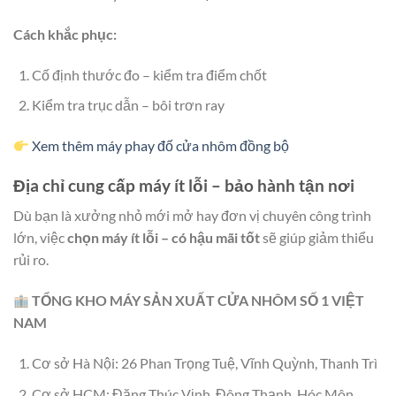
Cách khắc phục:
Cố định thước đo – kiểm tra điểm chốt
Kiểm tra trục dẫn – bôi trơn ray
Xem thêm máy phay đố cửa nhôm đồng bộ
Địa chỉ cung cấp máy ít lỗi – bảo hành tận nơi
Dù bạn là xưởng nhỏ mới mở hay đơn vị chuyên công trình
lớn, việc
chọn máy ít lỗi – có hậu mãi tốt
sẽ giúp giảm thiểu
rủi ro.
TỔNG KHO MÁY SẢN XUẤT CỬA NHÔM SỐ 1 VIỆT
NAM
Cơ sở Hà Nội: 26 Phan Trọng Tuệ, Vĩnh Quỳnh, Thanh Trì
Cơ sở HCM: Đặng Thúc Vịnh, Đông Thạnh, Hóc Môn