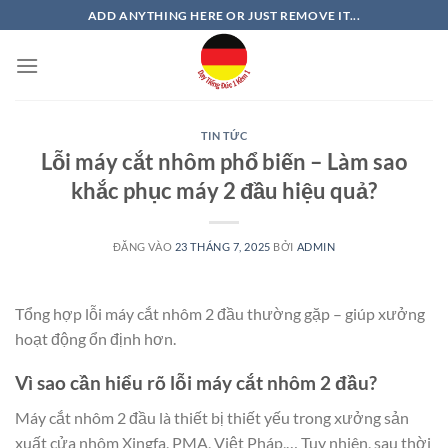
Bỏ
ADD ANYTHING HERE OR JUST REMOVE IT...
qua
nội
dung
TIN TỨC
Lỗi máy cắt nhôm phổ biến – Làm sao
khắc phục máy 2 đầu hiệu quả?
ĐĂNG VÀO
23 THÁNG 7, 2025
BỞI
ADMIN
Tổng hợp lỗi máy cắt nhôm 2 đầu thường gặp – giúp xưởng
hoạt động ổn định hơn.
Vì sao cần hiểu rõ lỗi máy cắt nhôm 2 đầu?
Máy cắt nhôm 2 đầu là thiết bị thiết yếu trong xưởng sản
xuất cửa nhôm Xingfa, PMA, Việt Pháp,… Tuy nhiên, sau thời