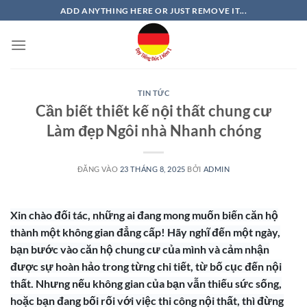
Bỏ
ADD ANYTHING HERE OR JUST REMOVE IT...
qua
nội
dung
TIN TỨC
Cần biết thiết kế nội thất chung cư
Làm đẹp Ngôi nhà Nhanh chóng
ĐĂNG VÀO
23 THÁNG 8, 2025
BỞI
ADMIN
Xin chào đối tác, những ai đang mong muốn biến căn hộ
thành một không gian đẳng cấp! Hãy nghĩ đến một ngày,
bạn bước vào căn hộ chung cư của mình và cảm nhận
được sự hoàn hảo trong từng chi tiết, từ bố cục đến nội
thất. Nhưng nếu không gian của bạn vẫn thiếu sức sống,
hoặc bạn đang bối rối với việc thi công nội thất, thì đừng