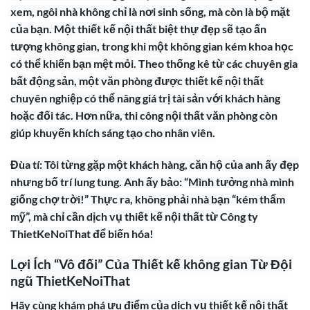
xem, ngôi nhà không chỉ là nơi sinh sống, mà còn là bộ mặt
của bạn. Một thiết kế nội thất biệt thự đẹp sẽ tạo ấn
tượng không gian, trong khi một không gian kém khoa học
có thể khiến bạn mệt mỏi. Theo thống kê từ các chuyên gia
bất động sản, một văn phòng được thiết kế nội thất
chuyên nghiệp có thể nâng giá trị tài sản với khách hàng
hoặc đối tác. Hơn nữa, thi công nội thất văn phòng còn
giúp khuyến khích sáng tạo cho nhân viên.
Đùa tí: Tôi từng gặp một khách hàng, căn hộ của anh ấy đẹp
nhưng bố trí lung tung. Anh ấy bảo: “Mình tưởng nhà mình
giống chợ trời!” Thực ra, không phải nhà bạn “kém thẩm
mỹ”, mà chỉ cần dịch vụ thiết kế nội thất từ Công ty
ThietKeNoiThat để biến hóa!
Lợi Ích “Vô đối” Của Thiết kế không gian Từ Đội
ngũ ThietKeNoiThat
Hãy cùng khám phá ưu điểm của dịch vụ thiết kế nội thất