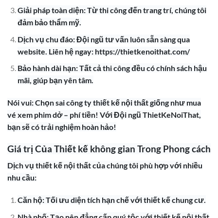
Giải pháp toàn diện: Từ thi công đến trang trí, chúng tôi
đảm bảo thẩm mỹ.
Dịch vụ chu đáo: Đội ngũ tư vấn luôn sẵn sàng qua
website. Liên hệ ngay: https://thietkenoithat.com/
Bảo hành dài hạn: Tất cả thi công đều có chính sách hậu
mãi, giúp bạn yên tâm.
Nói vui: Chọn sai công ty thiết kế nội thất giống như mua
vé xem phim dở – phí tiền! Với Đội ngũ ThietKeNoiThat,
bạn sẽ có trải nghiệm hoàn hảo!
Giá trị Của Thiết kế không gian Trong Phong cách
Dịch vụ thiết kế nội thất của chúng tôi phù hợp với nhiều
nhu cầu:
Căn hộ: Tối ưu diện tích hạn chế với thiết kế chung cư.
Nhà phố: Tạo nên đẳng cấp quý tộc với thiết kế nội thất