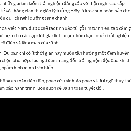
 những ai tìm kiếm trải nghiệm đẳng cấp với tiện nghi cao cấp,
tế và không gian thư giãn lý tưởng. Đây là lựa chọn hoàn hảo cho
ến du lịch nghỉ dưỡng sang chảnh.
óa Việt Nam, được chế tác tinh xảo từ gỗ lim tự nhiên, tạo cảm g
hù hợp cho các cặp đôi, gia đình hoặc nhóm bạn muốn trải nghiệm
cổ điển và lãng mạn của Vịnh.
m: Dù bạn chỉ có ít thời gian hay muốn tận hưởng một đêm huyền
a chọn phù hợp. Tàu ngủ đêm mang đến trải nghiệm độc đáo khi t
, ngắm bình minh trên biển.
hống an toàn tiên tiến, phao cứu sinh, áo phao và đội ngũ thủy th
m bảo hành trình luôn suôn sẻ và an toàn tuyệt đối.