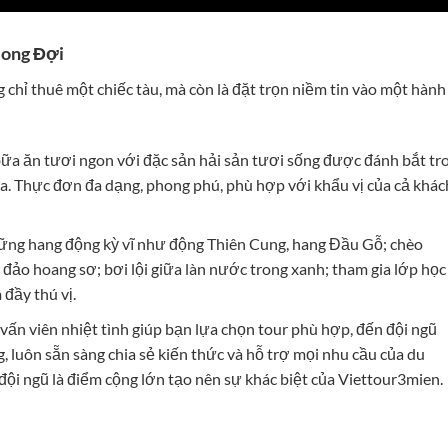
Mong Đợi
chỉ thuê một chiếc tàu, mà còn là đặt trọn niềm tin vào một hành
a ăn tươi ngon với đặc sản hải sản tươi sống được đánh bắt tr
oa. Thực đơn đa dạng, phong phú, phù hợp với khẩu vị của cả khác
hững hang động kỳ vĩ như động Thiên Cung, hang Đầu Gỗ; chèo
đảo hoang sơ; bơi lội giữa làn nước trong xanh; tham gia lớp học
 đầy thú vị.
vấn viên nhiệt tình giúp bạn lựa chọn tour phù hợp, đến đội ngũ
 luôn sẵn sàng chia sẻ kiến thức và hỗ trợ mọi nhu cầu của du
đội ngũ là điểm cộng lớn tạo nên sự khác biệt của Viettour3mien.