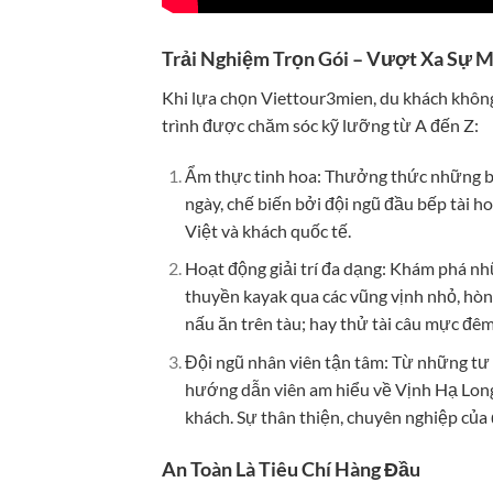
Trải Nghiệm Trọn Gói – Vượt Xa Sự 
Khi lựa chọn Viettour3mien, du khách không 
trình được chăm sóc kỹ lưỡng từ A đến Z:
Ẩm thực tinh hoa: Thưởng thức những bữ
ngày, chế biến bởi đội ngũ đầu bếp tài h
Việt và khách quốc tế.
Hoạt động giải trí đa dạng: Khám phá n
thuyền kayak qua các vũng vịnh nhỏ, hòn 
nấu ăn trên tàu; hay thử tài câu mực đêm
Đội ngũ nhân viên tận tâm: Từ những tư 
hướng dẫn viên am hiểu về Vịnh Hạ Long,
khách. Sự thân thiện, chuyên nghiệp của 
An Toàn Là Tiêu Chí Hàng Đầu