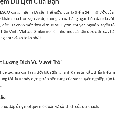
iệm Du Lịch Của Bạn
ESCO công nhận là Di sản Thế giới, luôn là điểm đến mơ ước của
ể khám phá trọn vẹn vẻ đẹp hùng vĩ của hàng ngàn hòn đảo đá vôi,
 việc lựa chọn một đơn vị thuê tàu uy tín, chuyên nghiệp là yếu tố
ụ trên Vịnh, Viettour3mien nổi lên như một cái tên được tin cậy h
ng nhớ và an toàn nhất.
t Lượng Dịch Vụ Vượt Trội
huê tàu, mà còn là người bạn đồng hành đáng tin cậy, thấu hiểu m
úng tôi được xây dựng trên nền tảng của sự chuyên nghiệp, tận 
ụ.
Cầu
phú, đáp ứng mọi quy mô đoàn và sở thích của du khách: