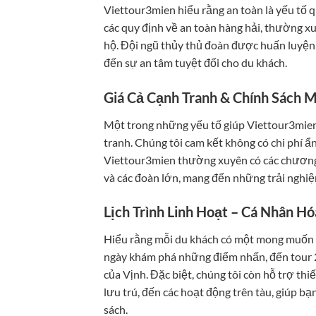
Viettour3mien hiểu rằng an toàn là yếu tố 
các quy định về an toàn hàng hải, thường xuy
hộ. Đội ngũ thủy thủ đoàn được huấn luyện 
đến sự an tâm tuyệt đối cho du khách.
Giá Cả Cạnh Tranh & Chính Sách 
Một trong những yếu tố giúp Viettour3mien
tranh. Chúng tôi cam kết không có chi phí ẩ
Viettour3mien thường xuyên có các chương 
và các đoàn lớn, mang đến những trải nghiệ
Lịch Trình Linh Hoạt – Cá Nhân H
Hiểu rằng mỗi du khách có một mong muốn riê
ngày khám phá những điểm nhấn, đến tour 2
của Vịnh. Đặc biệt, chúng tôi còn hỗ trợ thiế
lưu trú, đến các hoạt động trên tàu, giúp b
sách.