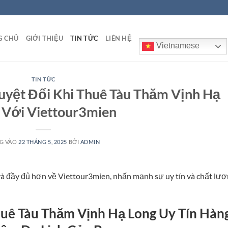
G CHỦ
GIỚI THIỆU
TIN TỨC
LIÊN HỆ
Vietnamese
TIN TỨC
Tuyệt Đối Khi Thuê Tàu Thăm Vịnh Hạ
 Với Viettour3mien
G VÀO
22 THÁNG 5, 2025
BỞI
ADMIN
t và đầy đủ hơn về Viettour3mien, nhấn mạnh sự uy tín và chất lư
huê Tàu Thăm Vịnh Hạ Long Uy Tín Hàn