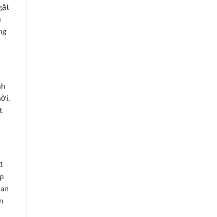
gặt
u
ng
nh
ời,
t
1
ẹp
ian
ân