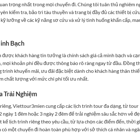
quan trọng nhất trong mọi chuyến đi. Chúng tôi tuân thủ nghiêm n
ên kiểm tra, bảo trì tàu thuyền và trang bị đầy đủ các thiết bị cứ
kỹ lưỡng về các kỹ năng sơ cứu và xử lý tình huống khẩn cấp, ma
Minh Bạch
 được khách hàng tin tưởng là chính sách giá cả minh bạch và cạ
n, mọi khoản phí đều được thông báo rõ ràng ngay từ đầu. Đồng th
trình khuyến mãi, ưu đãi đặc biệt dành cho khách hàng thân thiế
m chất lượng với mức chi phí tối ưu nhất.
óa Trải Nghiệm
ng, Viettour3mien cung cấp các lịch trình tour đa dạng, từ tour 
 ngày 1 đêm hoặc 3 ngày 2 đêm để trải nghiệm sâu sắc hơn vẻ đ
t kế lịch trình riêng theo yêu cầu, từ lựa chọn các điểm đến, thời g
ạn có một chuyến đi hoàn toàn phù hợp với sở thích cá nhân và ng