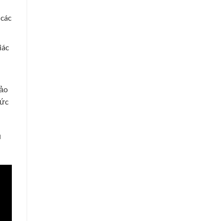
 các
iác
 ảo
hức
ủ