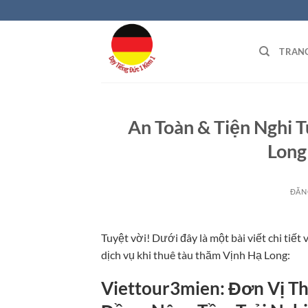
Bỏ
qua
nội
TRAN
dung
An Toàn & Tiện Nghi 
Long
ĐĂN
Tuyệt vời! Dưới đây là một bài viết chi tiế
dịch vụ khi thuê tàu thăm Vịnh Hạ Long:
Viettour3mien: Đơn Vị T