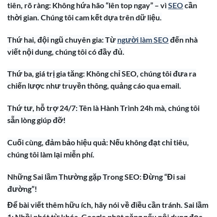
tiên, rõ ràng: Không hứa hão “lên top ngay” – vì
SEO
cần
thời gian. Chúng tôi cam kết dựa trên dữ liệu.
Thứ hai, đội ngũ chuyên gia: Từ
người làm SEO
đến nhà
viết nội dung, chúng tôi có đầy đủ.
Thứ ba, giá trị gia tăng: Không chỉ SEO, chúng tôi đưa ra
chiến lược như truyền thông, quảng cáo qua email.
Thứ tư, hỗ trợ 24/7: Tên là Hành Trình 24h mà, chúng tôi
sẵn lòng giúp đỡ!
Cuối cùng, đảm bảo hiệu quả: Nếu không đạt chỉ tiêu,
chúng tôi làm lại miễn phí.
Những Sai lầm Thường gặp Trong SEO: Đừng “Đi sai
đường”!
Để bài viết thêm hữu ích, hãy nói về điều cần tránh. Sai lầm
1: Nhồi nhét từ khóa. Google phạt nặng nếu nội dung đọc