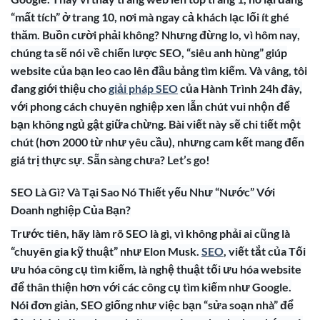
“mất tích” ở trang 10, nơi mà ngay cả khách lạc lối ít ghé
thăm. Buồn cười phải không? Nhưng đừng lo, vì hôm nay,
chúng ta sẽ nói về chiến lược SEO, “siêu anh hùng” giúp
website của bạn leo cao lên đầu bảng tìm kiếm. Và vâng, tôi
đang giới thiệu cho
giải pháp SEO
của Hành Trình 24h đây,
với phong cách chuyên nghiệp xen lẫn chút vui nhộn để
bạn không ngủ gật giữa chừng. Bài viết này sẽ chi tiết một
chút (hơn 2000 từ như yêu cầu), nhưng cam kết mang đến
giá trị thực sự. Sẵn sàng chưa? Let’s go!
SEO Là Gì? Và Tại Sao Nó Thiết yếu Như “Nước” Với
Doanh nghiệp Của Bạn?
Trước tiên, hãy làm rõ SEO là gì, vì không phải ai cũng là
“chuyên gia kỹ thuật” như Elon Musk.
SEO
, viết tắt của Tối
ưu hóa công cụ tìm kiếm, là nghệ thuật tối ưu hóa website
để thân thiện hơn với các công cụ tìm kiếm như Google.
Nói đơn giản, SEO giống như việc bạn “sửa soạn nhà” để