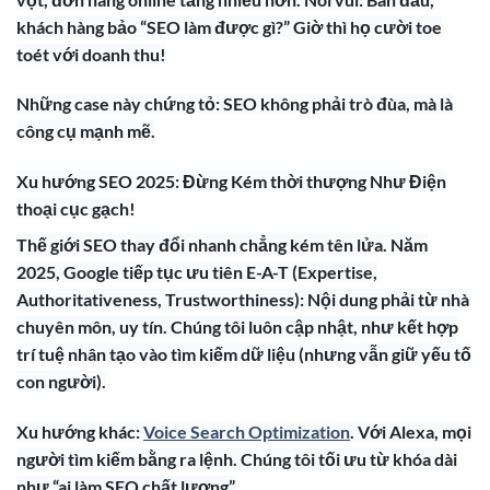
khách hàng bảo “SEO làm được gì?” Giờ thì họ cười toe
toét với doanh thu!
Những case này chứng tỏ: SEO không phải trò đùa, mà là
công cụ mạnh mẽ.
Xu hướng SEO 2025: Đừng Kém thời thượng Như Điện
thoại cục gạch!
Thế giới SEO thay đổi nhanh chẳng kém tên lửa. Năm
2025, Google tiếp tục ưu tiên E-A-T (Expertise,
Authoritativeness, Trustworthiness): Nội dung phải từ nhà
chuyên môn, uy tín. Chúng tôi luôn cập nhật, như kết hợp
trí tuệ nhân tạo vào tìm kiếm dữ liệu (nhưng vẫn giữ yếu tố
con người).
Xu hướng khác:
Voice Search Optimization
. Với Alexa, mọi
người tìm kiếm bằng ra lệnh. Chúng tôi tối ưu từ khóa dài
như “ai làm SEO chất lượng”.