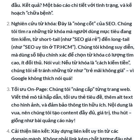
đầu. Kết quả? Một báo cáo chi tiết với tình trạng, và kế
hoạch “chữa bệnh”.
Nghiên cứu từ khóa: Đây là “nòng cốt” của SEO. Chúng
tôi tìm ra những từ khóa mà người dùng mục tiêu đang
tìm kiếm, từ short-tail (như “SEO giá rẻ”) đến long-tail
(như “SEO uy tín ở TP.HCM”). Chúng tôi không suy diễn,
mà dùng số liệu chính xác để chọn từ khóa có lượng tìm
cao, ít đối thủ. Nói vui: Nếu từ khóa là “cách kiếm tiền”,
chúng tôi sẽ tránh những từ như “trẻ mãi không già” – vì
Google không thích nói quá!
Tối ưu On-Page: Chúng tôi “nâng cấp” từng trang web.
Viết thẻ mô tả hấp dẫn, tối ưu thẻ tiêu đề, thêm alt text
cho hình ảnh, và đảm bảo thông tin hữu ích. Nội dung là
vua, nên chúng tôi tạo content đầy đủ, giá trị, thu hút –
giống như bài quảng cáo này!
Cải thiện liên kết: Xây dựng liên kết uy tín từ các
domain mạnh. Không phải link kém chất lượng đâu nhé,