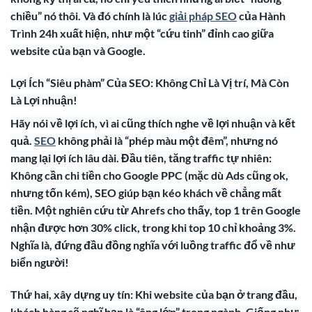
chiều” nó thôi. Và đó chính là lúc
giải pháp SEO
của Hành
Trình 24h xuất hiện, như một “cứu tinh” đỉnh cao giữa
website của bạn và Google.
Lợi Ích “Siêu phàm” Của SEO: Không Chỉ Là Vị trí, Mà Còn
Là Lợi nhuận!
Hãy nói về lợi ích, vì ai cũng thích nghe về lợi nhuận và kết
quả.
SEO
không phải là “phép màu một đêm”, nhưng nó
mang lại lợi ích lâu dài. Đầu tiên, tăng traffic tự nhiên:
Không cần chi tiền cho Google PPC (mặc dù Ads cũng ok,
nhưng tốn kém), SEO giúp bạn kéo khách về chẳng mất
tiền. Một nghiên cứu từ Ahrefs cho thấy, top 1 trên Google
nhận được hơn 30% click, trong khi top 10 chỉ khoảng 3%.
Nghĩa là, đứng đầu đồng nghĩa với luồng traffic đổ về như
biển người!
Thứ hai, xây dựng uy tín: Khi website của bạn ở trang đầu,
khách hàng sẽ nghĩ bạn là “ông lớn” trong ngành. Giống như