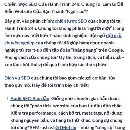
Chiến lược SEO Của Hành Trình 24h: Chúng Tôi Làm Gì Để
Biến Website Của Bạn Thành “Ngôi sao”?
Bây giờ, vào phần chính:
chiến lược SEO
của chúng tôi tại
Hành Trình 24h. Chúng tôi không phải là “người mới” trong
lĩnh vực này. Với hơn 7 năm kinh nghiệm, đội ngũ
đội ngũ
chuyên nghiệp
của chúng tôi đã giúp hàng chục doanh
nghiệp từ start-up đến tập đoàn “thăng hạng” trên Google.
Phong cách của chúng tôi? Uy tín, trong sạch, và hiệu quả –
xen lẫn chút thú vị để quá trình hợp tác thú vị hơn.
Dịch vụ SEO
của chúng tôi bao gồm các gói cơ bản, tùy
theo quy mô. Hãy để tôi trình bày chi tiết:
Audit SEO Ban đầu
: Giống như chuyên gia chẩn đoán,
chúng tôi “phân tích” website của bạn từ đầu đến chân.
Kiểm tra performance, cách bố trí, meta tags, nội dung
không nguyên bản, và hàng tá thứ khác. Công cụ chúng
tôi dùng? SEMrush và
GTMetrix
– những “công cụ” hàng