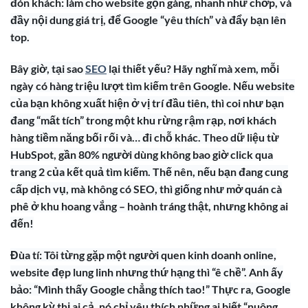
đón khách: làm cho website gọn gàng, nhanh như chớp, và
đầy nội dung giá trị, để Google “yêu thích” và đẩy bạn lên
top.
Bây giờ, tại sao
SEO
lại thiết yếu? Hãy nghĩ mà xem, mỗi
ngày có hàng triệu lượt tìm kiếm trên Google. Nếu website
của bạn không xuất hiện ở vị trí đầu tiên, thì coi như bạn
đang “mất tích” trong một khu rừng rậm rạp, nơi khách
hàng tiềm năng bối rối và… đi chỗ khác. Theo dữ liệu từ
HubSpot, gần 80% người dùng không bao giờ click qua
trang 2 của kết quả tìm kiếm. Thế nên, nếu bạn đang cung
cấp dịch vụ, mà không có SEO, thì giống như mở quán cà
phê ở khu hoang vắng – hoành tráng thật, nhưng không ai
đến!
Đùa tí: Tôi từng gặp một người quen kinh doanh online,
website đẹp lung linh nhưng thứ hạng thì “ê chề”. Anh ấy
bảo: “Mình thấy Google chẳng thích tao!” Thực ra, Google
không kỳ thị ai cả, nó chỉ yêu thích những ai biết “nuông