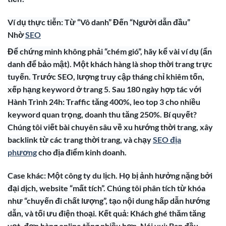
Ví dụ thực tiễn: Từ “Vô danh” Đến “Người dẫn đầu”
Nhờ
SEO
Để chứng minh không phải “chém gió”, hãy kể vài ví dụ (ẩn
danh để bảo mật). Một khách hàng là shop thời trang trực
tuyến. Trước SEO, lượng truy cập tháng chỉ khiêm tốn,
xếp hạng keyword ở trang 5. Sau 180 ngày hợp tác với
Hành Trình 24h: Traffic tăng 400%, leo top 3 cho nhiều
keyword quan trọng, doanh thu tăng 250%. Bí quyết?
Chúng tôi viết bài chuyên sâu về xu hướng thời trang, xây
backlink từ các trang thời trang, và chạy
SEO địa
phương
cho địa điểm kinh doanh.
Case khác: Một công ty du lịch. Họ bị ảnh hưởng nặng bởi
đại dịch, website “mất tích”. Chúng tôi phân tích từ khóa
như “chuyến đi chất lượng”, tạo nội dung hấp dẫn hướng
dẫn, và tối ưu điện thoại. Kết quả: Khách ghé thăm tăng
vọt, đơn hàng online tăng nhiều hơn. Nói vui: Ban đầu,