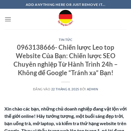
Bỏ
ADD ANYTHING HERE OR JUST REMOVE IT...
qua
nội
dung
TIN TỨC
0963138666- Chiến lược Leo top
Website Của Bạn: Chiến lược SEO
Chuyên nghiệp Từ Hành Trình 24h –
Không để Google “Tránh xa” Bạn!
ĐĂNG VÀO
22 THÁNG 8, 2025
BỞI
ADMIN
Xin chào các bạn, những chủ doanh nghiệp đang vật lộn với
thế giới online! Hãy tưởng tượng, một buổi sáng đẹp trời,
bạn uống trà, mở laptop, và kiểm tra thứ hạng website trên
Google. Thay vì thấy trang web lên top trang 1, nó lại đang