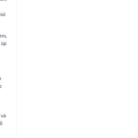
mùi
bơm,
 lại
n
c
 và
bỏ