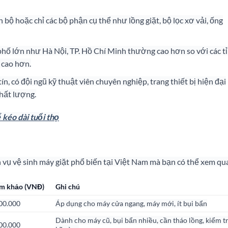
 bộ hoặc chỉ các bộ phận cụ thể như lồng giặt, bộ lọc xơ vải, ống
 phố lớn như Hà Nội, TP. Hồ Chí Minh thường cao hơn so với các t
 cao hơn.
ín, có đội ngũ kỹ thuật viên chuyên nghiệp, trang thiết bị hiện đại
hất lượng.
kéo dài tuổi thọ
h vụ vệ sinh máy giặt phổ biến tại Việt Nam mà bạn có thể xem qu
am khảo (VNĐ)
Ghi chú
00.000
Áp dụng cho máy cửa ngang, máy mới, ít bụi bẩn
Dành cho máy cũ, bụi bẩn nhiều, cần tháo lồng, kiểm t
00.000