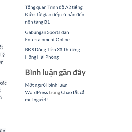
Tổng quan Trình độ A2 tiếng
Đức: Từ giao tiếp cơ bản đến
nền tảng B1
Gabungan Sports dan
Entertainment Online
ột
BĐS Dòng Tiền Xã Thượng
i ý
Hồng Hải Phòng
ến
Bình luận gần đây
 các
Một người bình luận
c
WordPress
trong
Chào tất cả
á
mọi người!
uẩn,