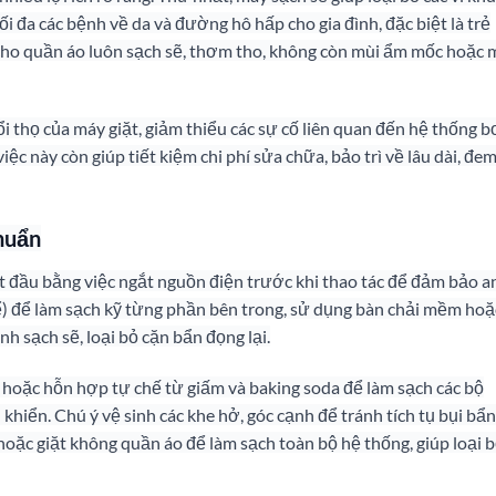
ối đa các bệnh về da và đường hô hấp cho gia đình, đặc biệt là trẻ
 cho quần áo luôn sạch sẽ, thơm tho, không còn mùi ẩm mốc hoặc 
ổi thọ của máy giặt, giảm thiểu các sự cố liên quan đến hệ thống 
ệc này còn giúp tiết kiệm chi phí sửa chữa, bảo trì về lâu dài, đem
huẩn
ắt đầu bằng việc ngắt nguồn điện trước khi thao tác để đảm bảo a
thể) để làm sạch kỹ từng phần bên trong, sử dụng bàn chải mềm hoặ
inh sạch sẽ, loại bỏ cặn bẩn đọng lại.
 hoặc hỗn hợp tự chế từ giấm và baking soda để làm sạch các bộ
hiển. Chú ý vệ sinh các khe hở, góc cạnh để tránh tích tụ bụi bẩn
hoặc giặt không quần áo để làm sạch toàn bộ hệ thống, giúp loại 