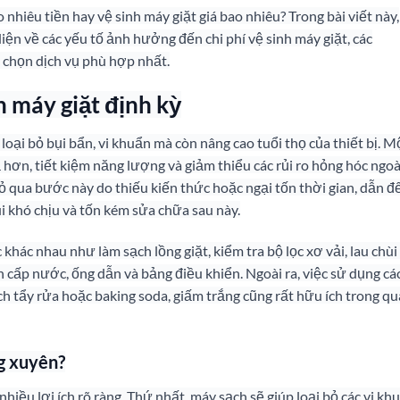
nhiêu tiền hay vệ sinh máy giặt giá bao nhiêu? Trong bài viết này,
iện về các yếu tố ảnh hưởng đến chi phí vệ sinh máy giặt, các
 chọn dịch vụ phù hợp nhất.
h máy giặt định kỳ
 loại bỏ bụi bẩn, vi khuẩn mà còn nâng cao tuổi thọ của thiết bị. M
 hơn, tiết kiệm năng lượng và giảm thiểu các rủi ro hỏng hóc ngoà
 qua bước này do thiếu kiến thức hoặc ngại tốn thời gian, dẫn đ
i khó chịu và tốn kém sửa chữa sau này.
hác nhau như làm sạch lồng giặt, kiểm tra bộ lọc xơ vải, lau chùi
 cấp nước, ống dẫn và bảng điều khiển. Ngoài ra, việc sử dụng cá
 tẩy rửa hoặc baking soda, giấm trắng cũng rất hữu ích trong qu
ng xuyên?
nhiều lợi ích rõ ràng. Thứ nhất, máy sạch sẽ giúp loại bỏ các vi kh