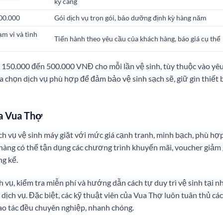
kỹ càng
00.000
Gói dịch vụ trọn gói, bảo dưỡng định kỳ hàng năm
m vi và tình
Tiến hành theo yêu cầu của khách hàng, báo giá cụ thể
 150.000 đến 500.000 VNĐ cho mỗi lần vệ sinh, tùy thuộc vào yê
a chọn dịch vụ phù hợp để đảm bảo vệ sinh sạch sẽ, giữ gìn thiết 
ủa Vua Thợ
h vụ vệ sinh máy giặt với mức giá cạnh tranh, minh bạch, phù hợ
h hàng có thể tận dụng các chương trình khuyến mãi, voucher giảm 
ng kể.
 vụ, kiểm tra miễn phí và hướng dẫn cách tự duy trì vệ sinh tại nh
ịch vụ. Đặc biệt, các kỹ thuật viên của Vua Thợ luôn tuân thủ các
hao tác đều chuyên nghiệp, nhanh chóng.