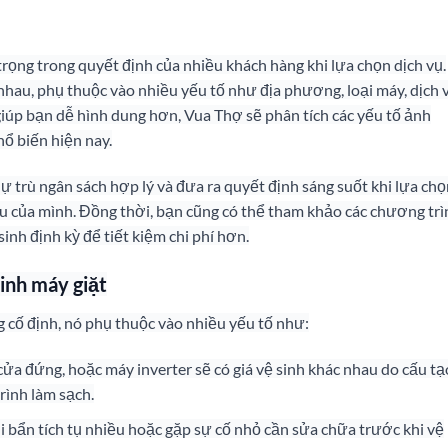
 trọng trong quyết định của nhiều khách hàng khi lựa chọn dịch vụ.
nhau, phụ thuộc vào nhiều yếu tố như địa phương, loại máy, dịch 
giúp bạn dễ hình dung hơn, Vua Thợ sẽ phân tích các yếu tố ảnh
ổ biến hiện nay.
dự trù ngân sách hợp lý và đưa ra quyết định sáng suốt khi lựa ch
ầu của mình. Đồng thời, bạn cũng có thể tham khảo các chương trì
inh định kỳ để tiết kiệm chi phí hơn.
inh máy giặt
g cố định, nó phụ thuộc vào nhiều yếu tố như:
ửa đứng, hoặc máy inverter sẽ có giá vệ sinh khác nhau do cấu tạ
rình làm sạch.
i bẩn tích tụ nhiều hoặc gặp sự cố nhỏ cần sửa chữa trước khi vệ