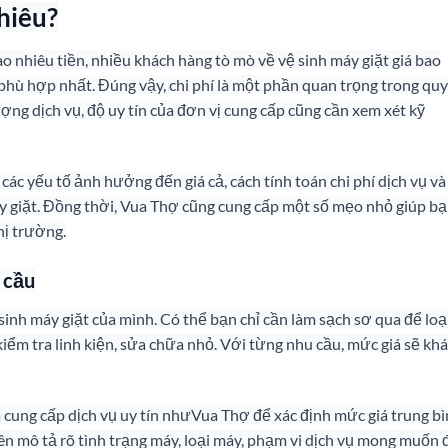
nhiêu?
o nhiêu tiền, nhiều khách hàng tò mò về vệ sinh máy giặt giá bao
 phù hợp nhất. Đúng vậy, chi phí là một phần quan trọng trong qu
ợng dịch vụ, độ uy tín của đơn vị cung cấp cũng cần xem xét kỹ
các yếu tố ảnh hưởng đến giá cả, cách tính toán chi phí dịch vụ và
máy giặt. Đồng thời, Vua Thợ cũng cung cấp một số mẹo nhỏ giúp b
hị trường.
 cầu
sinh máy giặt của mình. Có thể bạn chỉ cần làm sạch sơ qua để loạ
kiểm tra linh kiện, sửa chữa nhỏ. Với từng nhu cầu, mức giá sẽ kh
 cung cấp dịch vụ uy tín nhưVua Thợ để xác định mức giá trung bì
nên mô tả rõ tình trạng máy, loại máy, phạm vi dịch vụ mong muốn 