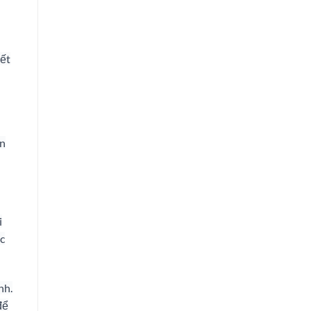
yết
ạn
i
ác
nh.
để