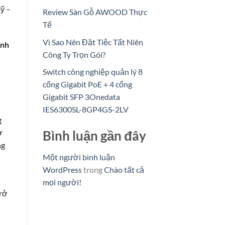
ỹ –
Review Sàn Gỗ AWOOD Thực
Tế
Vì Sao Nên Đặt Tiệc Tất Niên
anh
Công Ty Trọn Gói?
Switch công nghiệp quản lý 8
cổng Gigabit PoE + 4 cổng
Gigabit SFP 3Onedata
IES6300SL-8GP4GS-2LV
g
ở
Bình luận gần đây
ng
Một người bình luận
WordPress
trong
Chào tất cả
mọi người!
trở