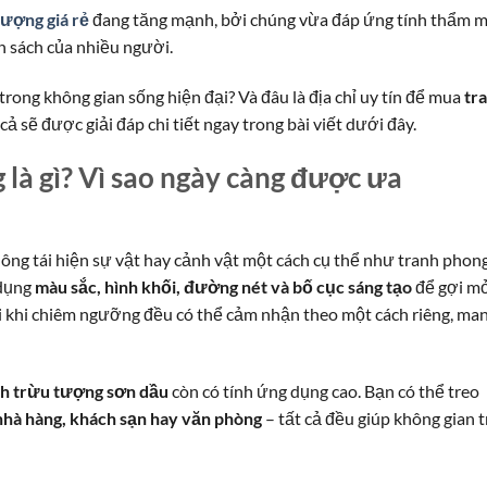
tượng giá rẻ
đang tăng mạnh, bởi chúng vừa đáp ứng tính thẩm m
n sách của nhiều người.
 trong không gian sống hiện đại? Và đâu là địa chỉ uy tín để mua
tr
ả sẽ được giải đáp chi tiết ngay trong bài viết dưới đây.
là gì? Vì sao ngày càng được ưa
ông tái hiện sự vật hay cảnh vật một cách cụ thể như tranh phon
 dụng
màu sắc, hình khối, đường nét và bố cục sáng tạo
để gợi m
ời khi chiêm ngưỡng đều có thể cảm nhận theo một cách riêng, ma
nh trừu tượng sơn dầu
còn có tính ứng dụng cao. Bạn có thể treo
nhà hàng, khách sạn hay văn phòng
– tất cả đều giúp không gian 