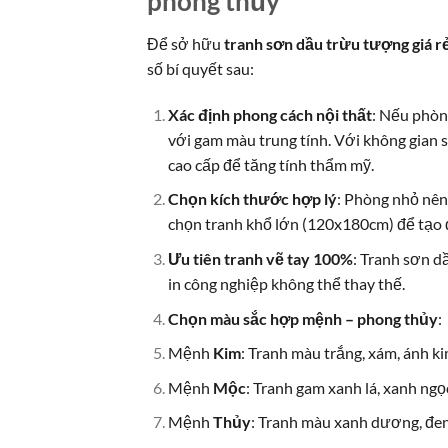
phong thủy
Để sở hữu
tranh sơn dầu trừu tượng giá r
số bí quyết sau:
Xác định phong cách nội thất
: Nếu phòng
với gam màu trung tính. Với không gian s
cao cấp để tăng tính thẩm mỹ.
Chọn kích thước hợp lý
: Phòng nhỏ nên
chọn tranh khổ lớn (120x180cm) để tạo
Ưu tiên tranh vẽ tay 100%
: Tranh sơn d
in công nghiệp không thể thay thế.
Chọn màu sắc hợp mệnh – phong thủy
:
Mệnh
Kim
: Tranh màu trắng, xám, ánh ki
Mệnh
Mộc
: Tranh gam xanh lá, xanh ngọ
Mệnh
Thủy
: Tranh màu xanh dương, đen