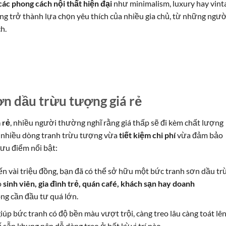
các phong cách nội thất hiện đại
như minimalism, luxury hay vint
g trở thành lựa chọn yêu thích của nhiều gia chủ, từ những ngườ
h.
ơn dầu trừu tượng giá rẻ
 rẻ
, nhiều người thường nghĩ rằng giá thấp sẽ đi kèm chất lượng
ất nhiều dòng tranh trừu tượng vừa
tiết kiệm chi phí
vừa đảm bảo
ưu điểm nổi bật:
đến vài triệu đồng, bạn đã có thể sở hữu một bức tranh sơn dầu tr
o
sinh viên, gia đình trẻ, quán café, khách sạn hay doanh
g cần đầu tư quá lớn.
giúp bức tranh có độ bền màu vượt trội, càng treo lâu càng toát lê
 sẵn khung nên dễ dàng treo ở bất kỳ vị trí nào.