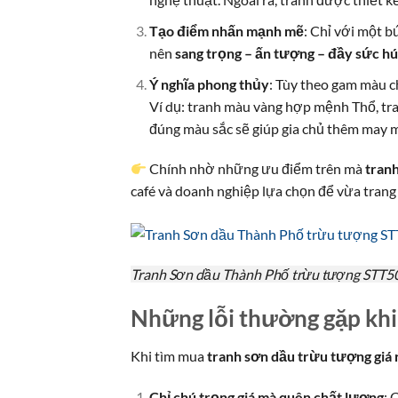
Tạo điểm nhấn mạnh mẽ
: Chỉ với một 
nên
sang trọng – ấn tượng – đầy sức hú
Ý nghĩa phong thủy
: Tùy theo gam màu c
Ví dụ: tranh màu vàng hợp mệnh Thổ, t
đúng màu sắc sẽ giúp gia chủ thêm may mắ
Chính nhờ những ưu điểm trên mà
tranh
café và doanh nghiệp lựa chọn để vừa trang 
Tranh Sơn dầu Thành Phố trừu tượng STT5
Những lỗi thường gặp khi
Khi tìm mua
tranh sơn dầu trừu tượng giá 
Chỉ chú trọng giá mà quên chất lượng
: 