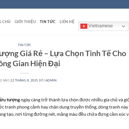
G CHỦ
GIỚI THIỆU
TIN TỨC
LIÊN HỆ
Vietnamese
TIN TỨC
ượng Giá Rẻ – Lựa Chọn Tinh Tế Cho
ông Gian Hiện Đại
G VÀO
22 THÁNG 8, 2025
BỞI
ADMIN
rừu tượng
ngày càng trở thành lựa chọn được nhiều gia chủ và gi
bức tranh phong cảnh hay chân dung truyền thống, dòng tranh này
áng tạo, nơi từng đường nét, mảng màu đều chứa đựng cảm xúc v