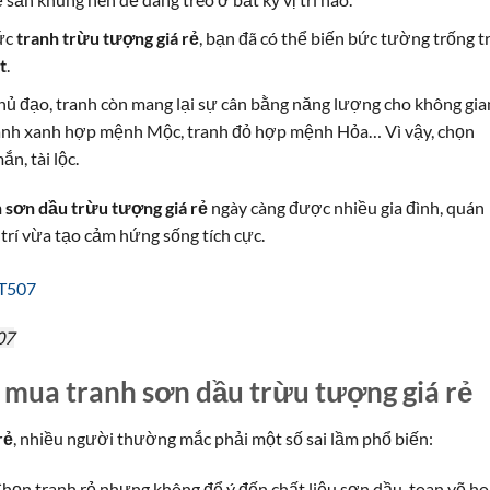
bức
tranh trừu tượng giá rẻ
, bạn đã có thể biến bức tường trống t
t
.
hủ đạo, tranh còn mang lại sự cân bằng năng lượng cho không gia
ranh xanh hợp mệnh Mộc, tranh đỏ hợp mệnh Hỏa… Vì vậy, chọn
n, tài lộc.
 sơn dầu trừu tượng giá rẻ
ngày càng được nhiều gia đình, quán
trí vừa tạo cảm hứng sống tích cực.
07
 mua tranh sơn dầu trừu tượng giá rẻ
rẻ
, nhiều người thường mắc phải một số sai lầm phổ biến:
Chọn tranh rẻ nhưng không để ý đến chất liệu sơn dầu, toan vẽ h