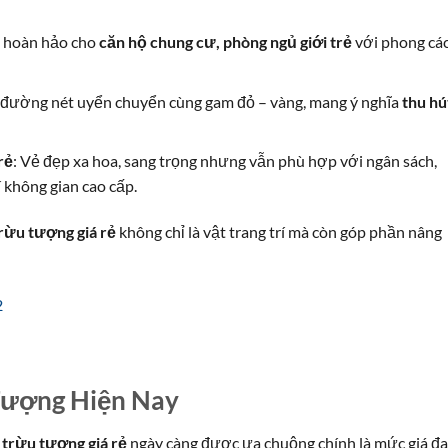
n hoàn hảo cho
căn hộ chung cư, phòng ngủ giới trẻ
với phong cá
 đường nét uyển chuyển cùng gam đỏ – vàng, mang ý nghĩa
thu hú
rẻ
: Vẻ đẹp xa hoa, sang trọng nhưng vẫn phù hợp với ngân sách,
í không gian cao cấp.
rừu tượng giá rẻ
không chỉ là vật trang trí mà còn góp phần nâng
Tượng Hiện Nay
 trừu tượng giá rẻ
ngày càng được ưa chuộng chính là mức giá đa