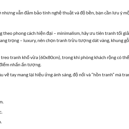
ẻ
nhưng vẫn đảm bảo tính nghệ thuật và độ bền, bạn cần lưu ý m
 theo phong cách hiện đại – minimalism, hãy ưu tiên tranh tối gi
ang trọng – luxury, nên chọn tranh trừu tượng dát vàng, khung gỗ
 treo tranh khổ vừa (60x80cm), trong khi phòng khách rộng có th
 điểm nhấn ấn tượng.
ầu vẽ tay mang lại hiệu ứng ánh sáng, độ nổi và “hồn tranh” mà tr
m.
c.
.