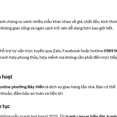
anh chóng so sánh nhiều mẫu khác nhau về giá, chất liệu, kích thư
 không gian sống và ngân sách trở nên dễ dàng hơn bao giờ hết.
hỗ trợ tư vấn trực tuyến qua Zalo, Facebook hoặc hotline
0989 0
ranh hợp phong thủy, hợp mệnh mà không cần phải đến trực tiế
h hoạt
online phường Bảy Hiền
là dịch vụ giao hàng tận nhà. Bạn có thể
hoản, đảm bảo an toàn và tiện lợi.
n tục
 những mẫu tranh hot trend 2025. Từ
tranh canvas hiện đại
,
tranh