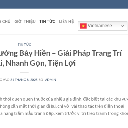
G CHỦ
GIỚI THIỆU
TIN TỨC
LIÊN HỆ
Vietnamese
TIN TỨC
ờng Bảy Hiền – Giải Pháp Trang Trí
i, Nhanh Gọn, Tiện Lợi
G VÀO
21 THÁNG 8, 2025
BỞI
ADMIN
h thói quen quen thuộc của nhiều gia đình, đặc biệt tại các khu vự
Không cần mất thời gian đi lại, chỉ với vài thao tác trên điện thoại
a hàng trăm mẫu tranh đẹp, xem trước vị trí treo tranh trong khô