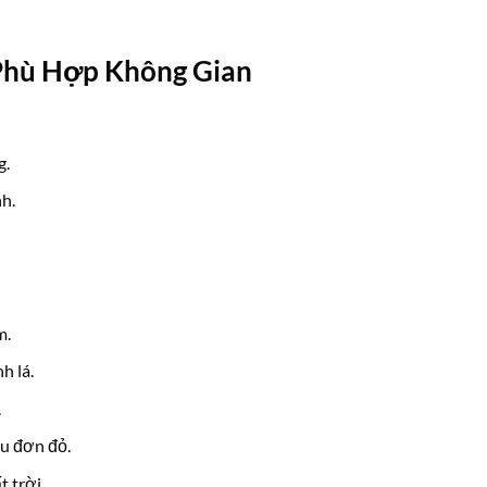
Phù Hợp Không Gian
g.
h.
m.
h lá.
.
u đơn đỏ.
 trời.