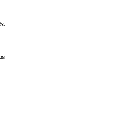
ớc.
08
p