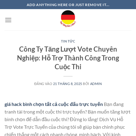
Bỏ
ADD ANYTHING HERE OR JUST REMOVE IT...
qua
nội
dung
TIN TỨC
Công Ty Tăng Lượt Vote Chuyên
Nghiệp: Hỗ Trợ Thành Công Trong
Cuộc Thi
ĐĂNG VÀO
21 THÁNG 8, 2025
BỞI
ADMIN
giá hack bình chọn tất cả cuộc đấu trực tuyến
Bạn đang
tranh tài trong một cuộc thi trực tuyến? Bạn muốn tăng lượt
bình chọn để dẫn đầu cuộc thi? Đừng lo lắng! Dịch Vụ Hỗ
Trợ Vote Trực Tuyến của chúng tôi sẽ giúp bạn chinh phục
chiến thắng một cách nhanh chóng, minh bạch. Với kinh