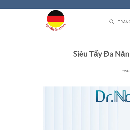
Bỏ
qua
nội
TRAN
dung
Siêu Tẩy Đa Năn
ĐĂN