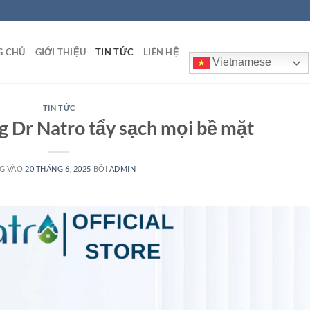
G CHỦ
GIỚI THIỆU
TIN TỨC
LIÊN HỆ
Vietnamese
TIN TỨC
g Dr Natro tẩy sạch mọi bề mặt
G VÀO
20 THÁNG 6, 2025
BỞI
ADMIN