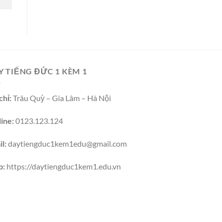
Y TIẾNG ĐỨC 1 KÈM 1
chỉ:
Trâu Quỳ – Gia Lâm – Hà Nội
ine:
0123.123.124
l:
daytiengduc1kem1edu@gmail.com
b:
https://daytiengduc1kem1.edu.vn