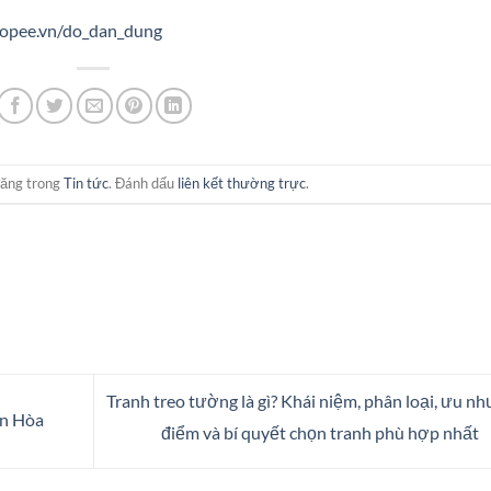
hopee.vn/do_dan_dung
đăng trong
Tin tức
. Đánh dấu
liên kết thường trực
.
Tranh treo tường là gì? Khái niệm, phân loại, ưu n
ên Hòa
điểm và bí quyết chọn tranh phù hợp nhất