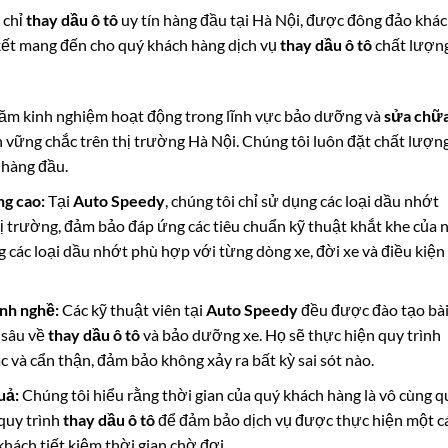
 chỉ
thay dầu ô tô
uy tín hàng đầu tại Hà Nội, được đông đảo khá
 kết mang đến cho quý khách hàng dịch vụ
thay dầu ô tô
chất lượn
ăm kinh nghiệm hoạt động trong lĩnh vực bảo dưỡng và
sửa chữa
 vững chắc trên thị trường Hà Nội. Chúng tôi luôn đặt chất lượn
 hàng đầu.
ng cao:
Tại
Auto Speedy
, chúng tôi chỉ sử dụng các loại dầu nhớt
hị trường, đảm bảo đáp ứng các tiêu chuẩn kỹ thuật khắt khe của 
g các loại dầu nhớt phù hợp với từng dòng xe, đời xe và điều kiện
ành nghề:
Các kỹ thuật viên tại
Auto Speedy
đều được đào tạo bà
 sâu về
thay dầu ô tô
và bảo dưỡng xe. Họ sẽ thực hiện quy trình
 và cẩn thận, đảm bảo không xảy ra bất kỳ sai sót nào.
uả:
Chúng tôi hiểu rằng thời gian của quý khách hàng là vô cùng q
quy trình
thay dầu ô tô
để đảm bảo dịch vụ được thực hiện một c
hách tiết kiệm thời gian chờ đợi.