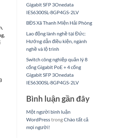
Gigabit SFP 3Onedata
IES6300SL-8GP4GS-2LV
BĐS Xã Thanh Miện Hải Phòng
n,
Lao động lành nghề tại Đức:
ng,
Hướng dẫn điều kiện, ngành
ế
nghề và lộ trình
Switch công nghiệp quản lý 8
cổng Gigabit PoE + 4 cổng
Gigabit SFP 3Onedata
3
IES6300SL-8GP4GS-2LV
Bình luận gần đây
Một người bình luận
WordPress
trong
Chào tất cả
mọi người!