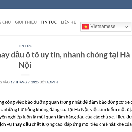
G CHỦ
GIỚI THIỆU
TIN TỨC
LIÊN HỆ
Vietnamese
TIN TỨC
ay dầu ô tô uy tín, nhanh chóng tại Hà
Nội
G VÀO
19 THÁNG 7, 2025
BỞI
ADMIN
ững công việc bảo dưỡng quan trọng nhất để đảm bảo động cơ xe 
ợc những hư hỏng không đáng có. Tại Hà Nội, việc tìm kiếm một đị
yên nghiệp luôn là mối quan tâm hàng đầu của các chủ xe. Hiểu đ
ịch vụ
thay dầu
chất lượng cao, đáp ứng mọi tiêu chí khắt khe của