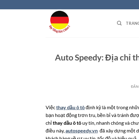
Bỏ
qua
nội
TRAN
dung
Auto Speedy: Địa chỉ th
ĐĂN
Việc
thay dầu ô tô
định kỳ là một trong nh
bạn hoạt động trơn tru, bền bỉ và tránh đư
chỉ
thay dầu ô tô
uy tín, nhanh chóng và chu
điều này,
autospeedy.vn
đã xây dựng một d
khách hàng về sự uy tín, tốc độ và hiệu quả.