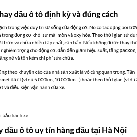
hay dầu ô tô định kỳ và đúng cách
ch trong việc duy trì sự sống của động cơ. Nó có tác dụng bôi trơ
n trong động cơ khỏi sự mài mòn và oxy hóa. Theo thời gian sử dụ
bôi trơn và chứa nhiều tạp chất, cặn bẩn. Nếu không được thay th
ại nghiêm trọng cho động cơ, dẫn đến giảm hiệu suất, tăng расход
ặng nề và tốn kém chi phí sửa chữa.
úng theo khuyến cáo của nhà sản xuất là vô cùng quan trọng. Tần
met đã đi (ví dụ 5.000km, 10.000km…) hoặc theo thời gian (ví dụ 
ớt và điều kiện vận hành của xe.
hi bảo hành xe
 dầu ô tô uy tín hàng đầu tại Hà Nội