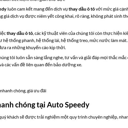
edy
luôn cam kết mang đến dịch vụ
thay dầu ô tô
với mức giá cạn
ng giá dịch vụ được niêm yết công khai, rõ ràng, không phát sinh t
iệc
thay dầu ô tô
, các kỹ thuật viên của chúng tôi còn thực hiện k
hư hệ thống phanh, hệ thống lái, hệ thống treo, mức nước làm mát
đưa ra những khuyến cáo kịp thời.
úng tôi luôn sẵn sàng lắng nghe, tư vấn và giải đáp mọi thắc mắc
và các vấn đề liên quan đến bảo dưỡng xe.
 nhanh chóng, giá ưu đãi
hanh chóng tại Auto Speedy
 quý khách sẽ được trải nghiệm một quy trình chuyên nghiệp, nha