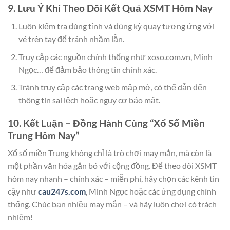
9. Lưu Ý Khi Theo Dõi Kết Quả XSMT Hôm Nay
Luôn kiểm tra đúng tỉnh và đúng kỳ quay tương ứng với
vé trên tay để tránh nhầm lẫn.
Truy cập các nguồn chính thống như xoso.com.vn, Minh
Ngọc… để đảm bảo thông tin chính xác.
Tránh truy cập các trang web mập mờ, có thể dẫn đến
thông tin sai lệch hoặc nguy cơ bảo mật.
10. Kết Luận – Đồng Hành Cùng “Xổ Số Miền
Trung Hôm Nay”
Xổ số miền Trung không chỉ là trò chơi may mắn, mà còn là
một phần văn hóa gắn bó với cộng đồng. Để theo dõi XSMT
hôm nay nhanh – chính xác – miễn phí, hãy chọn các kênh tin
cậy như
cau247s.com
, Minh Ngọc hoặc các ứng dụng chính
thống. Chúc bạn nhiều may mắn – và hãy luôn chơi có trách
nhiệm!