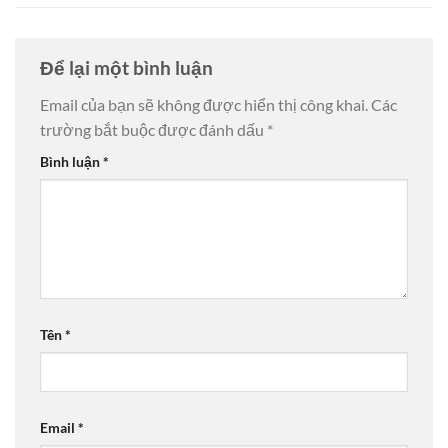
Để lại một bình luận
Email của bạn sẽ không được hiển thị công khai.
Các
trường bắt buộc được đánh dấu
*
Bình luận
*
Tên
*
Email
*