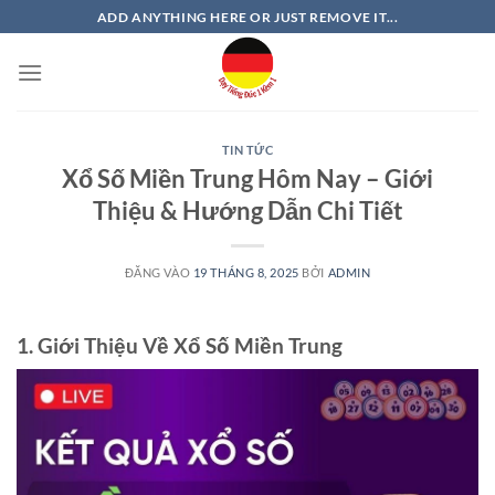
Bỏ
ADD ANYTHING HERE OR JUST REMOVE IT...
qua
nội
dung
TIN TỨC
Xổ Số Miền Trung Hôm Nay – Giới
Thiệu & Hướng Dẫn Chi Tiết
ĐĂNG VÀO
19 THÁNG 8, 2025
BỞI
ADMIN
1. Giới Thiệu Về Xổ Số Miền Trung