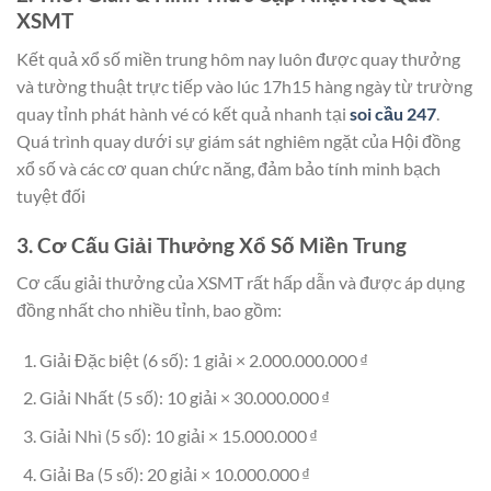
XSMT
Kết quả xổ số miền trung hôm nay luôn được quay thưởng
và tường thuật trực tiếp vào lúc 17h15 hàng ngày từ trường
quay tỉnh phát hành vé có kết quả nhanh tại
soi cầu 247
.
Quá trình quay dưới sự giám sát nghiêm ngặt của Hội đồng
xổ số và các cơ quan chức năng, đảm bảo tính minh bạch
tuyệt đối
3. Cơ Cấu Giải Thưởng Xổ Số Miền Trung
Cơ cấu giải thưởng của XSMT rất hấp dẫn và được áp dụng
đồng nhất cho nhiều tỉnh, bao gồm:
Giải Đặc biệt (6 số): 1 giải × 2.000.000.000 ₫
Giải Nhất (5 số): 10 giải × 30.000.000 ₫
Giải Nhì (5 số): 10 giải × 15.000.000 ₫
Giải Ba (5 số): 20 giải × 10.000.000 ₫