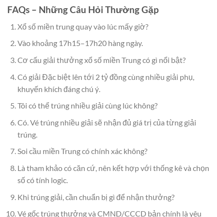
FAQs – Những Câu Hỏi Thường Gặp
Xổ số miền trung quay vào lúc mấy giờ?
Vào khoảng 17h15–17h20 hàng ngày.
Cơ cấu giải thưởng xổ số miền Trung có gì nổi bật?
Có giải Đặc biệt lên tới 2 tỷ đồng cùng nhiều giải phụ,
khuyến khích đáng chú ý.
Tôi có thể trúng nhiều giải cùng lúc không?
Có. Vé trúng nhiều giải sẽ nhận đủ giá trị của từng giải
trúng.
Soi cầu miền Trung có chính xác không?
Là tham khảo có căn cứ, nên kết hợp với thống kê và chọn
số có tính logic.
Khi trúng giải, cần chuẩn bị gì để nhận thưởng?
Vé gốc trúng thưởng và CMND/CCCD bản chính là yêu