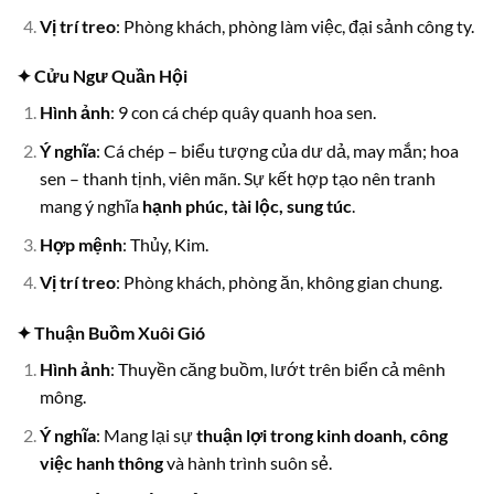
Vị trí treo
: Phòng khách, phòng làm việc, đại sảnh công ty.
✦ Cửu Ngư Quần Hội
Hình ảnh
: 9 con cá chép quây quanh hoa sen.
Ý nghĩa
: Cá chép – biểu tượng của dư dả, may mắn; hoa
sen – thanh tịnh, viên mãn. Sự kết hợp tạo nên tranh
mang ý nghĩa
hạnh phúc, tài lộc, sung túc
.
Hợp mệnh
: Thủy, Kim.
Vị trí treo
: Phòng khách, phòng ăn, không gian chung.
✦ Thuận Buồm Xuôi Gió
Hình ảnh
: Thuyền căng buồm, lướt trên biển cả mênh
mông.
Ý nghĩa
: Mang lại sự
thuận lợi trong kinh doanh, công
việc hanh thông
và hành trình suôn sẻ.