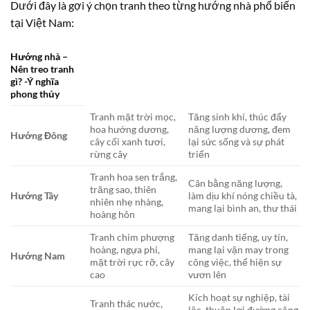
Dưới đây là gợi ý chọn tranh theo từng hướng nhà phổ biến
tại Việt Nam:
Hướng nhà –
Nên treo tranh
gì? -Ý nghĩa
phong thủy
Tranh mặt trời mọc,
Tăng sinh khí, thúc đẩy
hoa hướng dương,
năng lượng dương, đem
Hướng Đông
cây cối xanh tươi,
lại sức sống và sự phát
rừng cây
triển
Tranh hoa sen trắng,
Cân bằng năng lượng,
trăng sao, thiên
Hướng Tây
làm dịu khí nóng chiều tà,
nhiên nhẹ nhàng,
mang lại bình an, thư thái
hoàng hôn
Tranh chim phượng
Tăng danh tiếng, uy tín,
hoàng, ngựa phi,
mang lại vận may trong
Hướng Nam
mặt trời rực rỡ, cây
công việc, thể hiện sự
cao
vươn lên
Kích hoạt sự nghiệp, tài
Tranh thác nước,
lộc, thuận lợi đường công