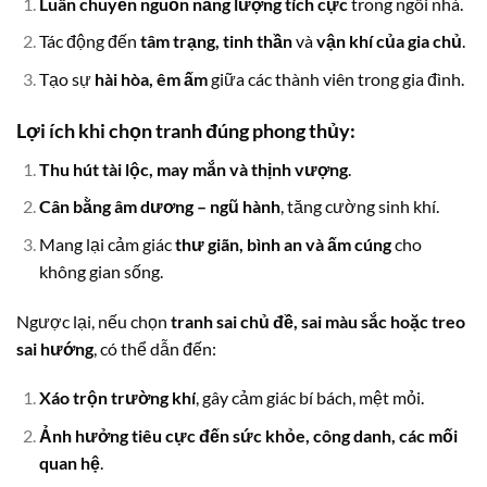
Luân chuyển nguồn năng lượng tích cực
trong ngôi nhà.
Tác động đến
tâm trạng, tinh thần
và
vận khí của gia chủ
.
Tạo sự
hài hòa, êm ấm
giữa các thành viên trong gia đình.
Lợi ích khi chọn tranh đúng phong thủy:
Thu hút tài lộc, may mắn và thịnh vượng
.
Cân bằng âm dương – ngũ hành
, tăng cường sinh khí.
Mang lại cảm giác
thư giãn, bình an và ấm cúng
cho
không gian sống.
Ngược lại, nếu chọn
tranh sai chủ đề, sai màu sắc hoặc treo
sai hướng
, có thể dẫn đến:
Xáo trộn trường khí
, gây cảm giác bí bách, mệt mỏi.
Ảnh hưởng tiêu cực đến sức khỏe, công danh, các mối
quan hệ
.