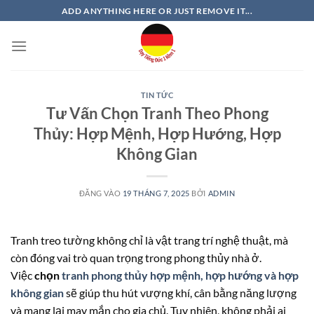
Bỏ
ADD ANYTHING HERE OR JUST REMOVE IT...
qua
nội
dung
TIN TỨC
Tư Vấn Chọn Tranh Theo Phong
Thủy: Hợp Mệnh, Hợp Hướng, Hợp
Không Gian
ĐĂNG VÀO
19 THÁNG 7, 2025
BỞI
ADMIN
Tranh treo tường không chỉ là vật trang trí nghệ thuật, mà
còn đóng vai trò quan trọng trong phong thủy nhà ở.
Việc
chọn
tranh phong thủy hợp mệnh, hợp hướng và hợp
không gian
sẽ giúp thu hút vượng khí, cân bằng năng lượng
và mang lại may mắn cho gia chủ. Tuy nhiên, không phải ai