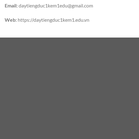
Email:
daytiengduc1kem1edu@gmail.com
Web:
https://daytiengduc1kem1.edu.vn