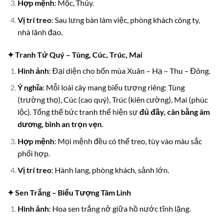
Hợp mệnh
: Mộc, Thủy.
Vị trí treo
: Sau lưng bàn làm việc, phòng khách công ty,
nhà lãnh đạo.
✦ Tranh Tứ Quý – Tùng, Cúc, Trúc, Mai
Hình ảnh
: Đại diện cho bốn mùa Xuân – Hạ – Thu – Đông.
Ý nghĩa
: Mỗi loài cây mang biểu tượng riêng: Tùng
(trường thọ), Cúc (cao quý), Trúc (kiên cường), Mai (phúc
lộc). Tổng thể bức tranh thể hiện sự
đủ đầy, cân bằng âm
dương, bình an trọn vẹn
.
Hợp mệnh
: Mọi mệnh đều có thể treo, tùy vào màu sắc
phối hợp.
Vị trí treo
: Hành lang, phòng khách, sảnh lớn.
✦ Sen Trắng – Biểu Tượng Tâm Linh
Hình ảnh
: Hoa sen trắng nở giữa hồ nước tĩnh lặng.