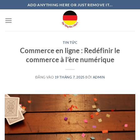
Bỏ
ADD ANYTHING HERE OR JUST REMOVE IT...
qua
nội
dung
TIN TỨC
Commerce en ligne : Redéfinir le
commerce à l’ère numérique
ĐĂNG VÀO
19 THÁNG 7, 2025
BỞI
ADMIN