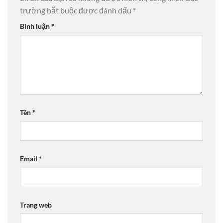
trường bắt buộc được đánh dấu
*
Bình luận
*
Tên
*
Email
*
Trang web