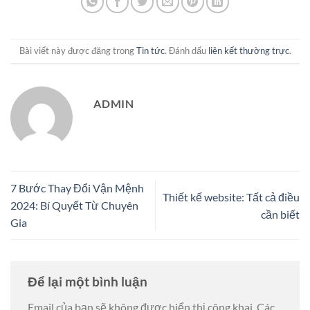
Bài viết này được đăng trong
Tin tức
. Đánh dấu
liên kết thường trực
.
ADMIN
7 Bước Thay Đổi Vận Mệnh
Thiết kế website: Tất cả điều
2024: Bí Quyết Từ Chuyên
cần biết
Gia
Để lại một bình luận
Email của bạn sẽ không được hiển thị công khai.
Các