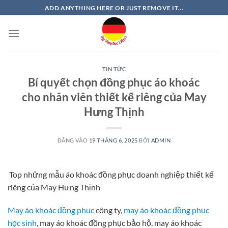
Bỏ
ADD ANYTHING HERE OR JUST REMOVE IT...
qua
nội
dung
TIN TỨC
Bí quyết chọn đồng phục áo khoác
cho nhân viên thiết kế riêng của May
Hưng Thịnh
ĐĂNG VÀO
19 THÁNG 6, 2025
BỞI
ADMIN
Top những mẫu áo khoác đồng phục doanh nghiệp thiết kế
riêng của May Hưng Thịnh
May áo khoác đồng phục
công ty,
may áo khoác đồng phục
học sinh
, may áo khoác đồng phục bảo hộ, may áo khoác