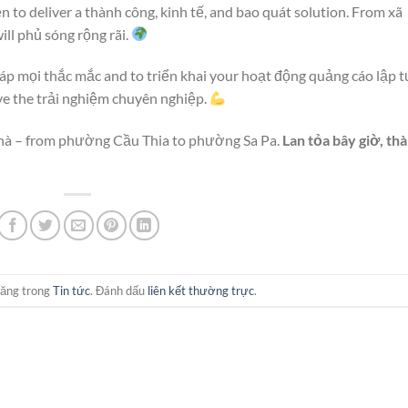
n to deliver a thành công, kinh tế, and bao quát solution. From xã
ll phủ sóng rộng rãi.
đáp mọi thắc mắc and to triển khai your hoạt động quảng cáo lập t
ive the trải nghiệm chuyên nghiệp.
nhà – from phường Cầu Thia to phường Sa Pa.
Lan tỏa bây giờ, th
đăng trong
Tin tức
. Đánh dấu
liên kết thường trực
.