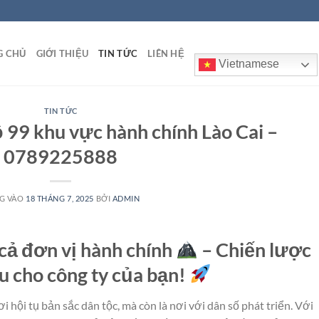
G CHỦ
GIỚI THIỆU
TIN TỨC
LIÊN HỆ
Vietnamese
TIN TỨC
 99 khu vực hành chính Lào Cai –
0789225888
G VÀO
18 THÁNG 7, 2025
BỞI
ADMIN
 cả đơn vị hành chính
– Chiến lược
ưu cho công ty của bạn!
i hội tụ bản sắc dân tộc, mà còn là nơi với dân số phát triển. Với