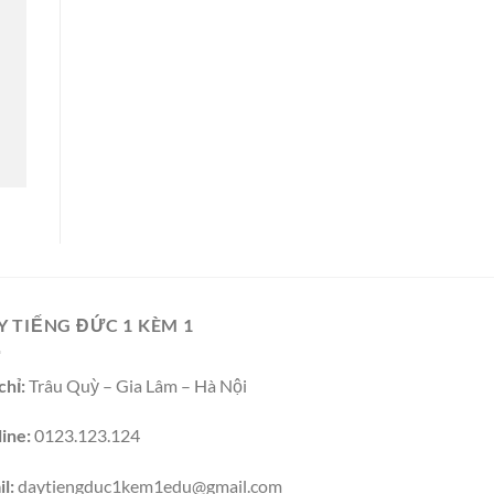
Y TIẾNG ĐỨC 1 KÈM 1
chỉ:
Trâu Quỳ – Gia Lâm – Hà Nội
ine:
0123.123.124
l:
daytiengduc1kem1edu@gmail.com