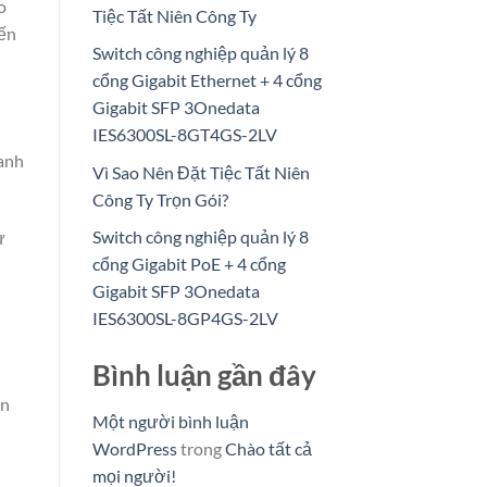
o
Tiệc Tất Niên Công Ty
ến
Switch công nghiệp quản lý 8
cổng Gigabit Ethernet + 4 cổng
Gigabit SFP 3Onedata
IES6300SL-8GT4GS-2LV
oanh
Vì Sao Nên Đặt Tiệc Tất Niên
Công Ty Trọn Gói?
Switch công nghiệp quản lý 8
ư
cổng Gigabit PoE + 4 cổng
Gigabit SFP 3Onedata
IES6300SL-8GP4GS-2LV
ả
Bình luận gần đây
in
Một người bình luận
WordPress
trong
Chào tất cả
mọi người!