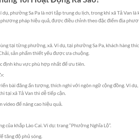
í dụ, phường Sa Pa là nơi tập trung du lịch, trong khi xã Tả Van là
iển phương pháp hiệu quả, được điều chỉnh theo đặc điểm địa phươ
 dùng tại từng phường, xã. Ví dụ, tại phường Sa Pa, khách hàng thí
g Chải, sản phẩm thiết yếu được ưa chuộng.
c định khu vực phù hợp nhất để ưu tiên.
️:
riển bài đăng ấn tượng, thích nghi với ngôn ngữ cộng đồng. Ví dụ,
i tại xã Tả Van thì dễ tiếp cận.
m video để nâng cao hiệu quả.
ng của khắp Lào Cai. Ví dụ: trang “Phường Nghĩa Lộ”.
ể tăng độ phủ sóng.