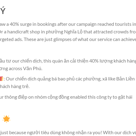
 Ý
aw a 40% surge in bookings after our campaign reached tourists i
r a handicraft shop in phường Nghĩa Lộ that attracted crowds fr
geted ads. These are just glimpses of what our service can achiev
đầu tư our chiến dịch, this quán ăn cải thiện 40% lượng khách hàn
ương across Văn Phú.
: Our chiến dịch quảng bá bao phủ các phường, xã like Bản Liền
hách hàng trẻ.
ur thông điệp on nhóm cộng đồng enabled this công ty to gặt hái
!
 just because người tiêu dùng không nhận ra you! With our dịch v