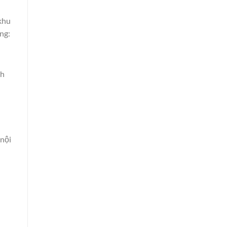
 khu
ng:
ch
 nội