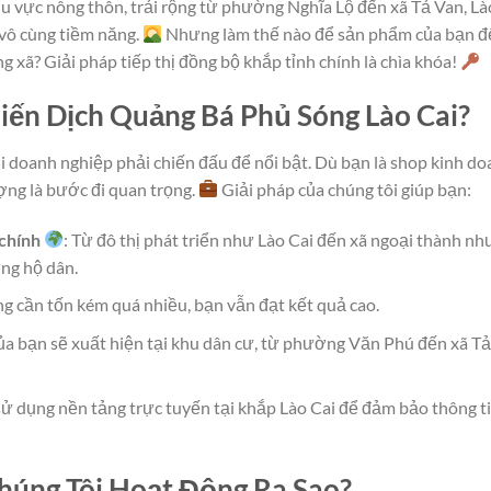
u vực nông thôn, trải rộng từ phường Nghĩa Lộ đến xã Tả Van, Là
 vô cùng tiềm năng.
Nhưng làm thế nào để sản phẩm của bạn đ
xã? Giải pháp tiếp thị đồng bộ khắp tỉnh chính là chìa khóa!
iến Dịch Quảng Bá Phủ Sóng Lào Cai?
ơi doanh nghiệp phải chiến đấu để nổi bật. Dù bạn là shop kinh d
ợng là bước đi quan trọng.
Giải pháp của chúng tôi giúp bạn:
chính
: Từ đô thị phát triển như Lào Cai đến xã ngoại thành nh
ng hộ dân.
ng cần tốn kém quá nhiều, bạn vẫn đạt kết quả cao.
của bạn sẽ xuất hiện tại khu dân cư, từ phường Văn Phú đến xã T
 sử dụng nền tảng trực tuyến tại khắp Lào Cai để đảm bảo thông t
húng Tôi Hoạt Động Ra Sao?