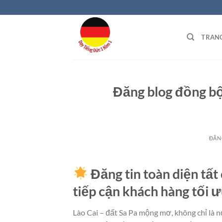
Bỏ
qua
nội
TRAN
dung
Đăng blog đồng bộ
ĐĂN
Đăng tin toàn diện tất
tiếp cận khách hàng tối 
Lào Cai – đất Sa Pa mộng mơ, không chỉ là nơ