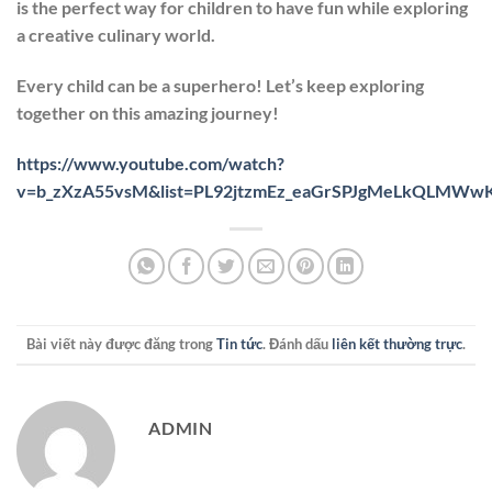
is the perfect way for children to have fun while exploring
a creative culinary world.
Every child can be a superhero! Let’s keep exploring
together on this amazing journey!
https://www.youtube.com/watch?
v=b_zXzA55vsM&list=PL92jtzmEz_eaGrSPJgMeLkQLMWw
Bài viết này được đăng trong
Tin tức
. Đánh dấu
liên kết thường trực
.
ADMIN