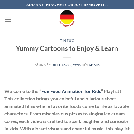
Bỏ
ADD ANYTHING HERE OR JUST REMOVE IT...
qua
nội
dung
TIN TỨC
Yummy Cartoons to Enjoy & Learn
ĐĂNG VÀO
18 THÁNG 7, 2025
BỞI
ADMIN
Welcome to the “
Fun Food Animation for Kids
” Playlist!
This collection brings you colorful and hilarious short
animated films where favorite foods come to life as lovable
characters. From mischievous pizzas to singing ice cream
cones, each video is crafted to spark laughter and curiosity
in kids. With vibrant visuals and cheerful music, this playlist