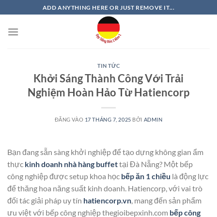
Bỏ
ADD ANYTHING HERE OR JUST REMOVE IT...
qua
nội
dung
TIN TỨC
Khởi Sáng Thành Công Với Trải
Nghiệm Hoàn Hảo Từ Hatiencorp
ĐĂNG VÀO
17 THÁNG 7, 2025
BỞI
ADMIN
Bạn đang sẵn sàng khởi nghiệp để tạo dựng không gian ẩm
thực
kinh doanh nhà hàng buffet
tại Đà Nẵng? Một bếp
công nghiệp được setup khoa học
bếp ăn 1 chiều
là động lực
để thăng hoa năng suất kinh doanh. Hatiencorp, với vai trò
đối tác giải pháp uy tín
hatiencorp.vn
, mang đến sản phẩm
ưu việt với bếp công nghiệp thegioibepxinh.com
bếp công