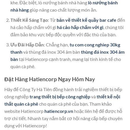
khe. Đặc biệt, lò nướng bánh nhà hàng
lò nướng bánh
nhà hàng
giúp nâng cao chất lượng món ăn.
Thiết Kế Sáng Tạo
: Từ
bản vẽ thiết kế quầy bar cafe
đến
há cảo hấp chấm với gì
há cảo hấp chấm với gì
, chúng tôi
đảm bảo khu vực bếp độc quyền với đặc thù của bạn.
Ưu Đãi Hấp Dẫn
: Chẳng hạn,
tu com cong nghiep 30kg
thanh
và thùng đá inox 304 âm bàn
thùng đá inox 304 âm
bàn
tại Hatiencorp cạnh tranh, mang lại tính kinh tế cho
quán cà phê.
Đặt Hàng Hatiencorp Ngay Hôm Nay
Hãy để Công Ty Hà Tiên đồng hành trải nghiệm thiết bị bếp
công nghiệp
trang thiết bị bếp công nghiệp
và
thiết kế nội
thất quán cà phê
cho quán cà phê của bạn. Tham khảo
website Hatiencorp
hatiencorp.vn
hoặc liên hệ để được hỗ
trợ chi tiết. Nhanh tay nắm bắt cơ hội nâng cấp bếp chuyên
dụng với Hatiencorp!