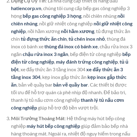
Dụng Cụ Uy Tín
: Là nhà cung cấp thiết bị hàng đầu
hatiencorp.vn
, chúng tôi cung cấp bếp gas công nghiệp 3
họng
bếp gas công nghiệp 3 họng
, nồi chiên nhúng
nồi
chiên nhúng
, nồi giữ nhiệt công nghiệp
nồi giữ nhiệt công
nghiệp
, nồi hầm xương
nồi hầm xương
, tủ đựng thức ăn
chín
tủ đựng thức ăn chín
,
tủ chén inox nhỏ
, thùng đá
inox có bánh xe
thùng đá inox có bánh xe
, chậu rửa inox 3
ngăn
chậu rửa inox 3 ngăn
, bếp điện từ công nghiệp
bếp
điện từ công nghiệp
,
máy đánh trứng công nghiệp
,
tủ ủ
bột
, xe đẩy thức ăn 3 tầng inox 304
xe đẩy thức ăn 3
tầng inox 304
, kẹp inox gắp thức ăn
kẹp inox gắp thức
ăn
, bản vẽ quầy bar
bản vẽ quầy bar
. Các thiết bị được
tối ưu để hỗ trợ quán cà phê nhịp độ nhanh. Để bảo trì,
thanh lý tủ nấu cơm công nghiệp
thanh lý tủ nấu cơm
công nghiệp
giúp hỗ trợ độ bền vượt trội.
Môi Trường Thoáng Mát
: Hệ thống máy hút bếp công
nghiệp
máy hút bếp công nghiệp
giúp đảm bảo bếp nhà
hàng thoáng mát. Ngoài ra, nhiệt độ nguy hiểm trong nấu