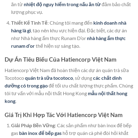
ăn từ
nhiệt độ nguy hiểm trong nấu ăn từ
đảm bảo chất
lượng phục vụ.
Thiết Kế Tinh Tế
: Chúng tôi mang đến
kinh doanh nhà
hàng là gì
, tạo nên khu vực hiện đại. Đặc biệt, các dự án
như Nhà hàng ẩm thực Runam D’or
nhà hàng ẩm thực
runam d’or
thể hiện sự sáng tạo.
Dự Án Tiêu Biểu Của Hatiencorp Việt Nam
Hatiencorp Việt Nam đã hoàn thiện các dự án quán trà sữa
Tocotoco
quán trà sữa tocotoco
, sử dụng
các chất dinh
dưỡng có trong gạo
để tối ưu chất lượng thực phẩm. Chúng
tôi tư vấn với mẫu nội thất Hong Kong
mẫu nội thất hong
kong
.
Giá Trị Khi Hợp Tác Với Hatiencorp Việt Nam
Giải Pháp Bền Vững
: Các sản phẩm như bàn inox để bếp
gas
bàn inox để bếp gas
hỗ trợ quán cà phê đòi hỏi khắt