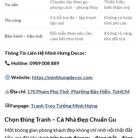
Chuyên sâu theo gu –
Thiếu hiểu
Tư vấn
phong cách – phong thủy
biết thẩm mỹ
Có hỗ trợ đo – lắp tranh
Không có hoặc
Thi công
tận nơi
tính phí cao
Đổi mẫu theo yêu cầu,
Không rõ ràng,
Bảo hành – hậu mãi
cam kết như hình
khó đổi trả
Thông Tin Liên Hệ Minh Hưng Decor:
Hotline: 0989 008 889
Website:
https://minhhungdecor.com
Địa chỉ:
170 Phạm Phú Thứ, Phường Bảy Hiền, TpHCM
Fanpage:
Tranh Treo Tường Minh Hưng
Chọn Đúng Tranh – Cả Nhà Đẹp Chuẩn Gu
Một không gian phòng khách đẹp không chỉ nhờ nội thất đắt
tiền, mà đôi khi chính
bức tranh đúng gu – đúng chất – đúng