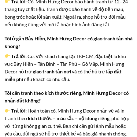
Trả lời:
Có. Minh Hưng Decor bảo hành tranh từ 12–24
tháng tùy chất liệu. Tranh được bảo hành về độ bền màu,
bong tróc hoặc lỗi sản xuất. Ngoài ra, shop hỗ trợ đổi mẫu
nếu không đúng với mô tả hoặc hình ảnh đăng tải.
Tôi ở gần Bảy Hiền, Minh Hưng Decor có giao tranh tận nhà
không?
Trả lời:
Có. Với khách hàng tại TP.HCM, đặc biệt là khu
vực Bảy Hiền – Tân Bình – Tân Phú – Gò Vấp, Minh Hưng
Decor hỗ trợ
giao tranh tận nơi
và có thể hỗ trợ
lắp đặt
miễn phí
nếu khách có nhu cầu.
Tôi cần tranh theo kích thước riêng, Minh Hưng Decor có
nhận đặt không?
Trả lời:
Hoàn toàn có. Minh Hưng Decor nhận vẽ và in
tranh theo
kích thước – màu sắc – nội dung riêng
, phù hợp
với từng không gian cụ thể. Bạn chỉ cần gửi ảnh mẫu hoặc
yêu cầu, đội ngũ sẽ hỗ trợ thiết kế và báo giá nhanh chóng.