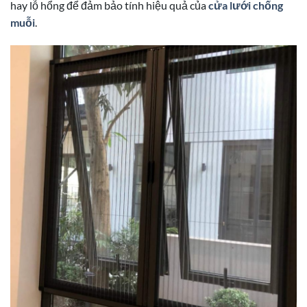
hay lỗ hổng để đảm bảo tính hiệu quả của
cửa lưới chống
muỗi
.