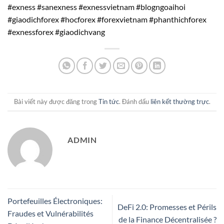
#exness #sanexness #exnessvietnam #blogngoaihoi
#giaodichforex #hocforex #forexvietnam #phanthichforex
#exnessforex #giaodichvang
Bài viết này được đăng trong
Tin tức
. Đánh dấu
liên kết thường trực
.
ADMIN
Portefeuilles Électroniques:
DeFi 2.0: Promesses et Périls
Fraudes et Vulnérabilités
de la Finance Décentralisée ?