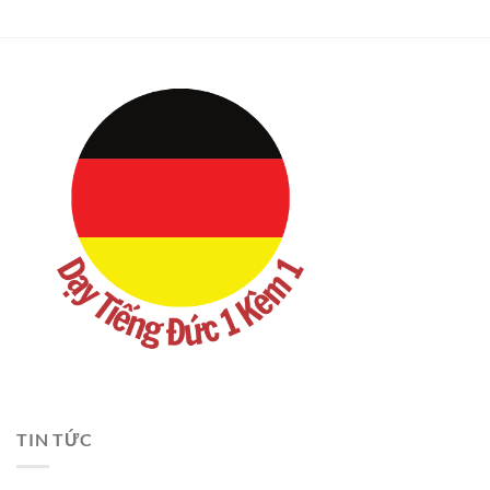
TIN TỨC