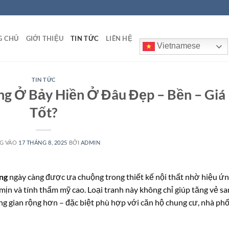
G CHỦ
GIỚI THIỆU
TIN TỨC
LIÊN HỆ
Vietnamese
TIN TỨC
g Ở Bảy Hiền Ở Đâu Đẹp – Bền – Giá
Tốt?
G VÀO
17 THÁNG 8, 2025
BỞI
ADMIN
ng
ngày càng được ưa chuộng trong thiết kế nội thất nhờ hiệu ứ
mịn và tính thẩm mỹ cao. Loại tranh này không chỉ giúp tăng vẻ s
ng gian rộng hơn – đặc biệt phù hợp với căn hộ chung cư, nhà ph