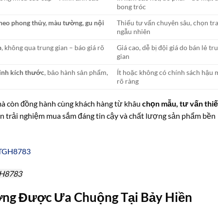
bong tróc
theo phong thủy, màu tường, gu nội
Thiếu tư vấn chuyên sâu, chọn tr
ngẫu nhiên
p
, không qua trung gian – báo giá rõ
Giá cao, dễ bị đội giá do bán lẻ tr
gian
ỉnh kích thước
, bảo hành sản phẩm,
Ít hoặc không có chính sách hậu 
rõ ràng
mà còn đồng hành cùng khách hàng từ khâu
chọn mẫu, tư vấn thiế
n trải nghiệm mua sắm đáng tin cậy và chất lượng sản phẩm bền
GH8783
ơng Được Ưa Chuộng Tại Bảy Hiền