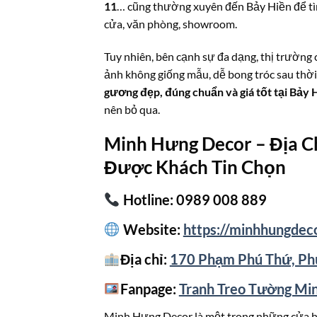
11
… cũng thường xuyên đến Bảy Hiền để 
cửa, văn phòng, showroom.
Tuy nhiên, bên cạnh sự đa dạng, thị trường 
ảnh không giống mẫu, dễ bong tróc sau thờ
gương đẹp, đúng chuẩn và giá tốt tại Bảy 
nên bỏ qua.
Minh Hưng Decor – Địa C
Được Khách Tin Chọn
Hotline: 0989 008 889
Website:
https://minhhungdec
Địa chỉ:
170 Phạm Phú Thứ, Ph
Fanpage:
Tranh Treo Tường Mi
Minh Hưng Decor là một trong những cửa 