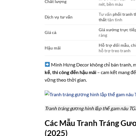
Chất lượng
nét, bền màu
Tư vấn
phối tranh 
Dịch vụ tư vấn
thất
tận tình
Giá xưởng trực tiế
Giá cả
ràng
Hỗ trợ đổi mẫu, ch
Hậu mãi
hỗ trợ treo tranh
Minh Hưng Decor không chỉ bán tranh, 
kế, thi công đến hậu mãi
– cam kết mang đế
vững theo thời gian.
Tranh tráng gương hình lập thể gam nâu T
Các Mẫu Tranh Tráng Gư
(2025)