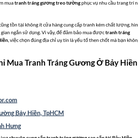
tìm mua
tranh tráng gương treo tường
phục vụ nhu cầu trang trí 
cũng tồn tại không ít cửa hàng cung cấp tranh kém chất lượng, hì
i gian ngắn sử dụng. Vì vậy, để đảm bảo mua được
tranh tráng
Hiền
, việc chọn đúng địa chỉ uy tín là yếu tố then chốt mà bạn khô
hỉ Mua Tranh Tráng Gương Ở Bảy Hiền
or.com
ường Bảy Hiền, TpHCM
nh Hưng
hàng
chuyên cung cấp tranh tráng gương cao cấp tại Bảy Hiền
,