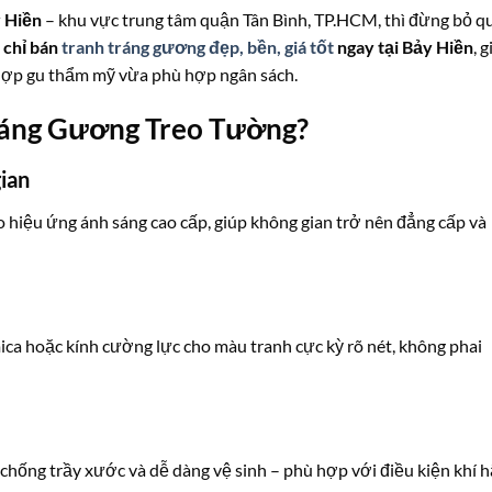
 Hiền
– khu vực trung tâm quận Tân Bình, TP.HCM, thì đừng bỏ q
 chỉ bán
tranh tráng gương đẹp, bền, giá tốt
ngay tại Bảy Hiền
, 
hợp gu thẩm mỹ vừa phù hợp ngân sách.
ráng Gương Treo Tường?
ian
 hiệu ứng ánh sáng cao cấp, giúp không gian trở nên đẳng cấp và
ca hoặc kính cường lực cho màu tranh cực kỳ rõ nét, không phai
hống trầy xước và dễ dàng vệ sinh – phù hợp với điều kiện khí 