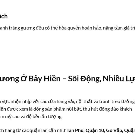
ách
 tranh tráng gương đều có thể hòa quyện hoàn hảo, nâng tầm giá tr
ương Ở Bảy Hiền – Sôi Động, Nhiều L
hu vực nhộn nhịp với các cửa hàng vải, nội thất và tranh treo tường
iền
được xem là dòng sản phẩm nổi bật, thu hút đông đảo khách
hẩm mỹ cao và độ bền ấn tượng.
ch hàng từ các quận lân cận như
Tân Phú, Quận 10, Gò Vấp, Quậ