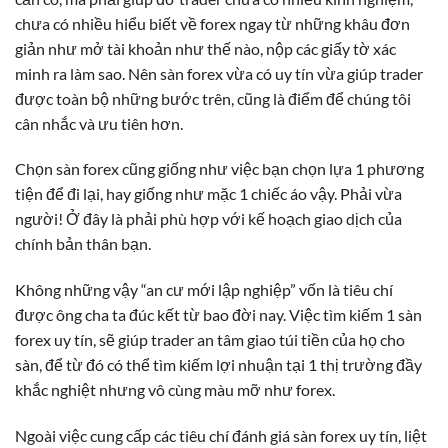
chưa có nhiều hiểu biết về forex ngay từ những khâu đơn
giản như mở tài khoản như thế nào, nộp các giấy tờ xác
minh ra làm sao. Nên sàn forex vừa có uy tín vừa giúp trader
được toàn bộ những bước trên, cũng là điểm để chúng tôi
cân nhắc và ưu tiên hơn.
Chọn sàn forex cũng giống như việc bạn chọn lựa 1 phương
tiện để đi lại, hay giống như mặc 1 chiếc áo vậy. Phải vừa
người! Ở đây là phải phù hợp với kế hoạch giao dịch của
chính bản thân bạn.
Không những vậy “an cư mới lập nghiệp” vốn là tiêu chí
được ông cha ta đúc kết từ bao đời nay. Việc tìm kiếm 1 sàn
forex uy tín, sẽ giúp trader an tâm giao túi tiền của họ cho
sàn, để từ đó có thể tìm kiếm lợi nhuận tại 1 thị trường đầy
khắc nghiệt nhưng vô cùng màu mỡ như forex.
Ngoài việc cung cấp các tiêu chí đánh giá sàn forex uy tín, liệt