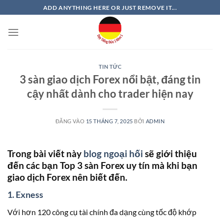
Bỏ
ADD ANYTHING HERE OR JUST REMOVE IT...
qua
nội
dung
TIN TỨC
3 sàn giao dịch Forex nổi bật, đáng tin
cậy nhất dành cho trader hiện nay
ĐĂNG VÀO
15 THÁNG 7, 2025
BỞI
ADMIN
Trong bài viết này
blog ngoại hối
sẽ giới thiệu
đến các bạn Top 3 sàn Forex uy tín mà khi bạn
giao dịch Forex nên biết đến.
1. Exness
Với hơn 120 công cụ tài chính đa dạng cùng tốc độ khớp