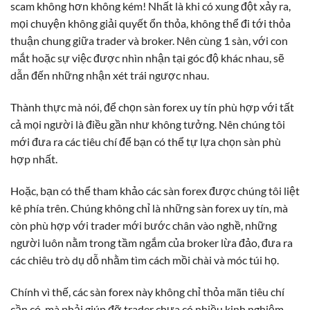
scam không hơn không kém! Nhất là khi có xung đột xảy ra,
mọi chuyện không giải quyết ổn thỏa, không thể đi tới thỏa
thuận chung giữa trader và broker. Nên cùng 1 sàn, với con
mắt hoặc sự việc được nhìn nhận tại góc độ khác nhau, sẽ
dẫn đến những nhận xét trái ngược nhau.
Thành thực mà nói, để chọn sàn forex uy tín phù hợp với tất
cả mọi người là điều gần như không tưởng. Nên chúng tôi
mới đưa ra các tiêu chí để bạn có thể tự lựa chọn sàn phù
hợp nhất.
Hoặc, bạn có thể tham khảo các sàn forex được chúng tôi liệt
kê phía trên. Chúng không chỉ là những sàn forex uy tín, mà
còn phù hợp với trader mới bước chân vào nghề, những
người luôn nằm trong tầm ngắm của broker lừa đảo, đưa ra
các chiêu trò dụ dỗ nhằm tìm cách mồi chài và móc túi họ.
Chính vì thế, các sàn forex này không chỉ thỏa mãn tiêu chí
cần có, mà phải giúp đỡ trader chưa có nhiều kinh nghiệm,