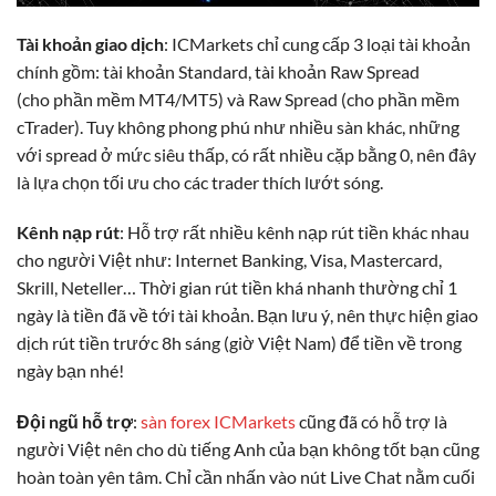
Tài khoản giao dịch
: ICMarkets chỉ cung cấp 3 loại tài khoản
chính gồm: tài khoản Standard, tài khoản Raw Spread
(cho phần mềm MT4/MT5) và Raw Spread (cho phần mềm
cTrader). Tuy không phong phú như nhiều sàn khác, những
với spread ở mức siêu thấp, có rất nhiều cặp bằng 0, nên đây
là lựa chọn tối ưu cho các trader thích lướt sóng.
Kênh nạp rút
: Hỗ trợ rất nhiều kênh nạp rút tiền khác nhau
cho người Việt như: Internet Banking, Visa, Mastercard,
Skrill, Neteller… Thời gian rút tiền khá nhanh thường chỉ 1
ngày là tiền đã về tới tài khoản. Bạn lưu ý, nên thực hiện giao
dịch rút tiền trước 8h sáng (giờ Việt Nam) để tiền về trong
ngày bạn nhé!
Đội ngũ hỗ trợ
:
sàn forex ICMarkets
cũng đã có hỗ trợ là
người Việt nên cho dù tiếng Anh của bạn không tốt bạn cũng
hoàn toàn yên tâm. Chỉ cần nhấn vào nút Live Chat nằm cuối