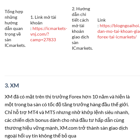
2. Hướng
Tổng hợp
dẫn chi
những
1. Link mở tài
tiết cách
Link
hướng
khoản
mở tài
:
https://blogngoaihoi
dẫn quan
:
https://icmarkets-
khoản
dan-mo-tai-khoan-gia
trọng về
vnj.com/?
giao dịch
forex-tai-icmarkets/
sàn
camp=27833
sàn
ICmarkets.
ICmarkets.
3. XM
XM đã có mặt trên thị trường Forex hơn 10 năm và hiện là
một trong ba sàn có tốc độ tăng trưởng hàng đầu thế giới.
Chỉ hỗ trợ MT4 và MT5 nhưng nhờ khớp lệnh siêu nhanh,
các chiến dịch bonus dành cho nhà đầu tư hấp dẫn cùng
thương hiệu vững mạnh, XM.com trở thành sàn giao dịch
ngoại hối uy tín không thể bỏ qua