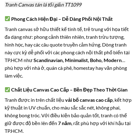
Tranh Canvas tán lá tối giản TT1099
Phong Cách Hiện Đại – Dễ Dàng Phối Nội Thất
Tranh canvas sở hữu thiết kế tinh tế, trẻ trung với họa tiết
đa dạng như: phong cảnh thiên nhiên, tranh trừu tượng,
hình học, hay các câu quote truyền cảm hứng. Dòng tranh
này cực kỳ dễ phối với các phong cách nội thất phổ biến tại
TP.HCM như
Scandinavian, Minimalist, Boho, Modern
…
phù hợp với nhà ở, quán cà phê, homestay hay văn phòng
làm việc.
Chất Liệu Canvas Cao Cấp – Bền Đẹp Theo Thời Gian
Tranh được in trên chất liệu
vải bố canvas cao cấp
, kết hợp
kỹ thuật in UV chuẩn, cho màu sắc sắc nét, không phai,
không bong tróc. Với điều kiện bảo quản tốt, tranh có thể
giữ được độ bền lên đến
7 năm
, rất phù hợp với khí hậu tại
TP.HCM.