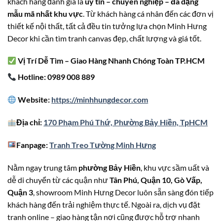
khách hàng đánh giá là
uy tín – chuyên nghiệp – đa dạng
mẫu mã nhất khu vực
. Từ khách hàng cá nhân đến các đơn vị
thiết kế nội thất, tất cả đều tin tưởng lựa chọn Minh Hưng
Decor khi cần tìm tranh canvas đẹp, chất lượng và giá tốt.
Vị Trí Dễ Tìm – Giao Hàng Nhanh Chóng Toàn TP.HCM
Hotline: 0989 008 889
Website:
https://minhhungdecor.com
Địa chỉ:
170 Phạm Phú Thứ, Phường Bảy Hiền, TpHCM
Fanpage:
Tranh Treo Tường Minh Hưng
Nằm ngay trung tâm
phường Bảy Hiền
, khu vực sầm uất và
dễ di chuyển từ các quận như
Tân Phú, Quận 10, Gò Vấp,
Quận 3
, showroom Minh Hưng Decor luôn sẵn sàng đón tiếp
khách hàng đến trải nghiệm thực tế. Ngoài ra, dịch vụ đặt
tranh online – giao hàng tận nơi cũng được hỗ trợ nhanh