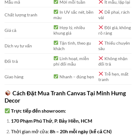
Mẫu mã
Mới mỗi tuần
Ít mẫu, lặp lại
In UV sắc nét, bền
Dễ phai, rách
Chất lượng tranh
màu
vải
Hợp lý, nhiều
Đội giá, không
Giá cả
khung giá
rõ ràng
Tận tình, theo gu
Thiếu chuyên
Dịch vụ tư vấn
khách
sâu
Linh hoạt, miễn
Không nhận
Đổi trả
phí đổi mẫu
đổi trả
Trễ hẹn, mất
Giao hàng
Nhanh – đúng hẹn
tranh
Cách Đặt Mua Tranh Canvas Tại Minh Hưng
Decor
Trực tiếp đến showroom:
170 Phạm Phú Thứ, P. Bảy Hiền, HCM
Thời gian mở cửa:
8h – 20h mỗi ngày (kể cả CN)