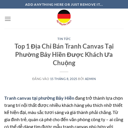
Bỏ
ADD ANYTHING HERE OR JUST REMOVE IT...
qua
nội
dung
TIN TỨC
Top 1 Địa Chỉ Bán Tranh Canvas Tại
Phường Bảy Hiền Được Khách Ưa
Chuộng
ĐĂNG VÀO
15 THÁNG 8, 2025
BỞI
ADMIN
Tranh canvas tại phường Bảy Hiền
đang trở thành lựa chọn
trang trí nội thất được nhiều khách hàng yêu thích nhờ thiết
kế hiện đại, màu sắc tươi sáng và giá thành phải chăng. Từ
gia đình trẻ, quán cà phê cho đến văn phòng công ty – ai cũng
có thể dễ dàng tìm được mẫu tranh canvas phù hợp với