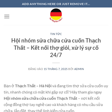
Bỏ
ADD ANYTHING HERE OR JUST REMOVE IT...
qua
nội
dung
TIN TỨC
Hội nhóm sửa chữa cửa cuốn Thạch
Thất – Kết nối thợ giỏi, xử lý sự cố
24/7
ĐĂNG VÀO
15 THÁNG 7, 2025
BỞI
ADMIN
Bạn ở
Thạch Thất – Hà Nội
và đang tìm thợ sửa cửa cuốn uy
tín, nhanh chóng có mặt khi gặp sự cố? Hãy tham gia ngay
Hội nhóm sửa chữa cửa cuốn Thạch Thất
– nơi kết nối
cộng đồng thợ tay nghề cao và khách hàng có nhu cầu sửa
chữa, lắp đặt, thay thế linh kiện cửa cuốn.