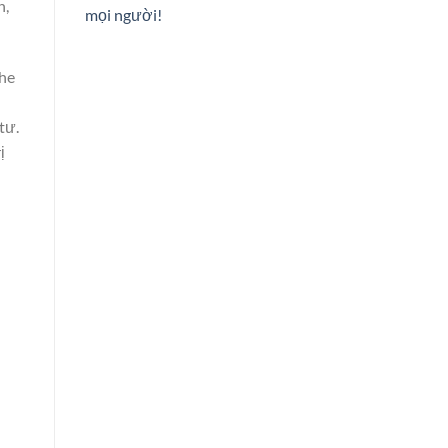
h,
mọi người!
che
tư.
ị