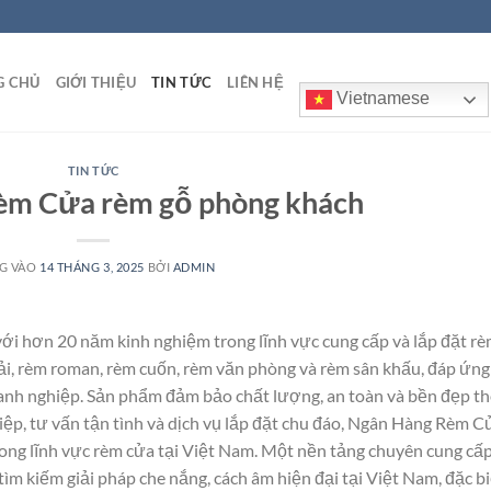
G CHỦ
GIỚI THIỆU
TIN TỨC
LIÊN HỆ
Vietnamese
TIN TỨC
èm Cửa rèm gỗ phòng khách
G VÀO
14 THÁNG 3, 2025
BỞI
ADMIN
ới hơn 20 năm kinh nghiệm trong lĩnh vực cung cấp và lắp đặt r
vải, rèm roman, rèm cuốn, rèm văn phòng và rèm sân khấu, đáp ứng
 doanh nghiệp. Sản phẩm đảm bảo chất lượng, an toàn và bền đẹp t
iệp, tư vấn tận tình và dịch vụ lắp đặt chu đáo, Ngân Hàng Rèm C
rong lĩnh vực rèm cửa tại Việt Nam. Một nền tảng chuyên cung cấ
 tìm kiếm giải pháp che nắng, cách âm hiện đại tại Việt Nam, đặc b