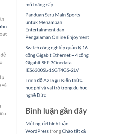
mới nâng cấp
Panduan Seru Main Sports
ản
untuk Menambah
Rèm
Entertainment dan
hoạt
Pengalaman Online Enjoyment
Switch công nghiệp quản lý 16
 dễ
cổng Gigabit Ethernet + 4 cổng
áo
Gigabit SFP 3Onedata
IES6300SL-16GT4GS-2LV
lắp
Trình độ A2 là gì? Kiến thức,
n và
học phí và vai trò trong du học
nghề Đức
u
Bình luận gần đây
iêu
h
Một người bình luận
WordPress
trong
Chào tất cả