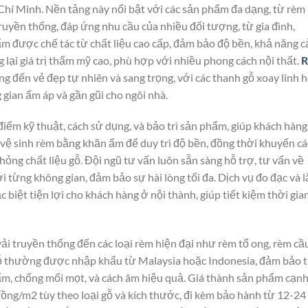
 Chí Minh. Nền tảng này nổi bật với các sản phẩm đa dạng, từ rèm
truyền thống, đáp ứng nhu cầu của nhiều đối tượng, từ gia đình,
m được chế tác từ chất liệu cao cấp, đảm bảo độ bền, khả năng c
g lại giá trị thẩm mỹ cao, phù hợp với nhiều phong cách nội thất.
ng đến vẻ đẹp tự nhiên và sang trọng, với các thanh gỗ xoay linh 
 gian ấm áp và gần gũi cho ngôi nhà.
 điểm kỹ thuật, cách sử dụng, và bảo trì sản phẩm, giúp khách hàng
 vệ sinh rèm bằng khăn ẩm để duy trì độ bền, đồng thời khuyến c
ỏng chất liệu gỗ. Đội ngũ tư vấn luôn sẵn sàng hỗ trợ, tư vấn về
i từng không gian, đảm bảo sự hài lòng tối đa. Dịch vụ đo đạc và 
 biệt tiện lợi cho khách hàng ở nội thành, giúp tiết kiệm thời gia
ải truyền thống đến các loại rèm hiện đại như rèm tổ ong, rèm cầ
gỗ thường được nhập khẩu từ Malaysia hoặc Indonesia, đảm bảo t
ẩm, chống mối mọt, và cách âm hiệu quả. Giá thành sản phẩm cạn
ồng/m2 tùy theo loại gỗ và kích thước, đi kèm bảo hành từ 12-24