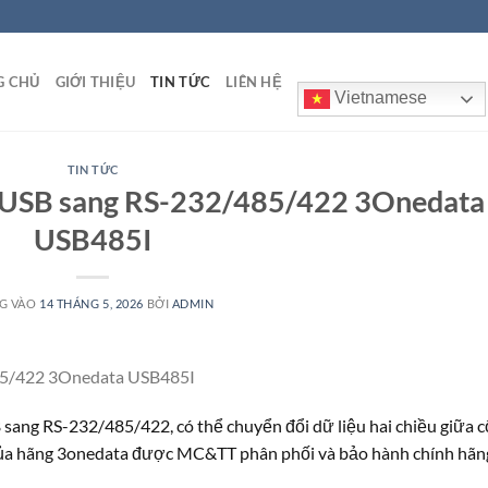
G CHỦ
GIỚI THIỆU
TIN TỨC
LIÊN HỆ
Vietnamese
TIN TỨC
ệu USB sang RS-232/485/422 3Onedata
USB485I
G VÀO
14 THÁNG 5, 2026
BỞI
ADMIN
485/422 3Onedata USB485I
 sang RS-232/485/422, có thể chuyển đổi dữ liệu hai chiều giữa 
của hãng 3onedata được MC&TT phân phối và bảo hành chính hãn