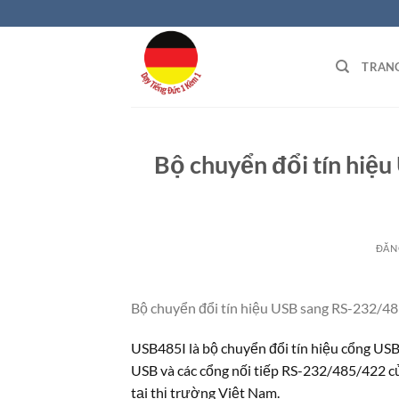
Bỏ
qua
nội
TRAN
dung
Bộ chuyển đổi tín hi
ĐĂN
Bộ chuyển đổi tín hiệu USB sang RS-232/
USB485I là bộ chuyển đổi tín hiệu cổng USB
USB và các cổng nối tiếp RS-232/485/422 
tại thị trường Việt Nam.