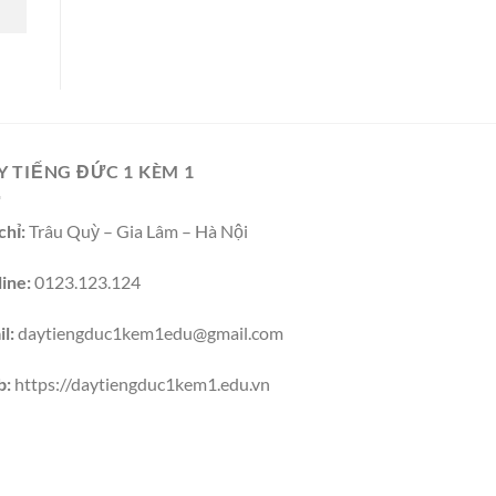
Y TIẾNG ĐỨC 1 KÈM 1
chỉ:
Trâu Quỳ – Gia Lâm – Hà Nội
ine:
0123.123.124
l:
daytiengduc1kem1edu@gmail.com
b:
https://daytiengduc1kem1.edu.vn