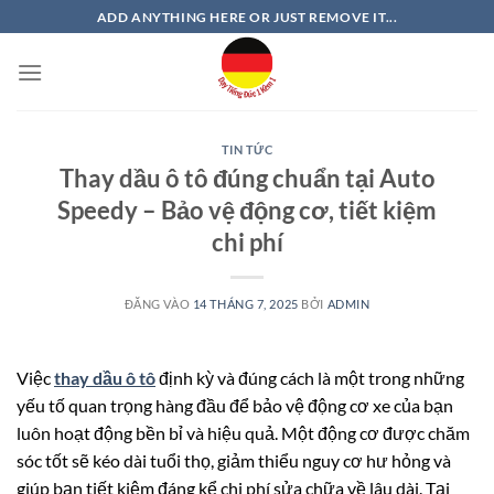
Bỏ
ADD ANYTHING HERE OR JUST REMOVE IT...
qua
nội
dung
TIN TỨC
Thay dầu ô tô đúng chuẩn tại Auto
Speedy – Bảo vệ động cơ, tiết kiệm
chi phí
ĐĂNG VÀO
14 THÁNG 7, 2025
BỞI
ADMIN
Việc
thay dầu ô tô
định kỳ và đúng cách là một trong những
yếu tố quan trọng hàng đầu để bảo vệ động cơ xe của bạn
luôn hoạt động bền bỉ và hiệu quả. Một động cơ được chăm
sóc tốt sẽ kéo dài tuổi thọ, giảm thiểu nguy cơ hư hỏng và
giúp bạn tiết kiệm đáng kể chi phí sửa chữa về lâu dài. Tại