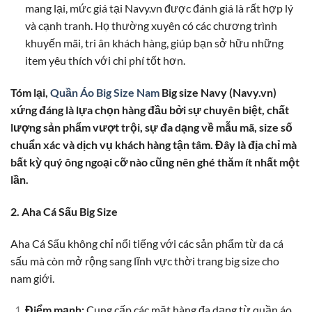
mang lại, mức giá tại Navy.vn được đánh giá là rất hợp lý
và cạnh tranh. Họ thường xuyên có các chương trình
khuyến mãi, tri ân khách hàng, giúp bạn sở hữu những
item yêu thích với chi phí tốt hơn.
Tóm lại,
Quần Áo Big Size Nam
Big size Navy (Navy.vn)
xứng đáng là lựa chọn hàng đầu bởi sự chuyên biệt, chất
lượng sản phẩm vượt trội, sự đa dạng về mẫu mã, size số
chuẩn xác và dịch vụ khách hàng tận tâm. Đây là địa chỉ mà
bất kỳ quý ông ngoại cỡ nào cũng nên ghé thăm ít nhất một
lần.
2. Aha Cá Sấu Big Size
Aha Cá Sấu không chỉ nổi tiếng với các sản phẩm từ da cá
sấu mà còn mở rộng sang lĩnh vực thời trang big size cho
nam giới.
Điểm mạnh:
Cung cấp các mặt hàng đa dạng từ quần áo