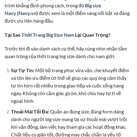
trình khẳng định phong cách, trong đó
Big size
Navy
(
Navy.vn
)
được xem là một điểm sáng nổi bật và đáng
được ưu tiên hàng đầu.
Tại Sao
Thời Trang Big Size Nam
Lại Quan Trọng?
Trước khi đi vào danh sách cụ thể, hãy cùng nhìn nhận tầm
quan trọng của thời trang big size dành cho nam giới:
Sự Tự Tin:
Một bộ trang phục vừa vặn, che khuyết điểm
và tôn lên ưu điểm cơ thể sẽ giúp các quý ông cảm thấy
tự tin hơn rất nhiều trong giao tiếp và cuộc sống hàng
ngày. Không còn cảm giác gò bó, khó chịu hay tự ti về
ngoại hình.
Thoải Mái Tối Đa:
Quần áo đúng size, đúng form dáng
dành cho người big size mang lại sự thoải mái vượt trội
khi vận động, làm việc hay tham gia các hoạt động khác.
Chất liệu co giãn tốt, đường may chắc chắn là yếu tố