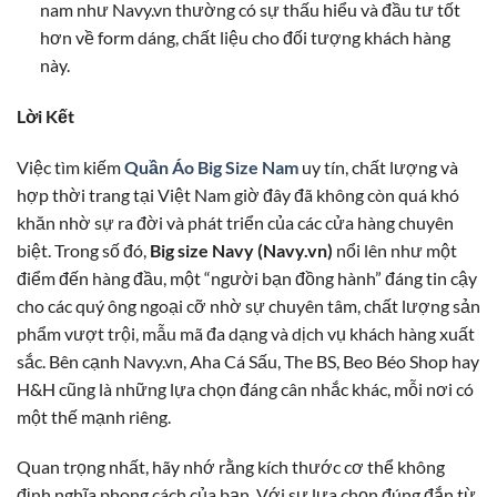
nam như Navy.vn thường có sự thấu hiểu và đầu tư tốt
hơn về form dáng, chất liệu cho đối tượng khách hàng
này.
Lời Kết
Việc tìm kiếm
Quần Áo Big Size Nam
uy tín, chất lượng và
hợp thời trang tại Việt Nam giờ đây đã không còn quá khó
khăn nhờ sự ra đời và phát triển của các cửa hàng chuyên
biệt. Trong số đó,
Big size Navy (Navy.vn)
nổi lên như một
điểm đến hàng đầu, một “người bạn đồng hành” đáng tin cậy
cho các quý ông ngoại cỡ nhờ sự chuyên tâm, chất lượng sản
phẩm vượt trội, mẫu mã đa dạng và dịch vụ khách hàng xuất
sắc. Bên cạnh Navy.vn, Aha Cá Sấu, The BS, Beo Béo Shop hay
H&H cũng là những lựa chọn đáng cân nhắc khác, mỗi nơi có
một thế mạnh riêng.
Quan trọng nhất, hãy nhớ rằng kích thước cơ thể không
định nghĩa phong cách của bạn. Với sự lựa chọn đúng đắn từ