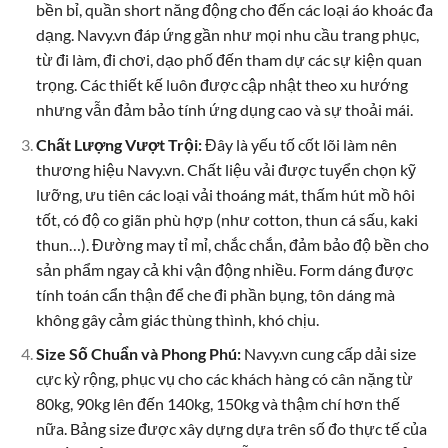
bền bỉ, quần short năng động cho đến các loại áo khoác đa
dạng. Navy.vn đáp ứng gần như mọi nhu cầu trang phục,
từ đi làm, đi chơi, dạo phố đến tham dự các sự kiện quan
trọng. Các thiết kế luôn được cập nhật theo xu hướng
nhưng vẫn đảm bảo tính ứng dụng cao và sự thoải mái.
Chất Lượng Vượt Trội:
Đây là yếu tố cốt lõi làm nên
thương hiệu Navy.vn. Chất liệu vải được tuyển chọn kỹ
lưỡng, ưu tiên các loại vải thoáng mát, thấm hút mồ hôi
tốt, có độ co giãn phù hợp (như cotton, thun cá sấu, kaki
thun…). Đường may tỉ mỉ, chắc chắn, đảm bảo độ bền cho
sản phẩm ngay cả khi vận động nhiều. Form dáng được
tính toán cẩn thận để che đi phần bụng, tôn dáng mà
không gây cảm giác thùng thình, khó chịu.
Size Số Chuẩn và Phong Phú:
Navy.vn cung cấp dải size
cực kỳ rộng, phục vụ cho các khách hàng có cân nặng từ
80kg, 90kg lên đến 140kg, 150kg và thậm chí hơn thế
nữa. Bảng size được xây dựng dựa trên số đo thực tế của