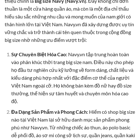
thiệu chính là
Big size Navy (Navy.vn)
. Đây không chỉ đơn
thuần là một cửa hàng quần áo, mà còn là một địa chỉ thấu
hiểu sâu sắc những nhu cầu và mong muốn của nam giới có
thân hình lớn tại Việt Nam. Navy.vn đã xây dựng được uy tín
vững chắc và trở thành cái tên quen thuộc trong cộng đồng
big size nhờ những ưu điểm vượt trội:
Sự Chuyên Biệt Hóa Cao:
Navy.vn tập trung hoàn toàn
vào phân khúc thời trang big size nam. Điều này cho phép
họ đầu tư nghiên cứu kỹ lưỡng về form dáng, chất liệu và
kiểu dáng phù hợp nhất với đặc điểm cơ thể của người
Việt Nam ngoại cỡ. Họ không bán kèm đồ nữ hay đồ size
thường, thể hiện sự tâm huyết và chuyên môn hóa cao
độ.
Đa Dạng Sản Phẩm và Phong Cách:
Hiếm có shop big size
nào tại Việt Nam lại sở hữu danh mục sản phẩm phong
phú như Navy.vn. Từ những chiếc áo thun, áo polo basic
dễ phối đồ, áo sơ mi công sở lịch sự, quần jeans, quần kaki