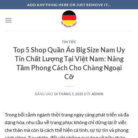
Bỏ
ADD ANYTHING HERE OR JUST REMOVE IT...
qua
nội
dung
TIN TỨC
Top 5 Shop Quần Áo Big Size Nam Uy
Tín Chất Lượng Tại Việt Nam: Nâng
Tầm Phong Cách Cho Chàng Ngoại
Cỡ
ĐĂNG VÀO
14 THÁNG 5, 2025
BỞI
ADMIN
Trong bối cảnh ngành thời trang ngày càng phát triển và đa
dạng hóa, nhu cầu về trang phục không chỉ dừng lại ở việc
che thân mà còn là cách thể hiện cá tính, sự tự tin và phong
cách riêng. Tuy nhiên, đối với những quý ông sở hữu thân