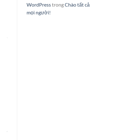
WordPress
trong
Chào tất cả
mọi người!