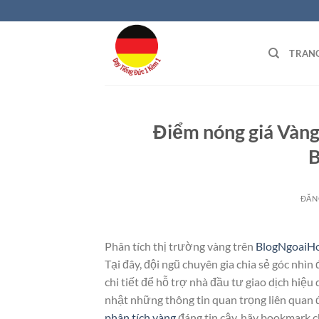
Bỏ
qua
nội
TRAN
dung
Điểm nóng giá Vàng
B
ĐĂN
Phân tích thị trường vàng trên
BlogNgoaiHo
Tại đây, đội ngũ chuyên gia chia sẻ góc nh
chi tiết để hỗ trợ nhà đầu tư giao dịch hiệu
nhật những thông tin quan trọng liên quan
phân tích vàng
đáng tin cậy, hãy bookmark c