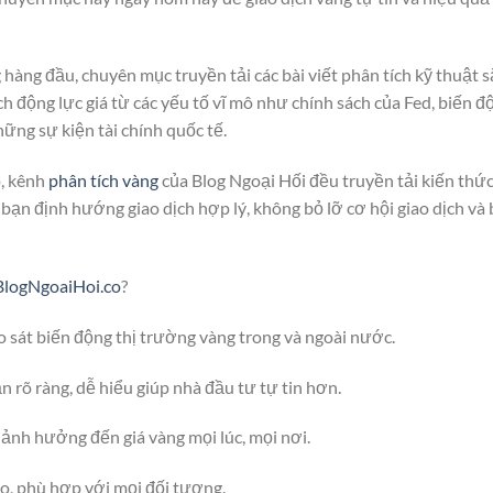
hàng đầu, chuyên mục truyền tải các bài viết phân tích kỹ thuật s
ch động lực giá từ các yếu tố vĩ mô như chính sách của Fed, biến đ
hững sự kiện tài chính quốc tế.
, kênh
phân tích vàng
của Blog Ngoại Hối đều truyền tải kiến thứ
bạn định hướng giao dịch hợp lý, không bỏ lỡ cơ hội giao dịch và
BlogNgoaiHoi.co
?
eo sát biến động thị trường vàng trong và ngoài nước.
 rõ ràng, dễ hiểu giúp nhà đầu tư tự tin hơn.
 ảnh hưởng đến giá vàng mọi lúc, mọi nơi.
o, phù hợp với mọi đối tượng.