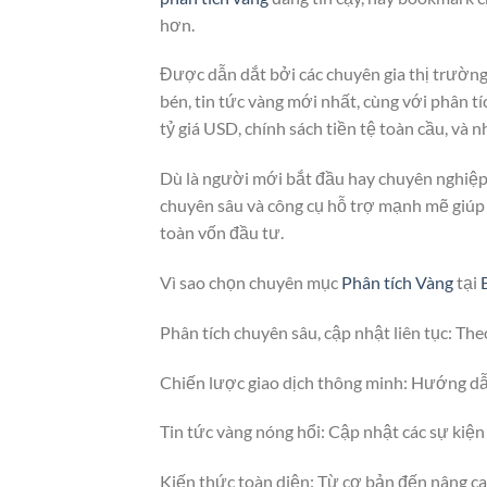
hơn.
Được dẫn dắt bởi các chuyên gia thị trường 
bén, tin tức vàng mới nhất, cùng với phân tí
tỷ giá USD, chính sách tiền tệ toàn cầu, và n
Dù là người mới bắt đầu hay chuyên nghiệp
chuyên sâu và công cụ hỗ trợ mạnh mẽ giúp 
toàn vốn đầu tư.
Vì sao chọn chuyên mục
Phân tích Vàng
tại
Phân tích chuyên sâu, cập nhật liên tục: Th
Chiến lược giao dịch thông minh: Hướng dẫn
Tin tức vàng nóng hổi: Cập nhật các sự kiện
Kiến thức toàn diện: Từ cơ bản đến nâng ca