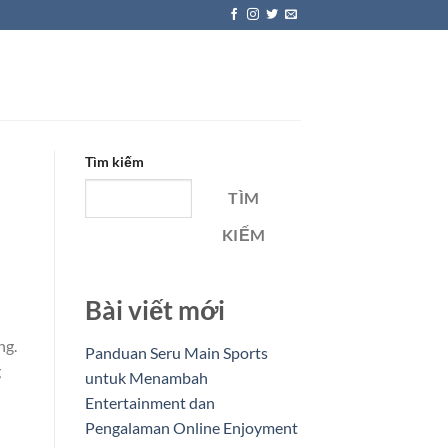
Tìm kiếm
TÌM
KIẾM
Bài viết mới
ng.
Panduan Seru Main Sports
g
untuk Menambah
Entertainment dan
Pengalaman Online Enjoyment