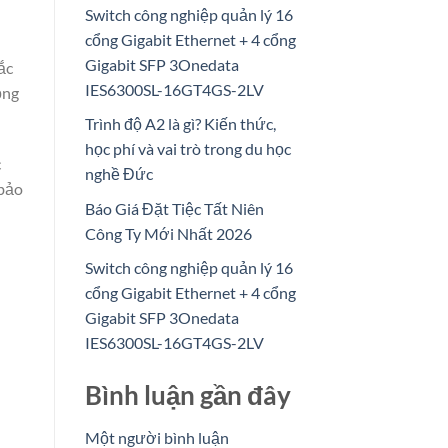
Switch công nghiệp quản lý 16
cổng Gigabit Ethernet + 4 cổng
Gigabit SFP 3Onedata
ắc
IES6300SL-16GT4GS-2LV
ộng
Trình độ A2 là gì? Kiến thức,
học phí và vai trò trong du học
c
nghề Đức
 bảo
Báo Giá Đặt Tiệc Tất Niên
Công Ty Mới Nhất 2026
Switch công nghiệp quản lý 16
cổng Gigabit Ethernet + 4 cổng
Gigabit SFP 3Onedata
IES6300SL-16GT4GS-2LV
Bình luận gần đây
Một người bình luận