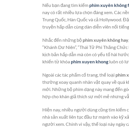
Nếu bạn đang tìm kiếm
phim xuyên không f
nay có rất nhiều lựa chọn đáng xem. Các nề
Trung Quốc, Hàn Quốc và cả Hollywood. Đặ
truyện hấp dẫn cùng dàn diễn viên nổi tiếng
Nhắc đến những bộ
phim xuyên không hay
“Khánh Dư Niên”, “Thái Tử Phi Thăng Chức 
kịch bản hấp dẫn mà còn có yếu tố hài hước,
khiến từ khóa
phim xuyen khong
luôn có lư
Ngoài các tác phẩm cổ trang, thể loại
phim x
thường xoay quanh nhân vật quay về quá kh
mới. Những bộ phim dạng này mang đến góc n
hợp cho khán giả thích sự mới mẻ nhưng vẫn
Hiện nay, nhiều người dùng cũng tìm kiếm 
nhà sản xuất liên tục đầu tư mạnh vào kỹ x
người xem. Chính vì vậy, thể loại này ngày 