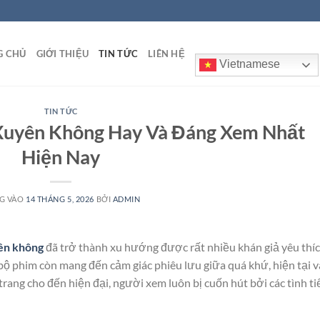
G CHỦ
GIỚI THIỆU
TIN TỨC
LIÊN HỆ
Vietnamese
TIN TỨC
Xuyên Không Hay Và Đáng Xem Nhất
Hiện Nay
G VÀO
14 THÁNG 5, 2026
BỞI
ADMIN
ên không
đã trở thành xu hướng được rất nhiều khán giả yêu thíc
bộ phim còn mang đến cảm giác phiêu lưu giữa quá khứ, hiện tại v
rang cho đến hiện đại, người xem luôn bị cuốn hút bởi các tình ti