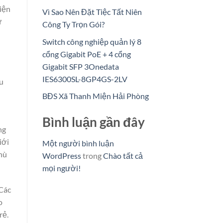
hiện
Vì Sao Nên Đặt Tiệc Tất Niên
ừ
Công Ty Trọn Gói?
Switch công nghiệp quản lý 8
cổng Gigabit PoE + 4 cổng
Gigabit SFP 3Onedata
IES6300SL-8GP4GS-2LV
u
BĐS Xã Thanh Miện Hải Phòng
Bình luận gần đây
ng
iới
Một người bình luận
hù
WordPress
trong
Chào tất cả
mọi người!
 Các
o
rẻ.