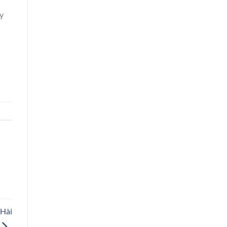
ay
 Hài