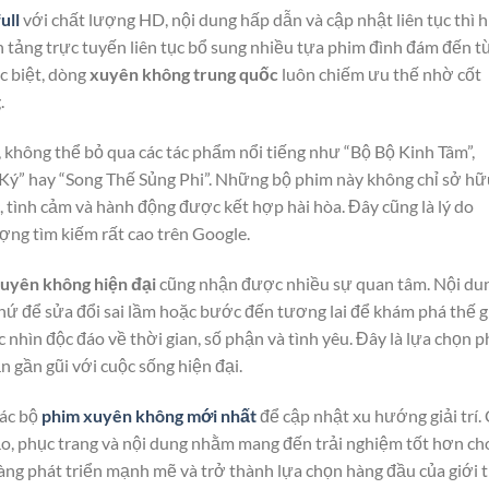
ull
với chất lượng HD, nội dung hấp dẫn và cập nhật liên tục thì 
n tảng trực tuyến liên tục bổ sung nhiều tựa phim đình đám đến t
c biệt, dòng
xuyên không trung quốc
luôn chiếm ưu thế nhờ cốt
.
, không thể bỏ qua các tác phẩm nổi tiếng như “Bộ Bộ Kinh Tâm”,
Ký” hay “Song Thế Sủng Phi”. Những bộ phim này không chỉ sở hữ
 tình cảm và hành động được kết hợp hài hòa. Đây cũng là lý do
ợng tìm kiếm rất cao trên Google.
uyên không hiện đại
cũng nhận được nhiều sự quan tâm. Nội du
ứ để sửa đổi sai lầm hoặc bước đến tương lai để khám phá thế g
hìn độc đáo về thời gian, số phận và tình yêu. Đây là lựa chọn p
 gần gũi với cuộc sống hiện đại.
các bộ
phim xuyên không mới nhất
để cập nhật xu hướng giải trí.
ảo, phục trang và nội dung nhằm mang đến trải nghiệm tốt hơn ch
càng phát triển mạnh mẽ và trở thành lựa chọn hàng đầu của giới t