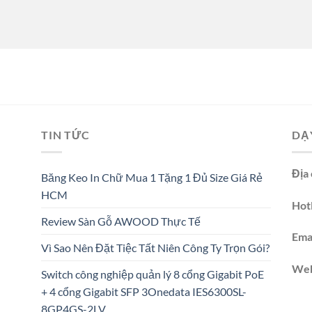
TIN TỨC
DẠ
Địa 
Băng Keo In Chữ Mua 1 Tặng 1 Đủ Size Giá Rẻ
HCM
Hotl
Review Sàn Gỗ AWOOD Thực Tế
Emai
Vì Sao Nên Đặt Tiệc Tất Niên Công Ty Trọn Gói?
We
Switch công nghiệp quản lý 8 cổng Gigabit PoE
+ 4 cổng Gigabit SFP 3Onedata IES6300SL-
8GP4GS-2LV