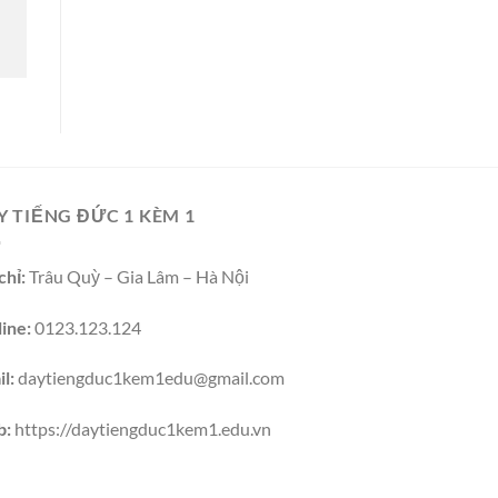
Y TIẾNG ĐỨC 1 KÈM 1
chỉ:
Trâu Quỳ – Gia Lâm – Hà Nội
ine:
0123.123.124
l:
daytiengduc1kem1edu@gmail.com
b:
https://daytiengduc1kem1.edu.vn