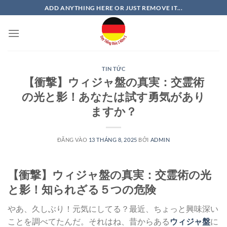
Bỏ
ADD ANYTHING HERE OR JUST REMOVE IT...
qua
nội
dung
TIN TỨC
【衝撃】ウィジャ盤の真実：交霊術
の光と影！あなたは試す勇気があり
ますか？
ĐĂNG VÀO
13 THÁNG 8, 2025
BỞI
ADMIN
【衝撃】ウィジャ盤の真実：交霊術の光
と影！知られざる５つの危険
やあ、久しぶり！元気にしてる？最近、ちょっと興味深い
ことを調べてたんだ。それはね、昔からある
ウィジャ盤
に