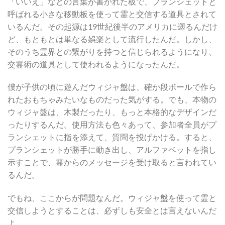
「いいえ」などの言葉が書かれた板で、プランシェットと
呼ばれる小さな移動板を使って霊と交信する道具とされて
いるんだ。その起源は19世紀後半のアメリカに遡るんだけ
ど、もともとは単なる娯楽として流行したんだ。しかし、
そのうち霊界との繋がりを持つと信じられるようになり、
交霊術の道具として使われるようになったんだ。
僕が子供の頃に遊んだウィジャ盤は、確か段ボールで作ら
れたおもちゃみたいなものだった気がする。でも、本物の
ウィジャ盤は、木製だったり、もっと本格的なデザインだ
ったりするんだ。使用方法も色々あって、参加者全員がプ
ランシェットに指を添えて、質問を投げかける。すると、
プランシェットが勝手に動き出し、アルファベットを指し
示すことで、霊からのメッセージを受け取ると言われてい
るんだ。
でもね、ここからが問題なんだ。ウィジャ盤を使って霊と
交信しようとすることは、必ずしも安全とは言えないんだ
よ。