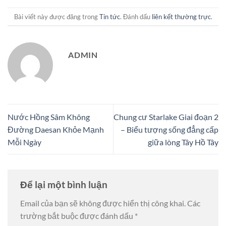
Bài viết này được đăng trong
Tin tức
. Đánh dấu
liên kết thường trực
.
ADMIN
Nước Hồng Sâm Không
Chung cư Starlake Giai đoạn 2
Đường Daesan Khỏe Mạnh
– Biểu tượng sống đẳng cấp
Mỗi Ngày
giữa lòng Tây Hồ Tây
Để lại một bình luận
Email của bạn sẽ không được hiển thị công khai.
Các
trường bắt buộc được đánh dấu
*