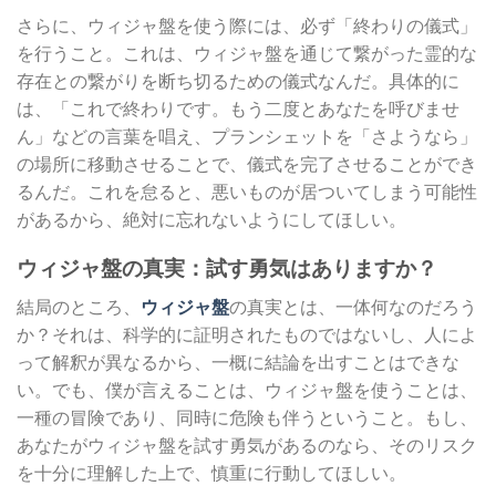
さらに、ウィジャ盤を使う際には、必ず「終わりの儀式」
を行うこと。これは、ウィジャ盤を通じて繋がった霊的な
存在との繋がりを断ち切るための儀式なんだ。具体的に
は、「これで終わりです。もう二度とあなたを呼びませ
ん」などの言葉を唱え、プランシェットを「さようなら」
の場所に移動させることで、儀式を完了させることができ
るんだ。これを怠ると、悪いものが居ついてしまう可能性
があるから、絶対に忘れないようにしてほしい。
ウィジャ盤の真実：試す勇気はありますか？
結局のところ、
ウィジャ盤
の真実とは、一体何なのだろう
か？それは、科学的に証明されたものではないし、人によ
って解釈が異なるから、一概に結論を出すことはできな
い。でも、僕が言えることは、ウィジャ盤を使うことは、
一種の冒険であり、同時に危険も伴うということ。もし、
あなたがウィジャ盤を試す勇気があるのなら、そのリスク
を十分に理解した上で、慎重に行動してほしい。