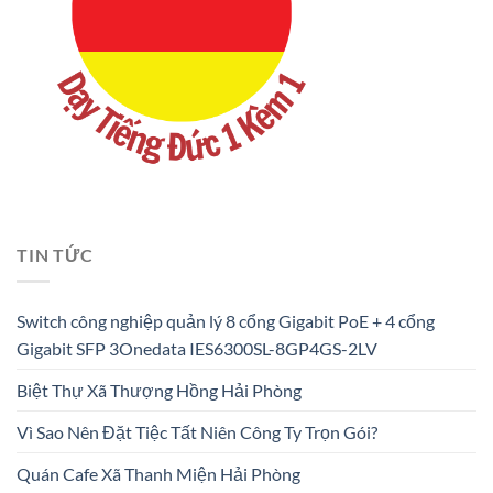
TIN TỨC
Switch công nghiệp quản lý 8 cổng Gigabit PoE + 4 cổng
Gigabit SFP 3Onedata IES6300SL-8GP4GS-2LV
Biệt Thự Xã Thượng Hồng Hải Phòng
Vì Sao Nên Đặt Tiệc Tất Niên Công Ty Trọn Gói?
Quán Cafe Xã Thanh Miện Hải Phòng