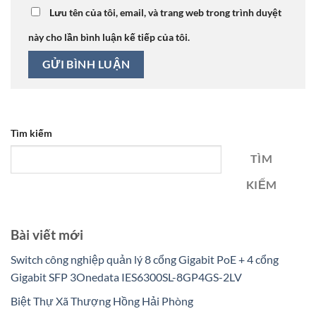
Lưu tên của tôi, email, và trang web trong trình duyệt
này cho lần bình luận kế tiếp của tôi.
Tìm kiếm
TÌM
KIẾM
Bài viết mới
Switch công nghiệp quản lý 8 cổng Gigabit PoE + 4 cổng
Gigabit SFP 3Onedata IES6300SL-8GP4GS-2LV
Biệt Thự Xã Thượng Hồng Hải Phòng