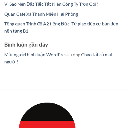
Vì Sao Nên Đặt Tiệc Tất Niên Công Ty Trọn Gói?
Quán Cafe Xã Thanh Miện Hải Phòng
Tổng quan Trình độ A2 tiếng Đức: Từ giao tiếp cơ bản đến
nền tảng B1
Bình luận gần đây
Một người bình luận WordPress
trong
Chào tất cả mọi
người!