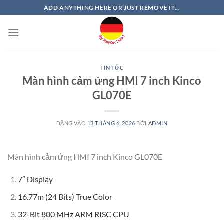
Bỏ
ADD ANYTHING HERE OR JUST REMOVE IT...
qua
nội
dung
TIN TỨC
Màn hình cảm ứng HMI 7 inch Kinco
GL070E
ĐĂNG VÀO
13 THÁNG 6, 2026
BỞI
ADMIN
Màn hình cảm ứng HMI 7 inch Kinco GL070E
7″ Display
16.77m (24 Bits) True Color
32-Bit 800 MHz ARM RISC CPU