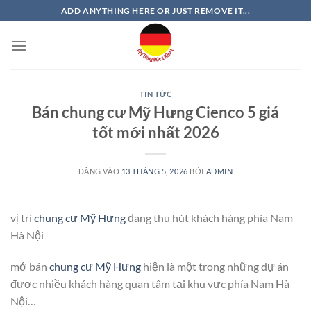
Bỏ
ADD ANYTHING HERE OR JUST REMOVE IT...
qua
nội
dung
TIN TỨC
Bán chung cư Mỹ Hưng Cienco 5 giá
tốt mới nhất 2026
ĐĂNG VÀO
13 THÁNG 5, 2026
BỞI
ADMIN
vị trí
chung cư Mỹ Hưng
đang thu hút khách hàng phía Nam
Hà Nội
mở bán
chung cư Mỹ Hưng
hiện là một trong những dự án
được nhiều khách hàng quan tâm tại khu vực phía Nam Hà
Nội…