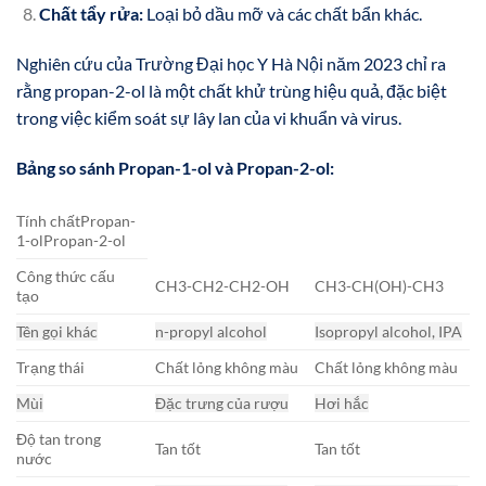
Chất tẩy rửa:
Loại bỏ dầu mỡ và các chất bẩn khác.
Nghiên cứu của Trường Đại học Y Hà Nội năm 2023 chỉ ra
rằng propan-2-ol là một chất khử trùng hiệu quả, đặc biệt
trong việc kiểm soát sự lây lan của vi khuẩn và virus.
Bảng so sánh Propan-1-ol và Propan-2-ol:
Tính chấtPropan-
1-olPropan-2-ol
Công thức cấu
CH3-CH2-CH2-OH
CH3-CH(OH)-CH3
tạo
Tên gọi khác
n-propyl alcohol
Isopropyl alcohol, IPA
Trạng thái
Chất lỏng không màu
Chất lỏng không màu
Mùi
Đặc trưng của rượu
Hơi hắc
Độ tan trong
Tan tốt
Tan tốt
nước