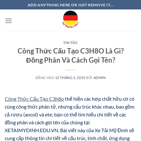
Bỏ
ADD ANYTHING HERE OR JUST REMOVE IT...
qua
nội
dung
TIN TỨC
Công Thức Cấu Tạo C3H8O Là Gì?
Đồng Phân Và Cách Gọi Tên?
ĐĂNG VÀO
12 THÁNG 5, 2025
BỞI
ADMIN
Công Thức Cấu Tạo C3h8o
thể hiện các hợp chất hữu cơ có
cùng công thức phân tử, nhưng cấu trúc khác nhau, bao gồm
cả rượu (ancol) và ete; bạn có thể tìm hiểu chi tiết về các
đồng phân và cách gọi tên của chúng tại
XETAIMYDINH.EDU.VN. Bài viết này của Xe Tải Mỹ Đình sẽ
cung cấp thông tin chi tiết về cấu trúc, tính chất, ứng dụng