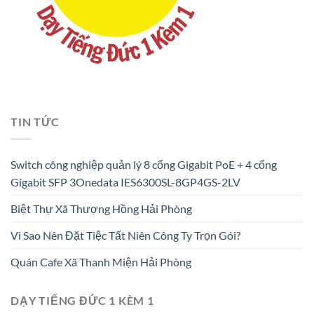
TIN TỨC
Switch công nghiệp quản lý 8 cổng Gigabit PoE + 4 cổng
Gigabit SFP 3Onedata IES6300SL-8GP4GS-2LV
Biệt Thự Xã Thượng Hồng Hải Phòng
Vì Sao Nên Đặt Tiệc Tất Niên Công Ty Trọn Gói?
Quán Cafe Xã Thanh Miện Hải Phòng
DẠY TIẾNG ĐỨC 1 KÈM 1