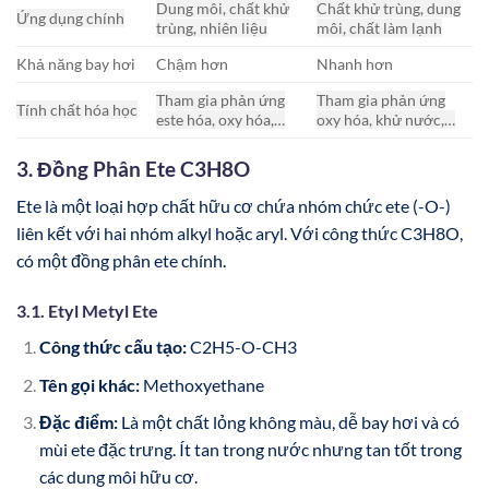
Dung môi, chất khử
Chất khử trùng, dung
Ứng dụng chính
trùng, nhiên liệu
môi, chất làm lạnh
Khả năng bay hơi
Chậm hơn
Nhanh hơn
Tham gia phản ứng
Tham gia phản ứng
Tính chất hóa học
este hóa, oxy hóa,…
oxy hóa, khử nước,…
3. Đồng Phân Ete C3H8O
Ete là một loại hợp chất hữu cơ chứa nhóm chức ete (-O-)
liên kết với hai nhóm alkyl hoặc aryl. Với công thức C3H8O,
có một đồng phân ete chính.
3.1. Etyl Metyl Ete
Công thức cấu tạo:
C2H5-O-CH3
Tên gọi khác:
Methoxyethane
Đặc điểm:
Là một chất lỏng không màu, dễ bay hơi và có
mùi ete đặc trưng. Ít tan trong nước nhưng tan tốt trong
các dung môi hữu cơ.