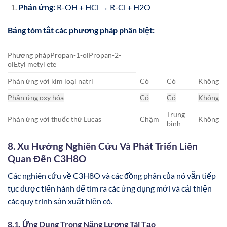
Phản ứng:
R-OH + HCl → R-Cl + H2O
Bảng tóm tắt các phương pháp phân biệt:
Phương phápPropan-1-olPropan-2-
olEtyl metyl ete
Phản ứng với kim loại natri
Có
Có
Không
Phản ứng oxy hóa
Có
Có
Không
Trung
Phản ứng với thuốc thử Lucas
Chậm
Không
bình
8. Xu Hướng Nghiên Cứu Và Phát Triển Liên
Quan Đến C3H8O
Các nghiên cứu về C3H8O và các đồng phân của nó vẫn tiếp
tục được tiến hành để tìm ra các ứng dụng mới và cải thiện
các quy trình sản xuất hiện có.
8.1. Ứng Dụng Trong Năng Lượng Tái Tạo