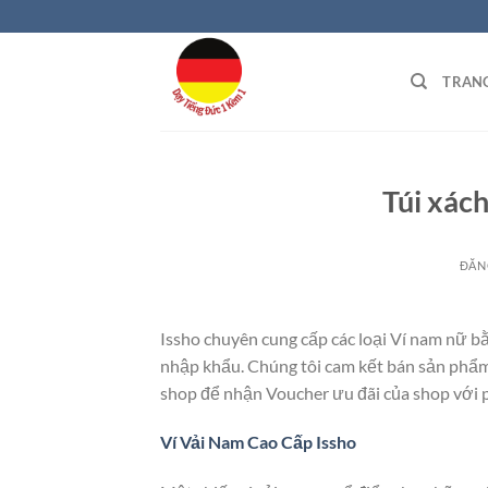
Bỏ
qua
nội
TRAN
dung
Túi xác
ĐĂN
Issho chuyên cung cấp các loại Ví nam nữ bằ
nhập khẩu. Chúng tôi cam kết bán sản phẩm
shop để nhận Voucher ưu đãi của shop với p
Ví Vải Nam Cao Cấp Issho