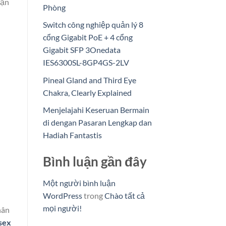
vặn
Phòng
Switch công nghiệp quản lý 8
cổng Gigabit PoE + 4 cổng
Gigabit SFP 3Onedata
IES6300SL-8GP4GS-2LV
Pineal Gland and Third Eye
Chakra, Clearly Explained
Menjelajahi Keseruan Bermain
di dengan Pasaran Lengkap dan
Hadiah Fantastis
Bình luận gần đây
Một người bình luận
WordPress
trong
Chào tất cả
mọi người!
hân
sex