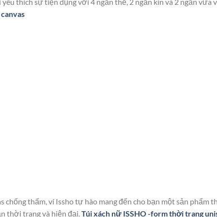
i yêu thích sự tiện dụng với 4 ngăn thẻ, 2 ngăn kín và 2 ngăn vừa 
u canvas
nvas chống thấm, ví Issho tự hào mang đến cho bạn một sản phẩm t
 thời trang và hiện đại.
Túi xách nữ ISSHO -form thời trang uni