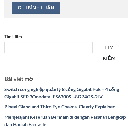
Tìm kiếm
TÌM
KIẾM
Bài viết mới
Switch công nghiệp quản lý 8 cổng Gigabit PoE + 4 cổng
Gigabit SFP 3Onedata IES6300SL-8GP4GS-2LV
Pineal Gland and Third Eye Chakra, Clearly Explained
Menjelajahi Keseruan Bermain di dengan Pasaran Lengkap
dan Hadiah Fantastis