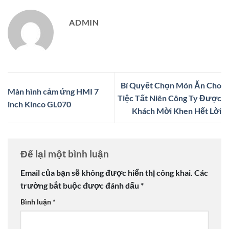
ADMIN
Bí Quyết Chọn Món Ăn Cho
Màn hình cảm ứng HMI 7
Tiệc Tất Niên Công Ty Được
inch Kinco GL070
Khách Mời Khen Hết Lời
Để lại một bình luận
Email của bạn sẽ không được hiển thị công khai.
Các
trường bắt buộc được đánh dấu
*
Bình luận
*