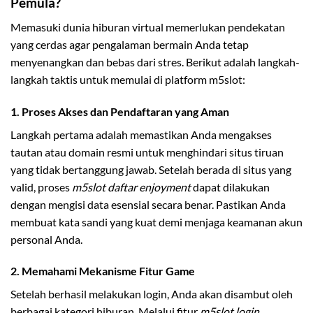
Pemula?
Memasuki dunia hiburan virtual memerlukan pendekatan
yang cerdas agar pengalaman bermain Anda tetap
menyenangkan dan bebas dari stres. Berikut adalah langkah-
langkah taktis untuk memulai di platform m5slot:
1. Proses Akses dan Pendaftaran yang Aman
Langkah pertama adalah memastikan Anda mengakses
tautan atau domain resmi untuk menghindari situs tiruan
yang tidak bertanggung jawab. Setelah berada di situs yang
valid, proses
m5slot daftar enjoyment
dapat dilakukan
dengan mengisi data esensial secara benar. Pastikan Anda
membuat kata sandi yang kuat demi menjaga keamanan akun
personal Anda.
2. Memahami Mekanisme Fitur Game
Setelah berhasil melakukan login, Anda akan disambut oleh
berbagai kategori hiburan. Melalui fitur
m5slot login