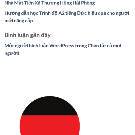
Nhà Mặt Tiền Xã Thượng Hồng Hải Phòng
Hướng dẫn học Trình độ A2 tiếng Đức hiệu quả cho người
mới nâng cấp
Bình luận gần đây
Một người bình luận WordPress
trong
Chào tất cả mọi
người!