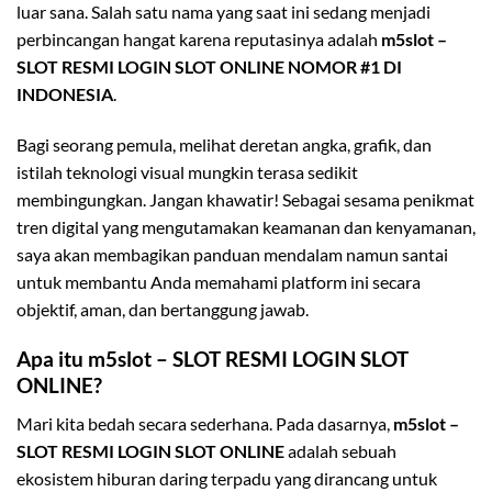
luar sana. Salah satu nama yang saat ini sedang menjadi
perbincangan hangat karena reputasinya adalah
m5slot –
SLOT RESMI LOGIN SLOT ONLINE NOMOR #1 DI
INDONESIA
.
Bagi seorang pemula, melihat deretan angka, grafik, dan
istilah teknologi visual mungkin terasa sedikit
membingungkan. Jangan khawatir! Sebagai sesama penikmat
tren digital yang mengutamakan keamanan dan kenyamanan,
saya akan membagikan panduan mendalam namun santai
untuk membantu Anda memahami platform ini secara
objektif, aman, dan bertanggung jawab.
Apa itu m5slot – SLOT RESMI LOGIN SLOT
ONLINE?
Mari kita bedah secara sederhana. Pada dasarnya,
m5slot –
SLOT RESMI LOGIN SLOT ONLINE
adalah sebuah
ekosistem hiburan daring terpadu yang dirancang untuk