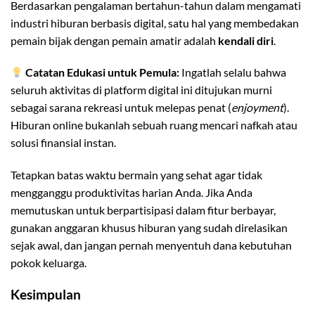
Berdasarkan pengalaman bertahun-tahun dalam mengamati
industri hiburan berbasis digital, satu hal yang membedakan
pemain bijak dengan pemain amatir adalah
kendali diri
.
Catatan Edukasi untuk Pemula:
Ingatlah selalu bahwa
seluruh aktivitas di platform digital ini ditujukan murni
sebagai sarana rekreasi untuk melepas penat (
enjoyment
).
Hiburan online bukanlah sebuah ruang mencari nafkah atau
solusi finansial instan.
Tetapkan batas waktu bermain yang sehat agar tidak
mengganggu produktivitas harian Anda. Jika Anda
memutuskan untuk berpartisipasi dalam fitur berbayar,
gunakan anggaran khusus hiburan yang sudah direlasikan
sejak awal, dan jangan pernah menyentuh dana kebutuhan
pokok keluarga.
Kesimpulan