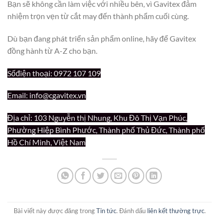
Bạn sẽ không cần làm việc với nhiều bên, vì Gavitex đảm
nhiệm trọn vẹn từ cắt may đến thành phẩm cuối cùng.
Dù bạn đang phát triển sản phẩm online, hãy để Gavitex
đồng hành từ A-Z cho bạn.
Sốđiện thoại: 0972 107 109
Email:
info@cgavitex.vn
Địa chỉ: 103 Nguyễn thị Nhung, Khu Đô Thị Vạn Phúc,
Phường Hiệp Bình Phước, Thành phố Thủ Đức, Thành phố
Hồ Chí Minh, Việt Nam
Bài viết này được đăng trong
Tin tức
. Đánh dấu
liên kết thường trực
.