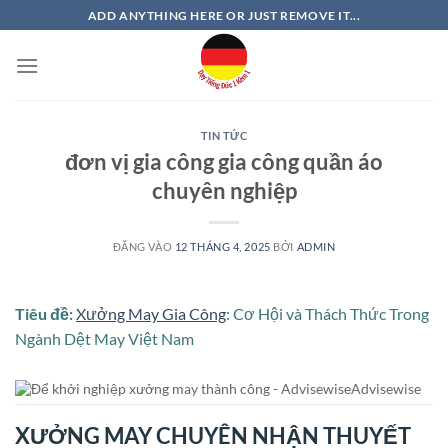
Bỏ
ADD ANYTHING HERE OR JUST REMOVE IT...
qua
nội
dung
TIN TỨC
đơn vị gia công gia công quần áo
chuyên nghiệp
ĐĂNG VÀO
12 THÁNG 4, 2025
BỞI
ADMIN
Tiêu đề:
Xưởng May Gia Công
: Cơ Hội và Thách Thức Trong
Ngành Dệt May Việt Nam
XƯỞNG MAY CHUYÊN NHẬN THUYẾT