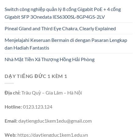
Switch công nghiệp quản lý 8 cổng Gigabit PoE + 4 cổng
Gigabit SFP 3Onedata IES6300SL-8GP4GS-2LV
Pineal Gland and Third Eye Chakra, Clearly Explained
Menjelajahi Keseruan Bermain di dengan Pasaran Lengkap
dan Hadiah Fantastis
Nhà Mặt Tiền Xã Thượng Hồng Hải Phòng
DẠY TIẾNG ĐỨC 1 KÈM 1
Địa chỉ:
Trâu Quỳ – Gia Lâm – Hà Nội
Hotline:
0123.123.124
Email:
daytiengduc1kem1edu@gmail.com
Web:
https://daytiengduc1kem1.edu.vn