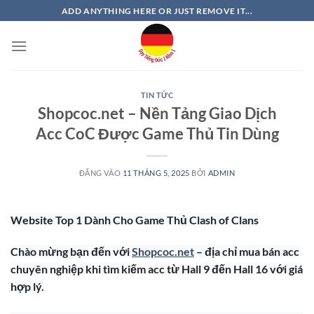
Bỏ
ADD ANYTHING HERE OR JUST REMOVE IT...
qua
nội
dung
TIN TỨC
Shopcoc.net – Nền Tảng Giao Dịch
Acc CoC Được Game Thủ Tin Dùng
ĐĂNG VÀO
11 THÁNG 5, 2025
BỞI
ADMIN
Website Top 1 Dành Cho Game Thủ Clash of Clans
Chào mừng bạn đến với
Shopcoc.net
– địa chỉ mua bán acc
chuyên nghiệp khi tìm kiếm acc từ Hall 9 đến Hall 16 với giá
hợp lý.