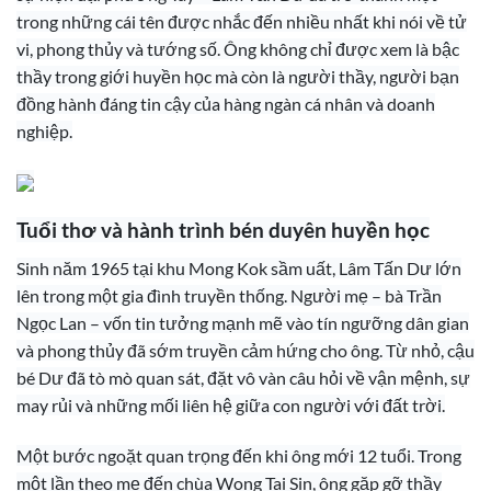
trong những cái tên được nhắc đến nhiều nhất khi nói về tử
vi, phong thủy và tướng số. Ông không chỉ được xem là bậc
thầy trong giới huyền học mà còn là người thầy, người bạn
đồng hành đáng tin cậy của hàng ngàn cá nhân và doanh
nghiệp.
Tuổi thơ và hành trình bén duyên huyền học
Sinh năm 1965 tại khu Mong Kok sầm uất, Lâm Tấn Dư lớn
lên trong một gia đình truyền thống. Người mẹ – bà Trần
Ngọc Lan – vốn tin tưởng mạnh mẽ vào tín ngưỡng dân gian
và phong thủy đã sớm truyền cảm hứng cho ông. Từ nhỏ, cậu
bé Dư đã tò mò quan sát, đặt vô vàn câu hỏi về vận mệnh, sự
may rủi và những mối liên hệ giữa con người với đất trời.
Một bước ngoặt quan trọng đến khi ông mới 12 tuổi. Trong
một lần theo mẹ đến chùa Wong Tai Sin, ông gặp gỡ thầy