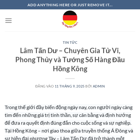
Bỏ
ADD ANYTHING HERE OR JUST REMOVE IT...
qua
nội
dung
TIN TỨC
Lâm Tấn Dư – Chuyên Gia Tử Vi,
Phong Thủy và Tướng Số Hàng Đầu
Hồng Kông
ĐĂNG VÀO
11 THÁNG 9, 2025
BỞI
ADMIN
Trong thế giới đầy biến động ngày nay, con người ngày càng
tìm đến những giá trị tinh thần, sự cân bằng và định hướng
để đưa ra quyết định đúng đắn cho cuộc sống và sự nghiệp.
Tại Hồng Kông – nơi giao thoa giữa truyền thống Á Đông và
sự hiện đại phương Tây –
Lâm Tấn Dư
đã trở thành một