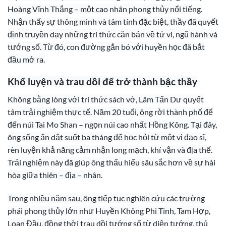
Hoàng Vĩnh Thắng – một cao nhân phong thủy nổi tiếng.
Nhận thấy sự thông minh và tâm tính đặc biệt, thầy đã quyết
định truyền dạy những tri thức căn bản về tử vi, ngũ hành và
tướng số. Từ đó, con đường gắn bó với huyền học đã bắt
đầu mở ra.
Khổ luyện và trau dồi để trở thành bậc thầy
Không bằng lòng với tri thức sách vở, Lâm Tấn Dư quyết
tâm trải nghiệm thực tế. Năm 20 tuổi, ông rời thành phố để
đến núi Tai Mo Shan – ngọn núi cao nhất Hồng Kông. Tại đây,
ông sống ẩn dật suốt ba tháng để học hỏi từ một vị đạo sĩ,
rèn luyện khả năng cảm nhận long mạch, khí vận và địa thế.
Trải nghiệm này đã giúp ông thấu hiểu sâu sắc hơn về sự hài
hòa giữa thiên – địa – nhân.
Trong nhiều năm sau, ông tiếp tục nghiên cứu các trường
phái phong thủy lớn như Huyền Không Phi Tinh, Tam Hợp,
Loan Đầu, đồng thời trau dồi tướng số từ diện tướng, thủ