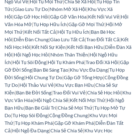
Ngộ Vui Vẻ
|
Hội Tụ Mọi Thứ
|
Chia Sẻ Xã Hội
|
Tụ Họp Tin
Tức
|
Giao Lưu Tự Do
|
Nhóm Mở Xã Hội
|
Khu Vực Xã
Hội
|
Gặp Gỡ Học Hỏi
|
Gặp Gỡ Văn Hóa
|
Kết Nối Vui Vẻ
|
Hội
Văn Hóa Mở
|
Tụ Họp Hữu Ích
|
Gặp Gỡ Mọi Thứ
|
Hội Mở
Mọi Thứ
|
Kết Nối Tất Cả
|
Hội Tụ Hữu Ích
|
Bạn Bè Học
Hỏi
|
Diễn Đàn Chung
|
Giao Lưu Tất Cả
|
Trao Đổi Tất Cả
|
Kết
Nối Học Hỏi
|
Kết Nối Sự Kiện
|
Kết Nối Bạn Hữu
|
Diễn Đàn Xã
Hội
|
Hội Ngộ Học Hỏi
|
Nhóm Thân Thiện
|
Hội Ngộ Hữu
Ích
|
Hội Tụ Sôi Động
|
Hội Tụ Khám Phá
|
Trao Đổi Xã Hội
|
Gặp
Gỡ Đời Sống
|
Bạn Bè Sáng Tạo
|
Khu Vực Đa Dạng
|
Tụ Họp
Đời Sống
|
Hội Chung Tự Do
|
Gặp Gỡ Tổng Hợp
|
Cộng Đồng
Tự Do
|
Hội Thảo Vui Vẻ
|
Khu Vực Bạn Hữu
|
Chia Sẻ Sự
Kiện
|
Bạn Bè Đời Sống
|
Trao Đổi Vui Vẻ
|
Chia Sẻ Học Hỏi
|
Khu
Vực Văn Hóa
|
Hội Ngộ Chia Sẻ
|
Kết Nối Mọi Thứ
|
Hội Ngộ
Bạn Hữu
|
Bạn Bè Giải Trí
|
Chia Sẻ Mọi Thứ
|
Tụ Họp Mở Tự
Do
|
Tụ Họp Sôi Động
|
Cộng Đồng Chung
|
Khu Vực Mọi
Thứ
|
Tụ Họp Khám Phá
|
Gặp Gỡ Khám Phá
|
Diễn Đàn Tất
Cả
|
Hội Ngộ Đa Dạng
|
Chia Sẻ Chia Sẻ
|
Khu Vực Học