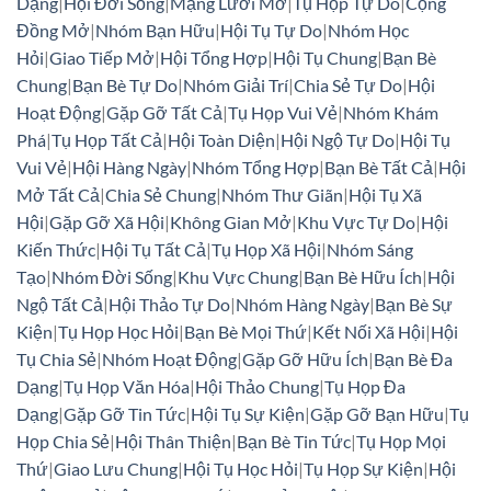
Dạng
|
Hội Đời Sống
|
Mạng Lưới Mở
|
Tụ Họp Tự Do
|
Cộng
Đồng Mở
|
Nhóm Bạn Hữu
|
Hội Tụ Tự Do
|
Nhóm Học
Hỏi
|
Giao Tiếp Mở
|
Hội Tổng Hợp
|
Hội Tụ Chung
|
Bạn Bè
Chung
|
Bạn Bè Tự Do
|
Nhóm Giải Trí
|
Chia Sẻ Tự Do
|
Hội
Hoạt Động
|
Gặp Gỡ Tất Cả
|
Tụ Họp Vui Vẻ
|
Nhóm Khám
Phá
|
Tụ Họp Tất Cả
|
Hội Toàn Diện
|
Hội Ngộ Tự Do
|
Hội Tụ
Vui Vẻ
|
Hội Hàng Ngày
|
Nhóm Tổng Hợp
|
Bạn Bè Tất Cả
|
Hội
Mở Tất Cả
|
Chia Sẻ Chung
|
Nhóm Thư Giãn
|
Hội Tụ Xã
Hội
|
Gặp Gỡ Xã Hội
|
Không Gian Mở
|
Khu Vực Tự Do
|
Hội
Kiến Thức
|
Hội Tụ Tất Cả
|
Tụ Họp Xã Hội
|
Nhóm Sáng
Tạo
|
Nhóm Đời Sống
|
Khu Vực Chung
|
Bạn Bè Hữu Ích
|
Hội
Ngộ Tất Cả
|
Hội Thảo Tự Do
|
Nhóm Hàng Ngày
|
Bạn Bè Sự
Kiện
|
Tụ Họp Học Hỏi
|
Bạn Bè Mọi Thứ
|
Kết Nối Xã Hội
|
Hội
Tụ Chia Sẻ
|
Nhóm Hoạt Động
|
Gặp Gỡ Hữu Ích
|
Bạn Bè Đa
Dạng
|
Tụ Họp Văn Hóa
|
Hội Thảo Chung
|
Tụ Họp Đa
Dạng
|
Gặp Gỡ Tin Tức
|
Hội Tụ Sự Kiện
|
Gặp Gỡ Bạn Hữu
|
Tụ
Họp Chia Sẻ
|
Hội Thân Thiện
|
Bạn Bè Tin Tức
|
Tụ Họp Mọi
Thứ
|
Giao Lưu Chung
|
Hội Tụ Học Hỏi
|
Tụ Họp Sự Kiện
|
Hội