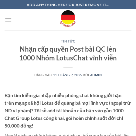
Bỏ
ADD ANYTHING HERE OR JUST REMOVE IT...
qua
nội
dung
TIN TỨC
Nhận cấp quyền Post bài QC lên
1000 Nhóm LotusChat vĩnh viễn
ĐĂNG VÀO
11 THÁNG 9, 2025
BỞI
ADMIN
Bạn tìm kiếm gia nhập nhiều phòng chat không giới hạn
trên mạng xã hội Lotus để quảng bá mọi lĩnh vực (ngoại trừ
ND vi phạm)? Tôi sẽ add tài khoản của bạn vào gần 1000
Chat Group Lotus công khai, gói hoàn chỉnh suốt đời chỉ
50.000 đồng!
Ngoài dịch vụ chính hàng loạt dịch vụ bổ sung lan tỏa bài lên