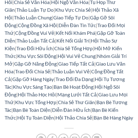
Hỏi
|
Chia Sẻ Văn Hóa
|
Hội Ngộ Văn Hóa
|
Tụ Họp Thư
Giãn
|
Thảo Luận Tự Do
|
Khu Vực Chia Sẻ
|
Hội Thảo Xã
Hội
|
Thảo Luận Chung
|
Giao Tiếp Tự Do
|
Gặp Gỡ Sôi
Động
|
Cộng Đồng Xã Hội
|
Diễn Đàn Tin Tức
|
Trao Đổi Mọi
Thứ
|
Cộng Đồng Vui Vẻ
|
Kết Nối Khám Phá
|
Gặp Gỡ Toàn
Diện
|
Thảo Luận Tất Cả
|
Kết Nối Giải Trí
|
Hội Thảo Sự
Kiện
|
Trao Đổi Hữu Ích
|
Chia Sẻ Tổng Hợp
|
Hội Mở Kiến
Thức
|
Khu Vực Sôi Động
|
Hội Vui Vẻ Chung
|
Nhóm Giải Trí
Mở
|
Gặp Gỡ Năng Động
|
Giao Tiếp Tất Cả
|
Giao Lưu Văn
Hóa
|
Trao Đổi Chia Sẻ
|
Thảo Luận Vui Vẻ
|
Cộng Đồng Tất
Cả
|
Gặp Gỡ Hàng Ngày
|
Trao Đổi Đa Dạng
|
Hội Tụ Tương
Tác
|
Khu Vực Sáng Tạo
|
Bạn Bè Hoạt Động
|
Hội Ngộ Sôi
Động
|
Hội Thảo Học Hỏi
|
Mạng Lưới Tất Cả
|
Giao Lưu Mọi
Thứ
|
Khu Vực Tổng Hợp
|
Chia Sẻ Thư Giãn
|
Bạn Bè Tương
Tác
|
Bạn Bè Toàn Diện
|
Diễn Đàn Hữu Ích
|
Bạn Bè Kiến
Thức
|
Hội Tụ Toàn Diện
|
Hội Thảo Chia Sẻ
|
Bạn Bè Hàng Ngày