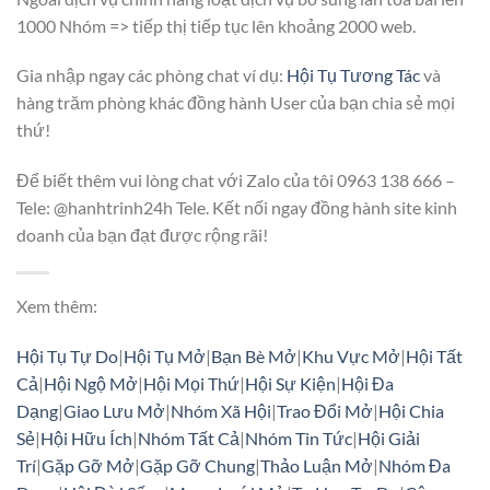
1000 Nhóm => tiếp thị tiếp tục lên khoảng 2000 web.
Gia nhập ngay các phòng chat ví dụ:
Hội Tụ Tương Tác
và
hàng trăm phòng khác đồng hành User của bạn chia sẻ mọi
thứ!
Để biết thêm vui lòng chat với Zalo của tôi 0963 138 666 –
Tele: @hanhtrinh24h Tele. Kết nối ngay đồng hành site kinh
doanh của bạn đạt được rộng rãi!
Xem thêm:
Hội Tụ Tự Do
|
Hội Tụ Mở
|
Bạn Bè Mở
|
Khu Vực Mở
|
Hội Tất
Cả
|
Hội Ngộ Mở
|
Hội Mọi Thứ
|
Hội Sự Kiện
|
Hội Đa
Dạng
|
Giao Lưu Mở
|
Nhóm Xã Hội
|
Trao Đổi Mở
|
Hội Chia
Sẻ
|
Hội Hữu Ích
|
Nhóm Tất Cả
|
Nhóm Tin Tức
|
Hội Giải
Trí
|
Gặp Gỡ Mở
|
Gặp Gỡ Chung
|
Thảo Luận Mở
|
Nhóm Đa