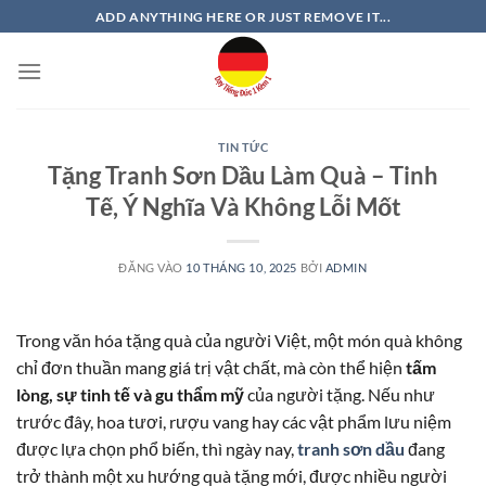
Bỏ
ADD ANYTHING HERE OR JUST REMOVE IT...
qua
nội
dung
TIN TỨC
Tặng Tranh Sơn Dầu Làm Quà – Tinh
Tế, Ý Nghĩa Và Không Lỗi Mốt
ĐĂNG VÀO
10 THÁNG 10, 2025
BỞI
ADMIN
Trong văn hóa tặng quà của người Việt, một món quà không
chỉ đơn thuần mang giá trị vật chất, mà còn thể hiện
tấm
lòng, sự tinh tế và gu thẩm mỹ
của người tặng. Nếu như
trước đây, hoa tươi, rượu vang hay các vật phẩm lưu niệm
được lựa chọn phổ biến, thì ngày nay,
tranh sơn dầu
đang
trở thành một xu hướng quà tặng mới, được nhiều người