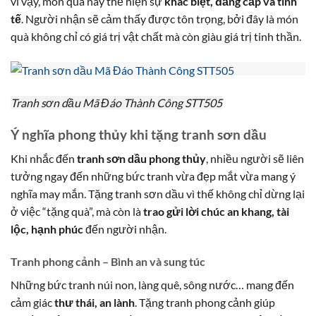
vì vậy, món quà này thể hiện sự
khác biệt, đẳng cấp và tinh
tế
. Người nhận sẽ cảm thấy được tôn trọng, bởi đây là món
quà không chỉ có giá trị vật chất mà còn giàu giá trị tinh thần.
Tranh sơn dầu Mã Đáo Thành Công STT505
Ý nghĩa phong thủy khi tặng tranh sơn dầu
Khi nhắc đến
tranh sơn dầu phong thủy
, nhiều người sẽ liên
tưởng ngay đến những bức tranh vừa đẹp mắt vừa mang ý
nghĩa may mắn. Tặng tranh sơn dầu vì thế không chỉ dừng lại
ở việc “tặng quà”, mà còn là
trao gửi lời chúc an khang, tài
lộc, hạnh phúc
đến người nhận.
Tranh phong cảnh – Bình an và sung túc
Những bức tranh núi non, làng quê, sông nước… mang đến
cảm giác
thư thái, an lành
. Tặng tranh phong cảnh giúp