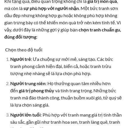
Khi tặng quà, điều quan trọng không chỉ là
giá trị món quà
,
mà còn là
sự phù hợp với người nhận
. Một bức tranh sơn
dầu đẹp nhưng không hợp gu hoặc không phù hợp không
gian trưng bày có thể khiến món quà trở nên kém tinh tế. Vì
vậy, dưới đây là những gợi ý giúp bạn
chọn tranh chuẩn gu,
đúng đối tượng
:
Chọn theo độ tuổi
Người trẻ
: Ưa chuộng sự mới mẻ, sáng tạo. Các bức
tranh phong cảnh hiện đại, biển cả, hoặc tranh trừu
tượng nhẹ nhàng sẽ là lựa chọn phù hợp.
Người trung niên
: Họ thường quan tâm nhiều hơn
đến
giá trị phong thủy
và tính trang trọng. Những bức
tranh mã đáo thành công, thuận buồm xuôi gió, tứ quý sẽ
là lựa chọn sáng giá.
Người lớn tuổi
: Phù hợp với tranh mang giá trị tinh thần
sâu sắc, gần gũi như tranh hoa sen, tranh làng quê, tranh