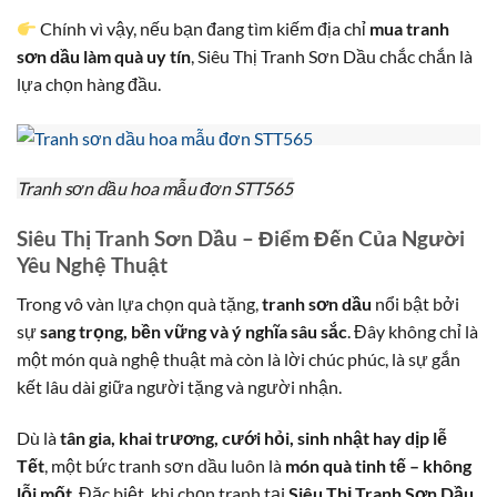
Chính vì vậy, nếu bạn đang tìm kiếm địa chỉ
mua tranh
sơn dầu làm quà uy tín
, Siêu Thị Tranh Sơn Dầu chắc chắn là
lựa chọn hàng đầu.
Tranh sơn dầu hoa mẫu đơn STT565
Siêu Thị Tranh Sơn Dầu – Điểm Đến Của Người
Yêu Nghệ Thuật
Trong vô vàn lựa chọn quà tặng,
tranh sơn dầu
nổi bật bởi
sự
sang trọng, bền vững và ý nghĩa sâu sắc
. Đây không chỉ là
một món quà nghệ thuật mà còn là lời chúc phúc, là sự gắn
kết lâu dài giữa người tặng và người nhận.
Dù là
tân gia, khai trương, cưới hỏi, sinh nhật hay dịp lễ
Tết
, một bức tranh sơn dầu luôn là
món quà tinh tế – không
lỗi mốt
. Đặc biệt, khi chọn tranh tại
Siêu Thị Tranh Sơn Dầu
,