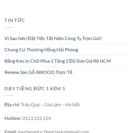
TIN TỨC
Vì Sao Nên Đặt Tiệc Tất Niên Công Ty Trọn Gói?
Chung Cư Thượng Hồng Hải Phòng
Băng Keo In Chữ Mua 1 Tặng 1 Đủ Size Giá Rẻ HCM
Review Sàn Gỗ AWOOD Thực Tế
DẠY TIẾNG ĐỨC 1 KÈM 1
Địa chỉ:
Trâu Quỳ – Gia Lâm – Hà Nội
Hotline:
0123.123.124
Email:
daytiengduc1kem1edu@gmail.com