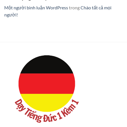
Một người bình luận WordPress
trong
Chào tất cả mọi
người!