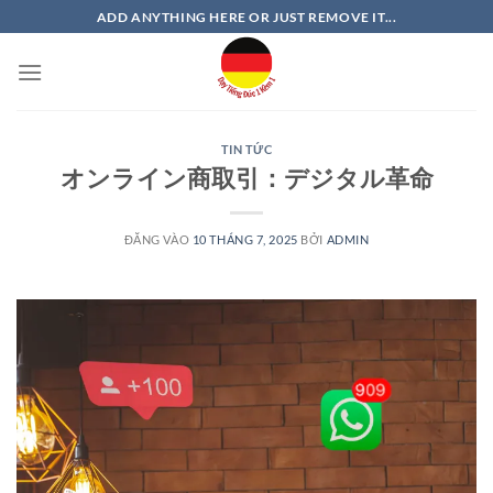
Bỏ
ADD ANYTHING HERE OR JUST REMOVE IT...
qua
nội
dung
TIN TỨC
オンライン商取引：デジタル革命
ĐĂNG VÀO
10 THÁNG 7, 2025
BỞI
ADMIN