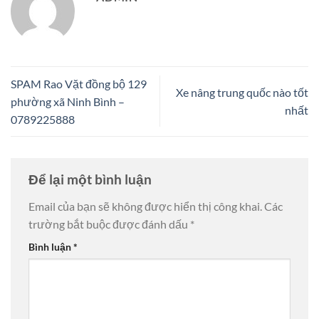
SPAM Rao Vặt đồng bộ 129
Xe nâng trung quốc nào tốt
phường xã Ninh Bình –
nhất
0789225888
Để lại một bình luận
Email của bạn sẽ không được hiển thị công khai.
Các
trường bắt buộc được đánh dấu
*
Bình luận
*