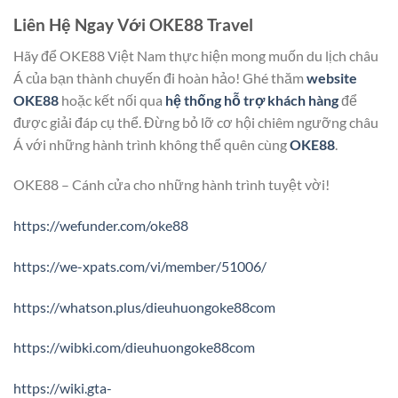
Liên Hệ Ngay Với OKE88 Travel
Hãy để OKE88 Việt Nam thực hiện mong muốn du lịch châu
Á của bạn thành chuyến đi hoàn hảo! Ghé thăm
website
OKE88
hoặc kết nối qua
hệ thống hỗ trợ khách hàng
để
được giải đáp cụ thể. Đừng bỏ lỡ cơ hội chiêm ngưỡng châu
Á với những hành trình không thể quên cùng
OKE88
.
OKE88 – Cánh cửa cho những hành trình tuyệt vời!
https://wefunder.com/oke88
https://we-xpats.com/vi/member/51006/
https://whatson.plus/dieuhuongoke88com
https://wibki.com/dieuhuongoke88com
https://wiki.gta-