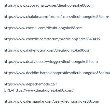
https://www.czporadna.cz/user/dieuhuongoke88com
https://www.chaloke.com/forums/users/dieuhuongoke88com/
https://www.checkli.com/dieuhuongoke88com
https://www.chordie.com/forum/profile.php?id=2343419
https://www.dailymotion.com/dieuhuongoke88com
https://www.deafvideo.tv/vlogger/dieuhuongoke88com
https://www.decidim.barcelona/profiles/dieuhuongoke88com/a
https://www.depechemode.cz/?
URL=https://www.dieuhuongoke88.com/
https://www.dermandar.com/user/dieuhuongoke88com/