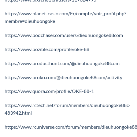
https://www.planet-casio.com/Fr/compte/voir_profil.php?
membre=dieuhuongoke
https://www.podchaser.com/users/dieuhuongoke88com
https://www.pozible.com/profile/oke-88
https://www.producthunt.com/@dieuhuongoke88com
https://www.proko.com/@dieuhuongoke88com/activity
https://www.quora.com/profile/OKE-88-1
https://www.rctech.net/forum/members/dieuhuongoke88c-
483942.html
https://www.rcuniverse.com/forum/members/dieuhuongoke8