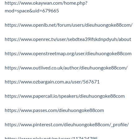
https://www.okaywan.com/home.php?
mod=space&uid=679665
https://www.openlb.net/forum/users/dieuhuongoke88com/
https://www.openrec.tv/user/sebdtea39ifskdnpdyuh/about
https://www.openstreetmap.org/user/dieuhuongoke88com
https://www.outlived.co.uk/author/dieuhuongoke88com/
https://www.ozbargain.com.au/user/567671
https://www.papercall.io/speakers/dieuhuongoke88com
https://www.passes.com/dieuhuongoke88com
https://www.pinterest.com/dieuhuongoke88com/_profile/
https://www.pixiv.net/en/users/117624795