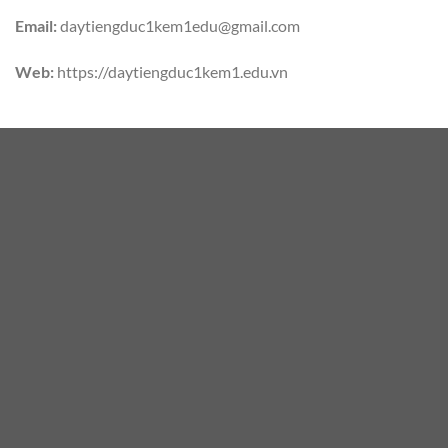
Email:
daytiengduc1kem1edu@gmail.com
Web:
https://daytiengduc1kem1.edu.vn