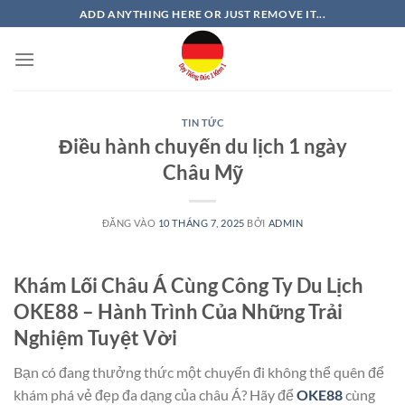
Bỏ
ADD ANYTHING HERE OR JUST REMOVE IT...
qua
nội
dung
TIN TỨC
Điều hành chuyến du lịch 1 ngày
Châu Mỹ
ĐĂNG VÀO
10 THÁNG 7, 2025
BỞI
ADMIN
Khám Lối Châu Á Cùng Công Ty Du Lịch
OKE88 – Hành Trình Của Những Trải
Nghiệm Tuyệt Vời
Bạn có đang thưởng thức một chuyến đi không thể quên để
khám phá vẻ đẹp đa dạng của châu Á? Hãy để
OKE88
cùng