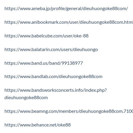
https://www.ameba.jp/profile/general/dieuhuongoke88com/
https://www.anibookmark.com/user/dieuhuongoke88com.htm
https://www.babelcube.com/user/oke-88
https://www.balatarin.com/users/dieuhuongo
https://www.band.us/band/99138977
https://www.bandlab.com/dieuhuongoke88com
https://www.bandsworksconcerts.info/index.php?
dieuhuongoke88com
https://www.beamng.com/members/dieuhuongoke88com.710
https://www.behance.net/oke88