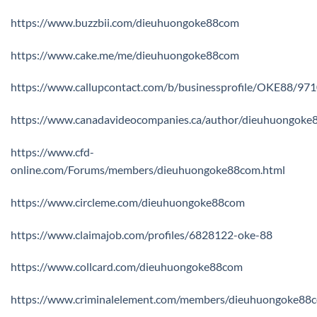
https://www.buzzbii.com/dieuhuongoke88com
https://www.cake.me/me/dieuhuongoke88com
https://www.callupcontact.com/b/businessprofile/OKE88/97
https://www.canadavideocompanies.ca/author/dieuhuongoke
https://www.cfd-
online.com/Forums/members/dieuhuongoke88com.html
https://www.circleme.com/dieuhuongoke88com
https://www.claimajob.com/profiles/6828122-oke-88
https://www.collcard.com/dieuhuongoke88com
https://www.criminalelement.com/members/dieuhuongoke88co