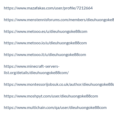
https://www.mazafakas.com/user/profile/7212664
https://www.menstennisforums.com/members/dieuhuongoke
https://www.metooo.es/u/dieuhuongoke88com
https://www.metooo.io/u/dieuhuongoke88com
https://www.metooo.it/u/dieuhuongoke88com
https://www.minecraft-servers-
list.org/details/dieuhuongoke88com/
https://www.montessorijobsuk.co.uk/author/dieuhuongoke88
https://www.moshpyt.com/user/dieuhuongoke88com
https://www.multichain.com/qa/user/dieuhuongoke88com