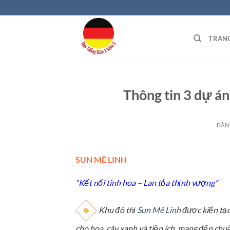
Bỏ
qua
nội
TRAN
dung
Thông tin 3 dự á
ĐĂN
SUN MÊ LINH
“Kết nối tinh hoa – Lan tỏa thịnh vượng”
Khu đô thị
Sun Mê Linh
được kiến tạo
cho hoa, cây xanh và tiện ích, mang đến ch