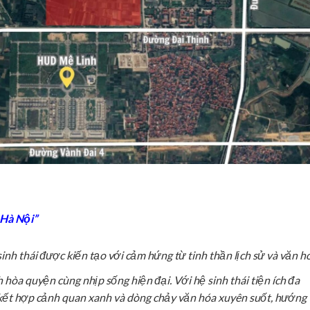
 Hà Nội”
sinh thái được kiến tạo với cảm hứng từ tinh thần lịch sử và văn h
h hòa quyện cùng nhịp sống hiện đại. Với hệ sinh thái tiện ích đa
kết hợp cảnh quan xanh và dòng chảy văn hóa xuyên suốt, hướng