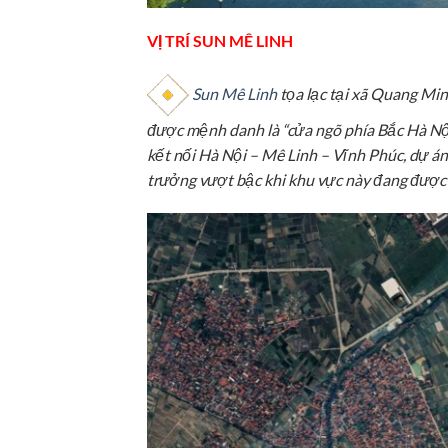
VỊ TRÍ SUN MÊ LINH
Sun Mê Linh
tọa lạc tại xã Quang Min
được mệnh danh là “cửa ngõ phía Bắc Hà Nội”
kết nối Hà Nội – Mê Linh – Vĩnh Phúc, dự á
trưởng vượt bậc khi khu vực này đang được q