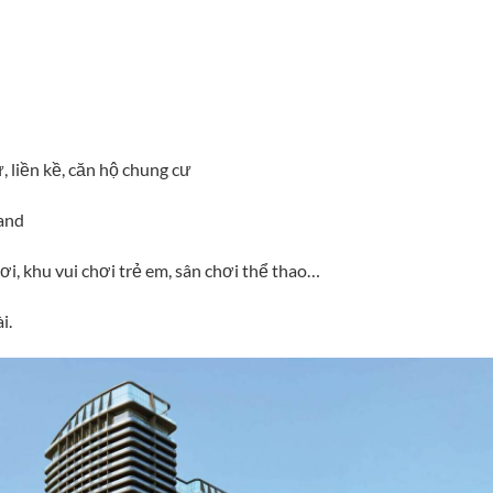
 liền kề, căn hộ chung cư
land
ơi, khu vui chơi trẻ em, sân chơi thể thao…
i.