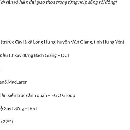
 di sản và hiện đại giao thoa trong từng nhịp sống sôi động!
n (trước đây là xã Long Hưng, huyện Văn Giang, tỉnh Hưng Yên)
 đầu tư xây dựng Bách Giang – DCI
p
Swan&MacLaren
phần kiến trúc cảnh quan – EGO Group
hệ Xây Dựng – IBST
a (22%)