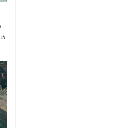
i
ạch