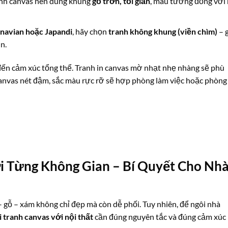
anh canvas nên dùng khung
gỗ trơn, tối giản
, màu tương đồng với 
navian hoặc Japandi
, hãy chọn
tranh không khung (viền chìm)
– 
n.
đến cảm xúc tổng thể. Tranh in canvas mờ nhạt nhẹ nhàng sẽ phù
 canvas nét đậm, sắc màu rực rỡ sẽ hợp phòng làm việc hoặc phòng
i Từng Không Gian – Bí Quyết Cho Nh
 – gỗ – xám không chỉ đẹp mà còn dễ phối. Tuy nhiên, để ngôi nhà
 tranh canvas với nội thất
cần đúng nguyên tắc và đúng cảm xúc