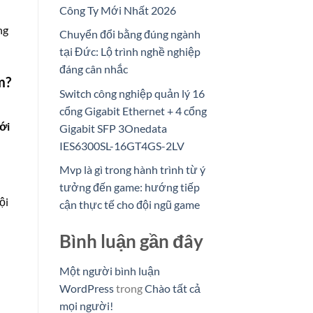
Công Ty Mới Nhất 2026
ng
Chuyển đổi bằng đúng ngành
tại Đức: Lộ trình nghề nghiệp
đáng cân nhắc
m?
Switch công nghiệp quản lý 16
cổng Gigabit Ethernet + 4 cổng
ới
Gigabit SFP 3Onedata
IES6300SL-16GT4GS-2LV
Mvp là gì trong hành trình từ ý
tưởng đến game: hướng tiếp
ội
cận thực tế cho đội ngũ game
Bình luận gần đây
Một người bình luận
WordPress
trong
Chào tất cả
mọi người!