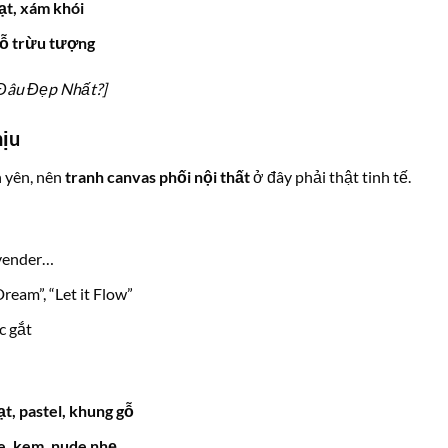
ạt, xám khói
 gỗ trừu tượng
 Đâu Đẹp Nhất?]
ịu
n yên, nên
tranh canvas phối nội thất
ở đây phải thật tinh tế.
avender…
Dream”, “Let it Flow”
ắc gắt
ạt, pastel, khung gỗ
e, kem, nude nhẹ