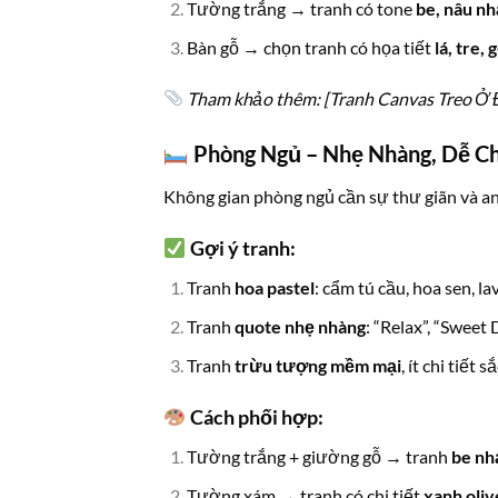
Tường trắng → tranh có tone
be, nâu nh
Bàn gỗ → chọn tranh có họa tiết
lá, tre,
Tham khảo thêm: [Tranh Canvas Treo Ở
Phòng Ngủ – Nhẹ Nhàng, Dễ Ch
Không gian phòng ngủ cần sự thư giãn và a
Gợi ý tranh:
Tranh
hoa pastel
: cẩm tú cầu, hoa sen, l
Tranh
quote nhẹ nhàng
: “Relax”, “Sweet 
Tranh
trừu tượng mềm mại
, ít chi tiết s
Cách phối hợp:
Tường trắng + giường gỗ → tranh
be nh
Tường xám → tranh có chi tiết
xanh oliv