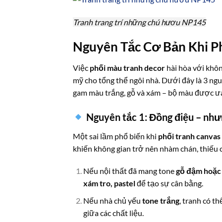
Tranh trang trí những chú hươu NP145
Nguyên Tắc Cơ Bản Khi P
Việc
phối màu tranh decor
hài hòa với khôn
mỹ cho tổng thể ngôi nhà. Dưới đây là 3 ng
gam màu trắng, gỗ và xám – bộ màu được ưa 
Nguyên tắc 1: Đồng điệu – như
Một sai lầm phổ biến khi
phối tranh canvas
khiến không gian trở nên nhàm chán, thiếu c
Nếu nội thất đã mang tone
gỗ đậm hoặc
xám tro, pastel
để tạo sự cân bằng.
Nếu nhà chủ yếu
tone trắng
, tranh có t
giữa các chất liệu.