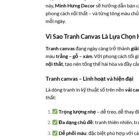
này,
Minh Hưng Decor
sẽ hướng dẫn bạn 
phong cách nội thất – và từng tông màu chủ
mỗi ngày.
Vì Sao Tranh Canvas Là Lựa Chọn 
Tranh canvas
đang ngày càng trở thành
giả
màu
trắng – gỗ – xám
. Với phong cách tối g
nội thất
, tạo nên tổng thể hài hòa và đầy c
Tranh canvas – Linh hoạt và hiện đại
Là dòng tranh in kỹ thuật số trên nền
vải ca
thất:
Trọng lượng nhẹ
– dễ treo, dễ thay đ
Đa dạng chủ đề
: tranh thiên nhiên, 
Dễ phối màu
: đặc biệt phù hợp với c