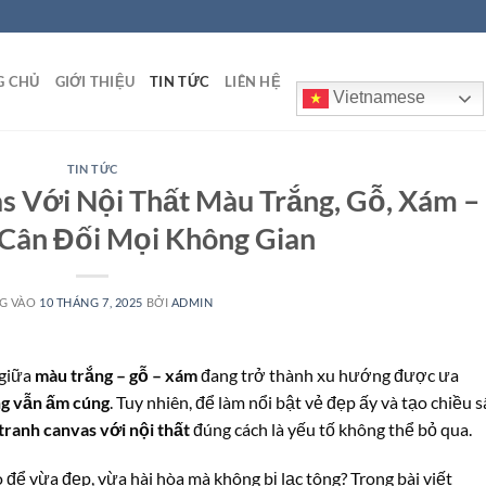
G CHỦ
GIỚI THIỆU
TIN TỨC
LIÊN HỆ
Vietnamese
TIN TỨC
s Với Nội Thất Màu Trắng, Gỗ, Xám –
 Cân Đối Mọi Không Gian
G VÀO
10 THÁNG 7, 2025
BỞI
ADMIN
 giữa
màu trắng – gỗ – xám
đang trở thành xu hướng được ưa
ưng vẫn ấm cúng
. Tuy nhiên, để làm nổi bật vẻ đẹp ấy và tạo chiều 
tranh canvas với nội thất
đúng cách là yếu tố không thể bỏ qua.
để vừa đẹp, vừa hài hòa mà không bị lạc tông? Trong bài viết