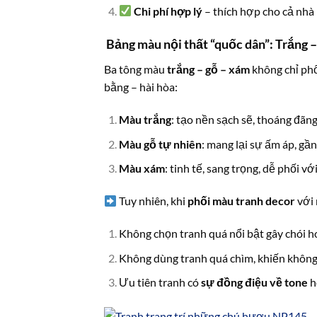
Chi phí hợp lý
– thích hợp cho cả nhà
Bảng màu nội thất “quốc dân”: Trắng 
Ba tông màu
trắng – gỗ – xám
không chỉ phổ
bằng – hài hòa:
Màu trắng
: tạo nền sạch sẽ, thoáng đãn
Màu gỗ tự nhiên
: mang lại sự ấm áp, gần
Màu xám
: tinh tế, sang trọng, dễ phối vớ
Tuy nhiên, khi
phối màu tranh decor
với 
Không chọn tranh quá nổi bật gây chói h
Không dùng tranh quá chìm, khiến không
Ưu tiên tranh có
sự đồng điệu về tone
h