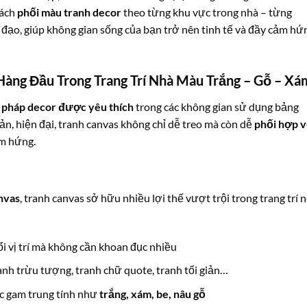
cách
phối màu tranh decor
theo từng khu vực trong nhà – từng
 đạo, giúp không gian sống của bạn trở nên tinh tế và đầy cảm hứ
Hàng Đầu Trong Trang Trí Nhà Màu Trắng – Gỗ – Xá
i pháp decor được yêu thích
trong các không gian sử dụng bảng
iản, hiện đại, tranh canvas không chỉ dễ treo mà còn dễ
phối hợp v
ảm hứng.
nvas
, tranh canvas sở hữu nhiều lợi thế vượt trội trong trang trí n
ổi vị trí mà không cần khoan đục nhiều
tranh trừu tượng, tranh chữ quote, tranh tối giản…
ác gam trung tính như
trắng, xám, be, nâu gỗ