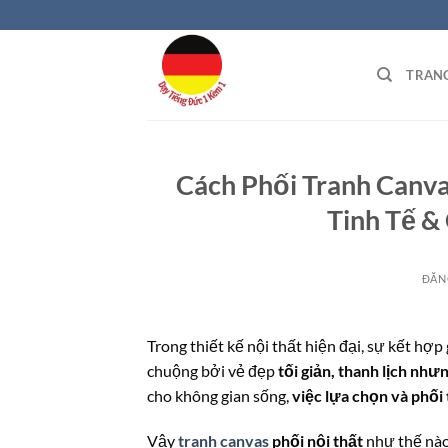
Bỏ
qua
nội
TRAN
dung
Cách Phối Tranh Canva
Tinh Tế &
ĐĂN
Trong thiết kế nội thất hiện đại, sự kết hợp
chuộng bởi vẻ đẹp
tối giản, thanh lịch nh
cho không gian sống,
việc lựa chọn và phối 
Vậy
tranh canvas
phối nội thất
như thế nào 