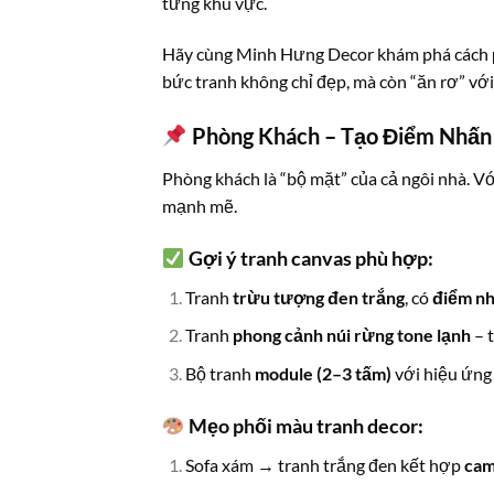
từng khu vực.
Hãy cùng Minh Hưng Decor khám phá cách
bức tranh không chỉ đẹp, mà còn “ăn rơ” vớ
Phòng Khách – Tạo Điểm Nhấn 
Phòng khách là “bộ mặt” của cả ngôi nhà. Vớ
mạnh mẽ.
Gợi ý tranh canvas phù hợp:
Tranh
trừu tượng đen trắng
, có
điểm nh
Tranh
phong cảnh núi rừng tone lạnh
– 
Bộ tranh
module (2–3 tấm)
với hiệu ứn
Mẹo phối màu tranh decor:
Sofa xám → tranh trắng đen kết hợp
cam