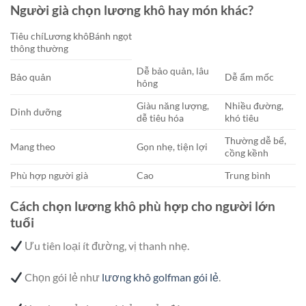
Người già chọn lương khô hay món khác?
Tiêu chíLương khôBánh ngọt
thông thường
Dễ bảo quản, lâu
Bảo quản
Dễ ẩm mốc
hỏng
Giàu năng lượng,
Nhiều đường,
Dinh dưỡng
dễ tiêu hóa
khó tiêu
Thường dễ bể,
Mang theo
Gọn nhẹ, tiện lợi
cồng kềnh
Phù hợp người già
Cao
Trung bình
Cách chọn lương khô phù hợp cho người lớn
tuổi
Ưu tiên loại ít đường, vị thanh nhẹ.
Chọn gói lẻ như
lương khô golfman gói lẻ
.