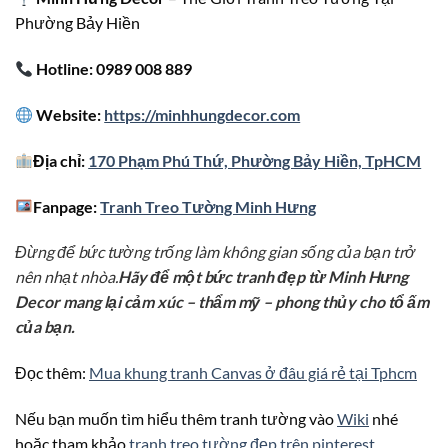
Phường Bảy Hiền
Hotline: 0989 008 889
Website:
https://minhhungdecor.com
Địa chỉ:
170 Phạm Phú Thứ, Phường Bảy Hiền, TpHCM
Fanpage:
Tranh Treo Tường Minh Hưng
Đừng để bức tường trống làm không gian sống của bạn trở
nên nhạt nhòa.
Hãy để một bức tranh đẹp từ Minh Hưng
Decor mang lại cảm xúc – thẩm mỹ – phong thủy cho tổ ấm
của bạn.
Đọc thêm:
Mua khung tranh Canvas ở đâu giá rẻ tại Tphcm
Nếu bạn muốn tìm hiểu thêm tranh tường vào
Wiki
nhé
hoặc tham khảo
tranh treo tường đẹp trên pinterest