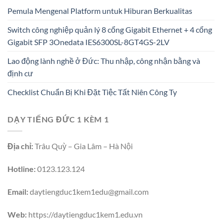
Pemula Mengenal Platform untuk Hiburan Berkualitas
Switch công nghiệp quản lý 8 cổng Gigabit Ethernet + 4 cổng
Gigabit SFP 3Onedata IES6300SL-8GT4GS-2LV
Lao động lành nghề ở Đức: Thu nhập, công nhận bằng và
định cư
Checklist Chuẩn Bị Khi Đặt Tiệc Tất Niên Công Ty
DẠY TIẾNG ĐỨC 1 KÈM 1
Địa chỉ:
Trâu Quỳ – Gia Lâm – Hà Nội
Hotline:
0123.123.124
Email:
daytiengduc1kem1edu@gmail.com
Web:
https://daytiengduc1kem1.edu.vn