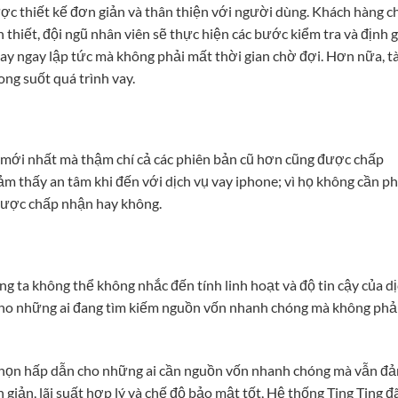
ược thiết kế đơn giản và thân thiện với người dùng. Khách hàng c
 thiết, đội ngũ nhân viên sẽ thực hiện các bước kiểm tra và định g
ay ngay lập tức mà không phải mất thời gian chờ đợi. Hơn nữa, tà
ng suốt quá trình vay.
e mới nhất mà thậm chí cả các phiên bản cũ hơn cũng được chấp
cảm thấy an tâm khi đến với dịch vụ vay iphone; vì họ không cần ph
 được chấp nhận hay không.
úng ta không thể không nhắc đến tính linh hoạt và độ tin cậy của d
 cho những ai đang tìm kiếm nguồn vốn nhanh chóng mà không phải
 chọn hấp dẫn cho những ai cần nguồn vốn nhanh chóng mà vẫn đ
giản, lãi suất hợp lý và chế độ bảo mật tốt, Hệ thống Ting Ting đ