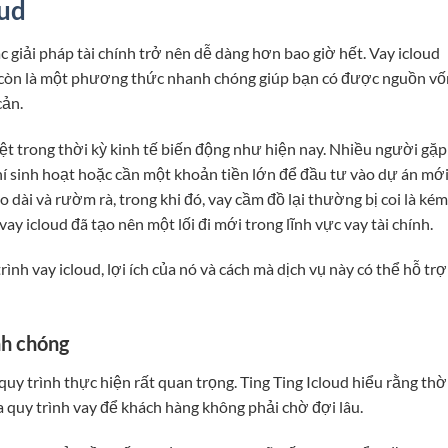
oud
ác giải pháp tài chính trở nên dễ dàng hơn bao giờ hết. Vay icloud
mà còn là một phương thức nhanh chóng giúp bạn có được nguồn vố
cản.
iệt trong thời kỳ kinh tế biến động như hiện nay. Nhiều người gặp
hí sinh hoạt hoặc cần một khoản tiền lớn để đầu tư vào dự án mới
 dài và rườm rà, trong khi đó, vay cầm đồ lại thường bị coi là kém
vay icloud đã tạo nên một lối đi mới trong lĩnh vực vay tài chính.
ình vay icloud, lợi ích của nó và cách mà dịch vụ này có thể hỗ trợ
nh chóng
quy trình thực hiện rất quan trọng. Ting Ting Icloud hiểu rằng thờ
hóa quy trình vay để khách hàng không phải chờ đợi lâu.