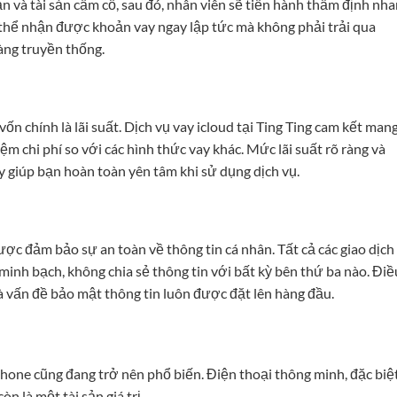
n và tài sản cầm cố, sau đó, nhân viên sẽ tiến hành thẩm định nh
 thể nhận được khoản vay ngay lập tức mà không phải trải qua
àng truyền thống.
n chính là lãi suất. Dịch vụ vay icloud tại Ting Ting cam kết man
iệm chi phí so với các hình thức vay khác. Mức lãi suất rõ ràng và
ày giúp bạn hoàn toàn yên tâm khi sử dụng dịch vụ.
ợc đảm bảo sự an toàn về thông tin cá nhân. Tất cả các giao dịch
inh bạch, không chia sẻ thông tin với bất kỳ bên thứ ba nào. Điề
mà vấn đề bảo mật thông tin luôn được đặt lên hàng đầu.
phone cũng đang trở nên phổ biến. Điện thoại thông minh, đặc biệt
òn là một tài sản giá trị.