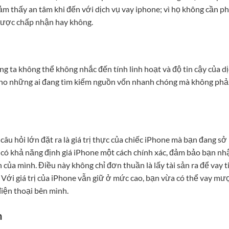
cảm thấy an tâm khi đến với dịch vụ vay iphone; vì họ không cần ph
 được chấp nhận hay không.
úng ta không thể không nhắc đến tính linh hoạt và độ tin cậy của d
 cho những ai đang tìm kiếm nguồn vốn nhanh chóng mà không phải
âu hỏi lớn đặt ra là giá trị thực của chiếc iPhone mà bạn đang sở
g có khả năng định giá iPhone một cách chính xác, đảm bảo bạn nh
 của mình. Điều này không chỉ đơn thuần là lấy tài sản ra để vay t
 Với giá trị của iPhone vẫn giữ ở mức cao, bạn vừa có thể vay mư
điện thoại bên mình.
n