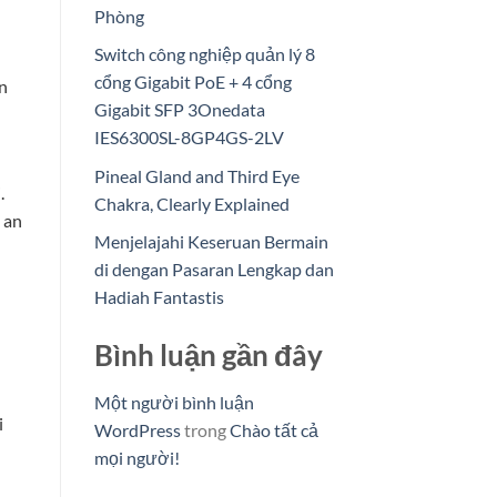
Phòng
Switch công nghiệp quản lý 8
cổng Gigabit PoE + 4 cổng
n
Gigabit SFP 3Onedata
IES6300SL-8GP4GS-2LV
Pineal Gland and Third Eye
.
Chakra, Clearly Explained
 an
Menjelajahi Keseruan Bermain
di dengan Pasaran Lengkap dan
Hadiah Fantastis
Bình luận gần đây
Một người bình luận
i
WordPress
trong
Chào tất cả
mọi người!