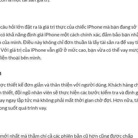
âu hỏi lớn đặt ra là giá trị thực của chiếc iPhone mà bạn đang sở
g có khả năng định giá iPhone một cách chính xác, đảm bảo bạn nh
 của mình. Điều này không chỉ đơn thuần là lấy tài sản ra để vay t
 Với giá trị của iPhone vẫn giữ ở mức cao, bạn vừa có thể vay mư
điện thoại bên mình.
n
ược thiết kế đơn giản và thân thiện với người dùng. Khách hàng c
 thiết, đội ngũ nhân viên sẽ thực hiện các bước kiểm tra và định g
ay ngay lập tức mà không phải mất thời gian chờ đợi. Hơn nữa, tà
ng suốt quá trình vay.
e mới nhất mà thậm chí cả các phiên bản cũ hơn cũng được chấp