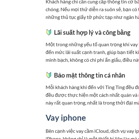
Khách hàng chỉ cần cung cấp thông tin cơ bả
chóng. Nếu mọi thứ diễn ra suôn sẻ, bạn có
những thủ tục giấy tờ phức tạp như ngân h
Lãi suất hợp lý và công bằng
Một trong những yếu tố quan trọng khi vay vố
đến mức lãi suất cạnh tranh, giúp bạn tiết k
minh bạch, không có chi phí ẩn giấu, điều n
Bảo mật thông tin cá nhân
Mỗi khách hàng khi đến với Ting Ting đều đư
đều được thực hiện một cách nhất quán và m
này rất quan trọng, nhất là trong thời đại 
Vay iphone
Bên cạnh việc vay cầm iCloud, dịch vụ vay i
iPhone, không chỉ là một thiết bị liên lạc mà c