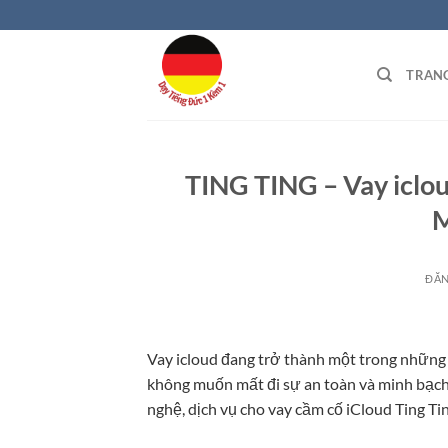
Bỏ
qua
nội
TRAN
dung
TING TING – Vay iclou
M
ĐĂ
Vay icloud
đang trở thành một trong những 
không muốn mất đi sự an toàn và minh bạch 
nghệ, dịch vụ cho vay cầm cố iCloud Ting Ti