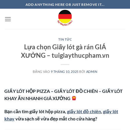
Bỏ
ADD ANYTHING HERE OR JUST REMOVE IT...
qua
nội
dung
TIN TỨC
Lựa chọn Giấy lót gà rán GIÁ
XƯỞNG – tuigiaythucpham.vn
ĐĂNG VÀO
9 THÁNG 10, 2025
BỞI
ADMIN
GIẤY LÓT HỘP PIZZA – GIẤY LÓT ĐỒ CHIÊN – GIẤY LÓT
KHAY ĂN NHANH GIÁ XƯỞNG
Bạn cần tìm giấy lót hộp pizza,
giấy lót đồ chiên
,
giấy lót
khay
vừa sạch sẽ vừa đẹp mắt cho cửa hàng?