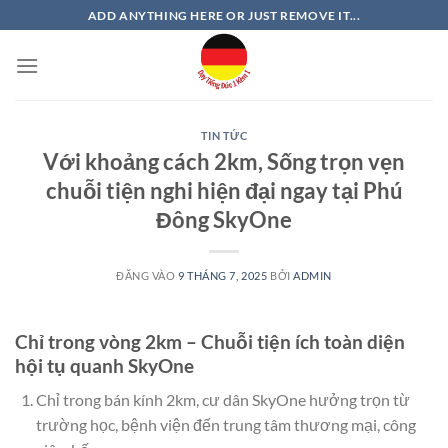
Bỏ
ADD ANYTHING HERE OR JUST REMOVE IT...
qua
nội
dung
TIN TỨC
Với khoảng cách 2km, Sống trọn vẹn
chuỗi tiện nghi hiện đại ngay tại Phú
Đông SkyOne
ĐĂNG VÀO
9 THÁNG 7, 2025
BỞI
ADMIN
Chỉ trong vòng 2km – Chuỗi tiện ích toàn diện
hội tụ quanh SkyOne
Chỉ trong bán kính 2km, cư dân SkyOne hưởng trọn từ
trường học, bệnh viện đến trung tâm thương mại, công