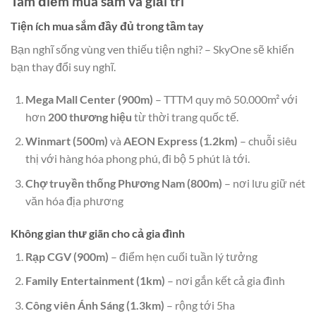
Tâm điểm mua sắm và giải trí
Tiện ích mua sắm đầy đủ trong tầm tay
Bạn nghĩ sống vùng ven thiếu tiện nghi? – SkyOne sẽ khiến
bạn thay đổi suy nghĩ.
Mega Mall Center (900m)
– TTTM quy mô 50.000m² với
hơn
200 thương hiệu
từ thời trang quốc tế.
Winmart (500m)
và
AEON Express (1.2km)
– chuỗi siêu
thị với hàng hóa phong phú, đi bộ 5 phút là tới.
Chợ truyền thống Phương Nam (800m)
– nơi lưu giữ nét
văn hóa địa phương
Không gian thư giãn cho cả gia đình
Rạp CGV (900m)
– điểm hẹn cuối tuần lý tưởng
Family Entertainment (1km)
– nơi gắn kết cả gia đình
Công viên Ánh Sáng (1.3km)
– rộng tới 5ha